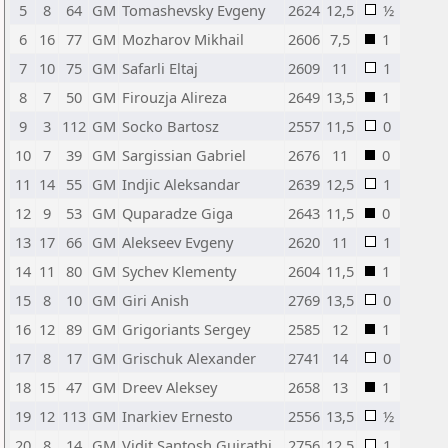
5
8
64
GM
Tomashevsky Evgeny
2624
12,5
½
6
16
77
GM
Mozharov Mikhail
2606
7,5
1
7
10
75
GM
Safarli Eltaj
2609
11
1
8
7
50
GM
Firouzja Alireza
2649
13,5
1
9
3
112
GM
Socko Bartosz
2557
11,5
0
10
7
39
GM
Sargissian Gabriel
2676
11
0
11
14
55
GM
Indjic Aleksandar
2639
12,5
1
12
9
53
GM
Quparadze Giga
2643
11,5
0
13
17
66
GM
Alekseev Evgeny
2620
11
1
14
11
80
GM
Sychev Klementy
2604
11,5
1
15
8
10
GM
Giri Anish
2769
13,5
0
16
12
89
GM
Grigoriants Sergey
2585
12
1
17
8
17
GM
Grischuk Alexander
2741
14
0
18
15
47
GM
Dreev Aleksey
2658
13
1
19
12
113
GM
Inarkiev Ernesto
2556
13,5
½
20
8
14
GM
Vidit Santosh Gujrathi
2756
12,5
1