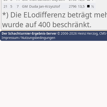
21
5
7
GM
Duda Jan-Krzysztof
2796
13,5
½
*) Die ELodifferenz beträgt meh
wurde auf 400 beschränkt.
Der Schachturnier-Ergebnis-Server
© 2006-2026 Heinz Herzog
, CMS
Impressum / Nutzungsbedingungen