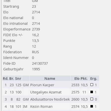
Titel
GM
Startrang
23
Elo
2714
Elo national
0
Elo intnational
2714
Eloperformance
2739
FIDE Elo +/-
16,2
Punkte
13,5
Rang
12
Föderation
RUS
Ident-Nummer
0
Fide-ID
24130737
Geburtsjahr
1995
Rd.
Br.
Snr
Name
Elo
Pkt.
Erg.
1
23
125
GM
Piorun Kacper
2533
10,5
1
2
13
100
Utegaliyev Azamat
2575
11
1
3
8
82
GM
Abdusattorov Nodirbek
2600
10,5
0
4
18
101
IM
Kezin Roman
2574
10,5
1