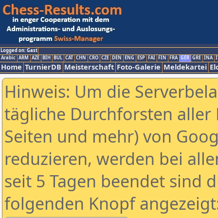
Logged on: Gast
Arabic
ARM
AZE
BIH
BUL
CAT
CHN
CRO
CZE
DEN
ENG
ESP
FAI
FIN
FRA
GER
GRE
INA
I
Home
TurnierDB
Meisterschaft
Foto-Galerie
Meldekartei
El
Hinweis: Um die Serverbel
tägliche Durchforsten aller 
Seiten und mehr) von Goog
reduzieren, werden bei alle
seit 5 Tagen beendet sind d
folgenden Knopf angezeigt