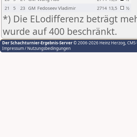
21
5
23
GM
Fedoseev Vladimir
2714
13,5
½
*) Die ELodifferenz beträgt meh
wurde auf 400 beschränkt.
Der Schachturnier-Ergebnis-Server
© 2006-2026 Heinz Herzog
, CMS
Impressum / Nutzungsbedingungen