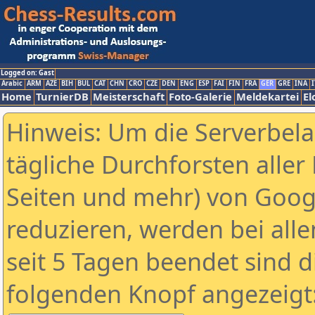
Logged on: Gast
Arabic
ARM
AZE
BIH
BUL
CAT
CHN
CRO
CZE
DEN
ENG
ESP
FAI
FIN
FRA
GER
GRE
INA
I
Home
TurnierDB
Meisterschaft
Foto-Galerie
Meldekartei
El
Hinweis: Um die Serverbel
tägliche Durchforsten aller 
Seiten und mehr) von Goog
reduzieren, werden bei alle
seit 5 Tagen beendet sind d
folgenden Knopf angezeigt