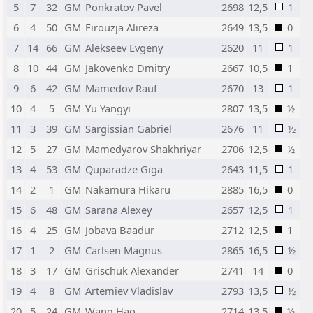
5
7
32
GM
Ponkratov Pavel
2698
12,5
1
6
4
50
GM
Firouzja Alireza
2649
13,5
0
7
14
66
GM
Alekseev Evgeny
2620
11
1
8
10
44
GM
Jakovenko Dmitry
2667
10,5
1
9
6
42
GM
Mamedov Rauf
2670
13
1
10
4
5
GM
Yu Yangyi
2807
13,5
½
11
3
39
GM
Sargissian Gabriel
2676
11
½
12
5
27
GM
Mamedyarov Shakhriyar
2706
12,5
½
13
4
53
GM
Quparadze Giga
2643
11,5
1
14
2
1
GM
Nakamura Hikaru
2885
16,5
0
15
6
48
GM
Sarana Alexey
2657
12,5
1
16
4
25
GM
Jobava Baadur
2712
12,5
1
17
1
2
GM
Carlsen Magnus
2865
16,5
½
18
3
17
GM
Grischuk Alexander
2741
14
0
19
4
8
GM
Artemiev Vladislav
2793
13,5
½
20
5
24
GM
Wang Hao
2714
13,5
½