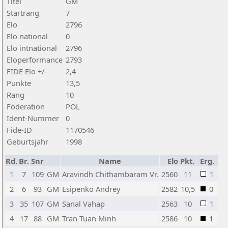
Titel
GM
Startrang
7
Elo
2796
Elo national
0
Elo intnational
2796
Eloperformance
2793
FIDE Elo +/-
2,4
Punkte
13,5
Rang
10
Föderation
POL
Ident-Nummer
0
Fide-ID
1170546
Geburtsjahr
1998
Rd.
Br.
Snr
Name
Elo
Pkt.
Erg.
1
7
109
GM
Aravindh Chithambaram Vr.
2560
11
1
2
6
93
GM
Esipenko Andrey
2582
10,5
0
3
35
107
GM
Sanal Vahap
2563
10
1
4
17
88
GM
Tran Tuan Minh
2586
10
1