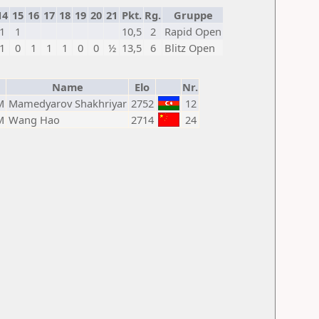
14
15
16
17
18
19
20
21
Pkt.
Rg.
Gruppe
1
1
10,5
2
Rapid Open
1
0
1
1
1
0
0
½
13,5
6
Blitz Open
Name
Elo
Nr.
M
Mamedyarov Shakhriyar
2752
12
M
Wang Hao
2714
24