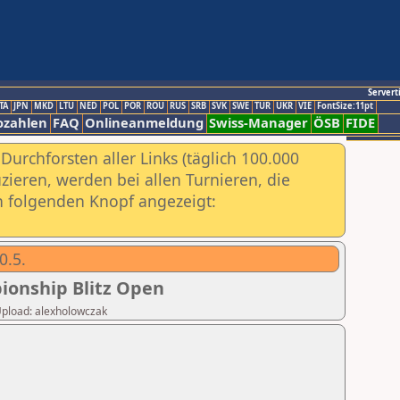
Servert
TA
JPN
MKD
LTU
NED
POL
POR
ROU
RUS
SRB
SVK
SWE
TUR
UKR
VIE
FontSize:11pt
ozahlen
FAQ
Onlineanmeldung
Swiss-Manager
ÖSB
FIDE
urchforsten aller Links (täglich 100.000
ieren, werden bei allen Turnieren, die
ch folgenden Knopf angezeigt:
0.5.
ionship Blitz Open
 Upload: alexholowczak