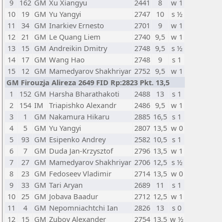
9
162
GM
Xu Xiangyu
2441
8
w 1
10
19
GM
Yu Yangyi
2747
10
s ½
11
34
GM
Inarkiev Ernesto
2701
9
w 1
12
21
GM
Le Quang Liem
2740
9,5
w 1
13
15
GM
Andreikin Dmitry
2748
9,5
s ½
14
17
GM
Wang Hao
2748
9
s 1
15
12
GM
Mamedyarov Shakhriyar
2752
9,5
w 1
GM Firouzja Alireza 2649 FID Rp:2823 Pkt. 13,5
1
152
GM
Harsha Bharathakoti
2488
13
s 1
2
154
IM
Triapishko Alexandr
2486
9,5
w 1
3
1
GM
Nakamura Hikaru
2885
16,5
s 1
4
5
GM
Yu Yangyi
2807
13,5
w 0
5
93
GM
Esipenko Andrey
2582
10,5
s 1
6
7
GM
Duda Jan-Krzysztof
2796
13,5
w 1
7
27
GM
Mamedyarov Shakhriyar
2706
12,5
s ½
8
23
GM
Fedoseev Vladimir
2714
13,5
w 0
9
33
GM
Tari Aryan
2689
11
s 1
10
25
GM
Jobava Baadur
2712
12,5
w 1
11
4
GM
Nepomniachtchi Ian
2826
13
s 0
12
15
GM
Zubov Alexander
2754
13,5
w ½