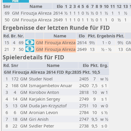
Snr
Name
Elo
1
2
3
4
5
6
7
8
9
10
11
12
13
69
GM
Firouzja Alireza
2614
½
1
1
1
0
½
½
0
1
½
1
1
½
50
GM
Firouzja Alireza
2649
1
1
1
0
1
1
½
0
1
1
0
½
1
Ergebnisse der letzten Runde für FID
Rd.
Br.
Nr.
Name
Elo
Pkt.
Ergebnis
Pkt.
15
4
69
GM
Firouzja Alireza
2614
9½
1 - 0
9½
G
21
7
50
GM
Firouzja Alireza
2649
13
½ - ½
13
G
Spielerdetails für FID
Rd.
Snr
Name
Elo
Pkt.
Erg.
GM Firouzja Alireza 2614 FID Rp:2835 Pkt. 10,5
1
172
GM
Studer Noel
2405
7
w ½
2
168
GM
Ismagambetov Anuar
2420
7,5
s 1
3
4
GM
Korobov Anton
2818
10
w 1
4
14
GM
Karjakin Sergey
2749
9
s 1
5
13
GM
Duda Jan-Krzysztof
2751
10
w 0
6
6
GM
Aronian Levon
2784
10
s ½
7
18
GM
Giri Anish
2747
9,5
w ½
8
22
GM
Svidler Peter
2738
9,5
s 0