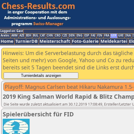
Logged on: Gast
Arabic
ARM
AZE
BIH
BUL
CAT
CHN
CRO
CZE
DEN
ENG
ESP
FAI
FIN
FRA
GER
GRE
INA
I
Home
TurnierDB
Meisterschaft
Foto-Galerie
Meldekartei
El
Hinweis: Um die Serverbelastung durch das tägliche D
Seiten und mehr) von Google, Yahoo und Co zu reduz
bereits seit 5 Tagen beendet sind die Links erst dur
Playoff: Magnus Carlsen beat Hikaru Nakamura 1.5-
2019 King Salman World Rapid & Blitz Champ
Die Seite wurde zuletzt aktualisiert am 30.12.2019 17:08:49, Ersteller/Letzter
Spielerübersicht für FID