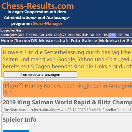
Logged on: Gast
Arabic
ARM
AZE
BIH
BUL
CAT
CHN
CRO
CZE
DEN
ENG
ESP
FAI
FIN
FRA
GER
GRE
INA
I
Home
TurnierDB
Meisterschaft
Foto-Galerie
Meldekartei
El
Hinweis: Um die Serverbelastung durch das tägliche D
Seiten und mehr) von Google, Yahoo und Co zu reduz
bereits seit 5 Tagen beendet sind die Links erst dur
Playoff: Humpy Koneru beat Tingjie Lei in Armaged
1-1.
2019 King Salman World Rapid & Blitz Cha
Die Seite wurde zuletzt aktualisiert am 28.12.2019 19:46:16, Ersteller/Letzter
Spieler Info