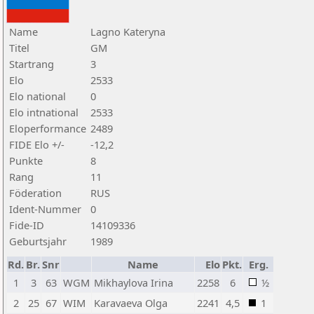
Name
Lagno Kateryna
Titel
GM
Startrang
3
Elo
2533
Elo national
0
Elo intnational
2533
Eloperformance
2489
FIDE Elo +/-
-12,2
Punkte
8
Rang
11
Föderation
RUS
Ident-Nummer
0
Fide-ID
14109336
Geburtsjahr
1989
Rd.
Br.
Snr
Name
Elo
Pkt.
Erg.
1
3
63
WGM
Mikhaylova Irina
2258
6
½
2
25
67
WIM
Karavaeva Olga
2241
4,5
1