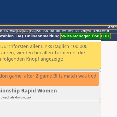
Servert
TA
JPN
MKD
LTU
NED
POL
POR
ROU
RUS
SRB
SVK
SWE
TUR
UKR
VIE
FontSize:11pt
ozahlen
FAQ
Onlineanmeldung
Swiss-Manager
ÖSB
FIDE
urchforsten aller Links (täglich 100.000
ieren, werden bei allen Turnieren, die
ch folgenden Knopf angezeigt:
don game, after 2-game Blitz match was tied
mpionship Rapid Women
 Upload: alexholowczak