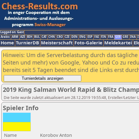
Logged on: Gast
Arabic
ARM
AZE
BIH
BUL
CAT
CHN
CRO
CZE
DEN
ENG
ESP
FAI
FIN
FRA
GER
GRE
INA
I
Home
TurnierDB
Meisterschaft
Foto-Galerie
Meldekartei
El
Hinweis: Um die Serverbelastung durch das tägliche D
Seiten und mehr) von Google, Yahoo und Co zu reduz
bereits seit 5 Tagen beendet sind die Links erst dur
2019 King Salman World Rapid & Blitz Cham
Die Seite wurde zuletzt aktualisiert am 28.12.2019 19:55:48, Ersteller/Letzter
Spieler Info
Name
Korobov Anton