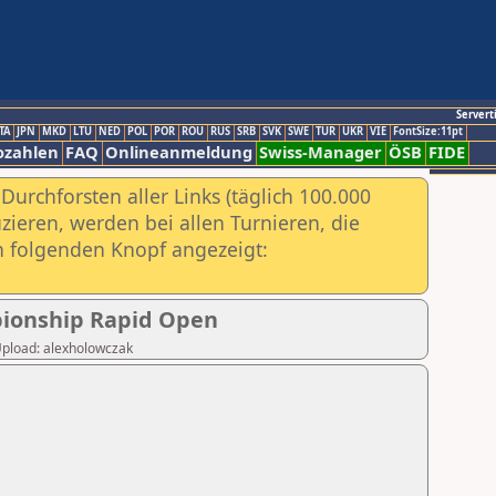
Servert
TA
JPN
MKD
LTU
NED
POL
POR
ROU
RUS
SRB
SVK
SWE
TUR
UKR
VIE
FontSize:11pt
ozahlen
FAQ
Onlineanmeldung
Swiss-Manager
ÖSB
FIDE
urchforsten aller Links (täglich 100.000
ieren, werden bei allen Turnieren, die
ch folgenden Knopf angezeigt:
pionship Rapid Open
 Upload: alexholowczak