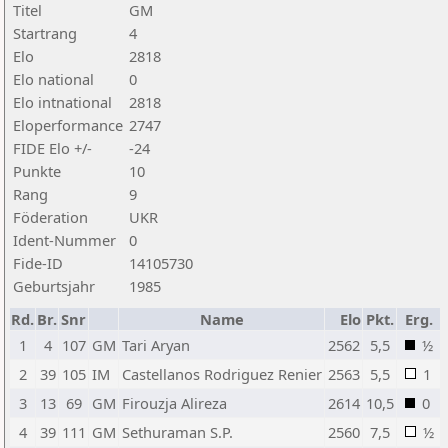
Titel
GM
Startrang
4
Elo
2818
Elo national
0
Elo intnational
2818
Eloperformance
2747
FIDE Elo +/-
-24
Punkte
10
Rang
9
Föderation
UKR
Ident-Nummer
0
Fide-ID
14105730
Geburtsjahr
1985
Rd.
Br.
Snr
Name
Elo
Pkt.
Erg.
1
4
107
GM
Tari Aryan
2562
5,5
½
2
39
105
IM
Castellanos Rodriguez Renier
2563
5,5
1
3
13
69
GM
Firouzja Alireza
2614
10,5
0
4
39
111
GM
Sethuraman S.P.
2560
7,5
½