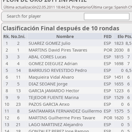
Última actualización22.05.2011 18:44:24, Propietario/Última carga: Spanish C
Search for player
Clasificación Final después de 10 rondas
Rk.
No.Ini.
Nombre
FED
Elo
Pts
1
2
SUAREZ GOMEZ Julio
ESP
1823
8,5
2
1
MARTINS David Pires Tavares
POR
2030
8
3
3
ABAL CORES Lucas
ESP
1815
7
4
4
GOMEZ DIEGUEZ Adrian
ESP
1698
7
5
14
BARRIUSO REVESTIDO Pedro
ESP
0
6,5
6
11
Maquieira Vidal Alvaro
ESP
1451
6
7
5
DIAZ SEOANE Jorge
ESP
1655
6
8
13
GARCIA JAMARDO Hector
ESP
1223
6
9
9
TEJEDOR FUENTE Marina
ESP
1529
6
10
23
PAZOS GARCIA Anxo
ESP
0
6
11
8
SANTAMARIA FERNANDEZ Guillermo
ESP
1575
5
12
6
MARTINS Guilherme Pires Tavare
POR
1620
5
13
21
LAGO MARTINEZ Alejandro
ESP
0
5
14
18
GONZALEZ PEREZ Jose Ramon
ESP
0
5