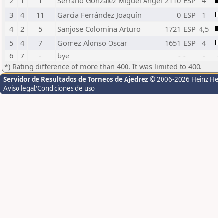
2
1
1
Serrano Gonzalez Miguel Angel
2110
ESP
4
3
4
11
Garcia Ferrández Joaquín
0
ESP
1
4
2
5
Sanjose Colomina Arturo
1721
ESP
4,5
5
4
7
Gomez Alonso Oscar
1651
ESP
4
6
7
-
bye
-
-
-
*) Rating difference of more than 400. It was limited to 400.
Servidor de Resultados de Torneos de Ajedrez
© 2006-2026 Heinz H
Aviso legal/Condiciones de uso