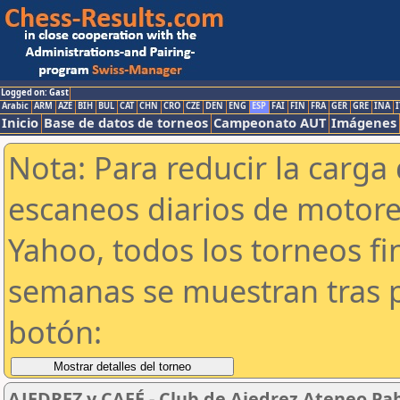
Logged on: Gast
Arabic
ARM
AZE
BIH
BUL
CAT
CHN
CRO
CZE
DEN
ENG
ESP
FAI
FIN
FRA
GER
GRE
INA
I
Inicio
Base de datos de torneos
Campeonato AUT
Imágenes
Nota: Para reducir la carga 
escaneos diarios de motor
Yahoo, todos los torneos f
semanas se muestran tras p
botón:
AJEDREZ y CAFÉ - Club de Ajedrez Ateneo Pab