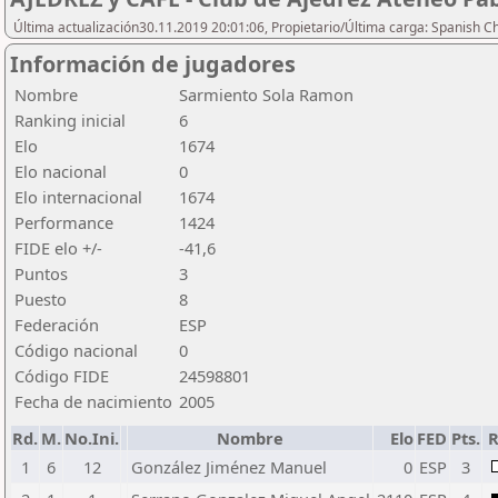
Última actualización30.11.2019 20:01:06, Propietario/Última carga: Spanish C
Información de jugadores
Nombre
Sarmiento Sola Ramon
Ranking inicial
6
Elo
1674
Elo nacional
0
Elo internacional
1674
Performance
1424
FIDE elo +/-
-41,6
Puntos
3
Puesto
8
Federación
ESP
Código nacional
0
Código FIDE
24598801
Fecha de nacimiento
2005
Rd.
M.
No.Ini.
Nombre
Elo
FED
Pts.
R
1
6
12
González Jiménez Manuel
0
ESP
3