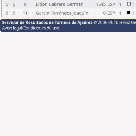
5
6
9
Lidon Cabrera German
1545
ESP
1
1
6
6
11
Garcia Ferrández Joaquín
0
ESP
1
1
Servidor de Resultados de Torneos de Ajedrez
© 2006-2026 Heinz H
Aviso legal/Condiciones de uso