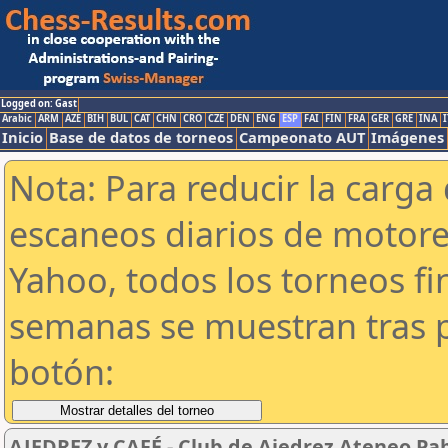
Logged on: Gast
Arabic
ARM
AZE
BIH
BUL
CAT
CHN
CRO
CZE
DEN
ENG
ESP
FAI
FIN
FRA
GER
GRE
INA
I
Inicio
Base de datos de torneos
Campeonato AUT
Imágenes
Nota: Para reducir la carga 
escaneos diarios de motor
Yahoo, todos los torneos f
semanas se muestran tras p
botón:
AJEDREZ y CAFÉ - Club de Ajedrez Ateneo Pab