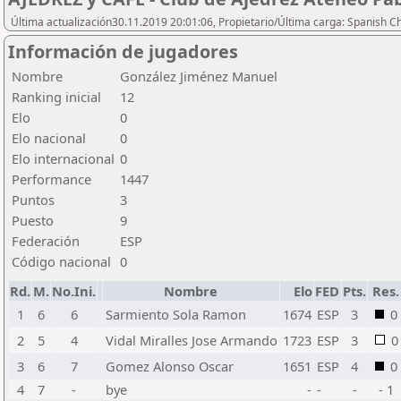
Última actualización30.11.2019 20:01:06, Propietario/Última carga: Spanish C
Información de jugadores
Nombre
González Jiménez Manuel
Ranking inicial
12
Elo
0
Elo nacional
0
Elo internacional
0
Performance
1447
Puntos
3
Puesto
9
Federación
ESP
Código nacional
0
Rd.
M.
No.Ini.
Nombre
Elo
FED
Pts.
Res.
1
6
6
Sarmiento Sola Ramon
1674
ESP
3
0
2
5
4
Vidal Miralles Jose Armando
1723
ESP
3
0
3
6
7
Gomez Alonso Oscar
1651
ESP
4
0
4
7
-
bye
-
-
-
- 1