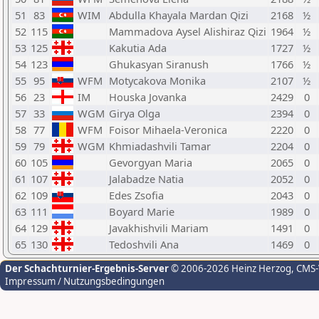
51
83
WIM
Abdulla Khayala Mardan Qizi
2168
½
52
115
Mammadova Aysel Alishiraz Qizi
1964
½
53
125
Kakutia Ada
1727
½
54
123
Ghukasyan Siranush
1766
½
55
95
WFM
Motycakova Monika
2107
½
56
23
IM
Houska Jovanka
2429
0
57
33
WGM
Girya Olga
2394
0
58
77
WFM
Foisor Mihaela-Veronica
2220
0
59
79
WGM
Khmiadashvili Tamar
2204
0
60
105
Gevorgyan Maria
2065
0
61
107
Jalabadze Natia
2052
0
62
109
Edes Zsofia
2043
0
63
111
Boyard Marie
1989
0
64
129
Javakhishvili Mariam
1491
0
65
130
Tedoshvili Ana
1469
0
Der Schachturnier-Ergebnis-Server
© 2006-2026 Heinz Herzog
, CMS
Impressum / Nutzungsbedingungen