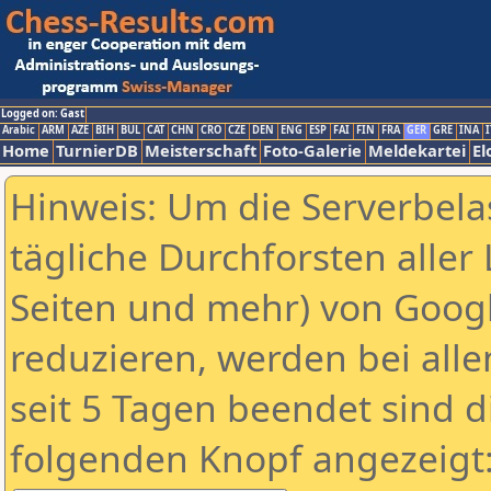
Logged on: Gast
Arabic
ARM
AZE
BIH
BUL
CAT
CHN
CRO
CZE
DEN
ENG
ESP
FAI
FIN
FRA
GER
GRE
INA
I
Home
TurnierDB
Meisterschaft
Foto-Galerie
Meldekartei
El
Hinweis: Um die Serverbela
tägliche Durchforsten aller 
Seiten und mehr) von Goog
reduzieren, werden bei alle
seit 5 Tagen beendet sind d
folgenden Knopf angezeigt