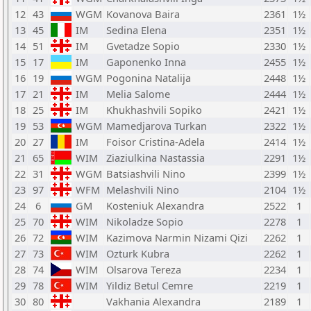
12
43
WGM
Kovanova Baira
2361
1½
13
45
IM
Sedina Elena
2351
1½
14
51
IM
Gvetadze Sopio
2330
1½
15
17
IM
Gaponenko Inna
2455
1½
16
19
WGM
Pogonina Natalija
2448
1½
17
21
IM
Melia Salome
2444
1½
18
25
IM
Khukhashvili Sopiko
2421
1½
19
53
WGM
Mamedjarova Turkan
2322
1½
20
27
IM
Foisor Cristina-Adela
2414
1½
21
65
WIM
Ziaziulkina Nastassia
2291
1½
22
31
WGM
Batsiashvili Nino
2399
1½
23
97
WFM
Melashvili Nino
2104
1½
24
6
GM
Kosteniuk Alexandra
2522
1
25
70
WIM
Nikoladze Sopio
2278
1
26
72
WIM
Kazimova Narmin Nizami Qizi
2262
1
27
73
WIM
Ozturk Kubra
2262
1
28
74
WIM
Olsarova Tereza
2234
1
29
78
WIM
Yildiz Betul Cemre
2219
1
30
80
Vakhania Alexandra
2189
1