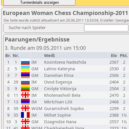
European Woman Chess Championship-2011
Die Seite wurde zuletzt aktualisiert am 20.06.2011 13:33:04, Ersteller: Georgi
Suche nach Spieler
Paarungen/Ergebnisse
3. Runde am 09.05.2011 um 15:00
Br.
Nr.
Weiß
Elo
Pkt.
1
1
IM
Kosintseva Nadezhda
2567
2
2
5
GM
Lahno Kateryna
2530
2
3
7
GM
Danielian Elina
2506
2
4
29
IM
Ovod Evgenija
2404
2
5
9
GM
Cmilyte Viktorija
2504
2
6
11
IM
Khotenashvili Bela
2470
2
7
13
IM
Mkrtchian Lilit
2468
2
8
59
WGM
Guramishvili Sopiko
2299
2
9
35
IM
Milliet Sophie
2388
1½
10
3
GM
Dzagnidze Nana
2557
1½
11
41
WGM
Charkhalashvili Inga
2373
1½