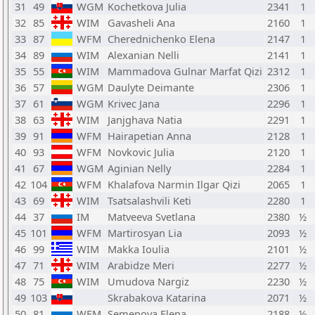
31
49
WGM
Kochetkova Julia
2341
1
32
85
WIM
Gavasheli Ana
2160
1
33
87
WFM
Cherednichenko Elena
2147
1
34
89
WIM
Alexanian Nelli
2141
1
35
55
WIM
Mammadova Gulnar Marfat Qizi
2312
1
36
57
WGM
Daulyte Deimante
2306
1
37
61
WGM
Krivec Jana
2296
1
38
63
WIM
Janjghava Natia
2291
1
39
91
WFM
Hairapetian Anna
2128
1
40
93
WFM
Novkovic Julia
2120
1
41
67
WGM
Aginian Nelly
2284
1
42
104
WFM
Khalafova Narmin Ilgar Qizi
2065
1
43
69
WIM
Tsatsalashvili Keti
2280
1
44
37
IM
Matveeva Svetlana
2380
½
45
101
WFM
Martirosyan Lia
2093
½
46
99
WIM
Makka Ioulia
2101
½
47
71
WIM
Arabidze Meri
2277
½
48
75
WIM
Umudova Nargiz
2230
½
49
103
Skrabakova Katarina
2071
½
50
81
WFM
Semenova Elena
2188
½