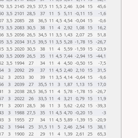
70
3,5
2145
29,5
37,5
11
5,5
2,46
3,04
15
45,6
60
3,5
2101
28,5
37
11
5
5,11
-0,11
15
-1,6
07
3,5
2085
28
36,5
11
4,5
4,54
-0,04
15
-0,6
73
3,5
2083
30,5
38
11
4
2,92
1,08
15
16,2
66
3,5
2056
26,5
34,5
11
3,5
1,43
2,07
25
51,8
05
3,5
2034
31,5
39,5
11
3,5
5,28
-1,78
15
-26,7
15
3,5
2020
30,5
38
11
4
5,59
-1,59
15
-23,9
30
3,5
2009
26,5
35
11
4,5
7,44
-2,94
15
-44,1
52
3,5
1994
27
34
11
4
4,50
-0,50
15
-7,5
64
3
2092
29
37
11
4,5
2,40
2,10
15
31,5
52
3
2053
30
39
11
3,5
4,14
-0,64
15
-9,6
56
3
2039
27
35,5
11
3
1,87
1,13
15
17,0
41
3
2038
28,5
36,5
11
4
5,78
-1,78
15
-26,7
57
3
2022
26
33,5
11
4
3,21
0,79
15
11,9
71
3
2001
28,5
36
11
3
5,62
-2,62
15
-39,3
43
3
1988
27,5
35
11
4,5
4,70
-0,20
15
-3
93
3
1955
27
34
11
4,5
5,89
-1,39
15
-20,9
32
3
1944
25
31,5
11
5
2,46
2,54
15
38,1
17
3
1900
22
29
11
4
1,39
2,61
25
65,3