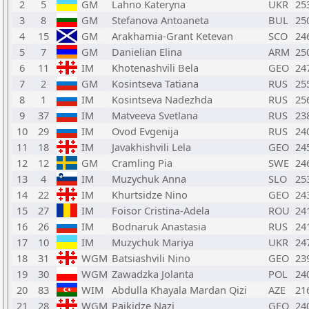
2
5
GM
Lahno Kateryna
UKR
25
3
8
GM
Stefanova Antoaneta
BUL
25
4
15
GM
Arakhamia-Grant Ketevan
SCO
24
5
7
GM
Danielian Elina
ARM
25
6
11
IM
Khotenashvili Bela
GEO
24
7
2
GM
Kosintseva Tatiana
RUS
25
8
1
IM
Kosintseva Nadezhda
RUS
25
9
37
IM
Matveeva Svetlana
RUS
23
10
29
IM
Ovod Evgenija
RUS
24
11
18
IM
Javakhishvili Lela
GEO
24
12
12
GM
Cramling Pia
SWE
24
13
4
IM
Muzychuk Anna
SLO
25
14
22
IM
Khurtsidze Nino
GEO
24
15
27
IM
Foisor Cristina-Adela
ROU
24
16
26
IM
Bodnaruk Anastasia
RUS
24
17
10
IM
Muzychuk Mariya
UKR
24
18
31
WGM
Batsiashvili Nino
GEO
23
19
30
WGM
Zawadzka Jolanta
POL
24
20
83
WIM
Abdulla Khayala Mardan Qizi
AZE
21
21
28
WGM
Paikidze Nazi
GEO
24