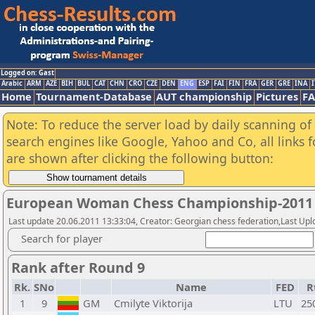
Logged on: Gast
Arabic
ARM
AZE
BIH
BUL
CAT
CHN
CRO
CZE
DEN
ENG
ESP
FAI
FIN
FRA
GER
GRE
INA
I
Home
Tournament-Database
AUT championship
Pictures
F
Note: To reduce the server load by daily scanning of a
search engines like Google, Yahoo and Co, all links 
are shown after clicking the following button:
European Woman Chess Championship-2011
Last update 20.06.2011 13:33:04, Creator: Georgian chess federation,Last Upl
Search for player
Rank after Round 9
Rk.
SNo
Name
FED
R
1
9
GM
Cmilyte Viktorija
LTU
25