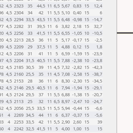
52
4,5
2323
35
44,5
11
6,5
5,67
0,83
15
12,4
96
4,5
2304
34
42
11
5,5
5,10
0,40
15
6
62
4,5
2294
33,5
43,5
11
5,5
6,48
-0,98
15
-14,7
77
4,5
2282
31
39,5
11
6
3,82
2,18
15
32,7
20
4,5
2256
33
41,5
11
5,5
6,55
-1,05
10
-10,5
20
4,5
2213
28,5
36
11
5
5,17
-0,17
15
-2,5
89
4,5
2209
29
37,5
11
5
4,88
0,12
15
1,8
12
4,5
2206
31
41
11
5
6,59
-1,59
15
-23,9
97
4,5
2204
31,5
40,5
11
5,5
7,88
-2,38
10
-23,8
22
4,5
2185
30,5
39
11
4,5
7,32
-2,82
15
-42,3
78
4,5
2160
25,5
35
11
4,5
7,08
-2,58
15
-38,7
78
4,5
2153
28
36
11
6
8,30
-2,30
15
-34,5
42
4,5
2146
29,5
40,5
11
6
7,94
-1,94
15
-29,1
91
4,5
2124
29,5
37
11
5,5
6,88
-1,38
15
-20,7
29
4,5
2113
25
32
11
6,5
8,97
-2,47
10
-24,7
52
4,5
2056
25,5
33,5
11
5,5
5,94
-0,44
15
-6,6
51
4
2269
34,5
44
11
6
6,37
-0,37
15
-5,6
03
4
2253
33,5
42
11
5,5
2,90
2,60
15
39
60
4
2242
32,5
41,5
11
5
4,00
1,00
15
15