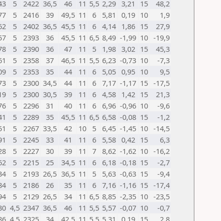
43
5
2422
36,5
46
11
5,5
2,29
3,21
15
48,2
77
5
2416
39
49,5
11
6
5,81
0,19
10
1,9
62
5
2402
36,5
45,5
11
6
4,14
1,86
15
27,9
57
5
2393
36
45,5
11
6,5
8,49
-1,99
10
-19,9
78
5
2390
36
47
11
5
1,98
3,02
15
45,3
61
5
2358
37
46,5
11
5,5
6,23
-0,73
10
-7,3
09
5
2353
35
44
11
6
5,05
0,95
10
9,5
73
5
2300
34,5
44
11
6
7,17
-1,17
15
-17,5
19
5
2300
30,5
39
11
6
4,58
1,42
15
21,3
76
5
2296
31
40
11
6
6,96
-0,96
10
-9,6
41
5
2289
35
45,5
11
6,5
6,58
-0,08
15
-1,2
51
5
2267
33,5
42
10
5
6,45
-1,45
10
-14,5
91
5
2245
33
41
11
6
5,58
0,42
15
6,3
28
5
2227
30
39
11
7
8,62
-1,62
10
-16,2
62
5
2215
25
34,5
11
6
6,18
-0,18
15
-2,7
34
5
2193
26,5
36,5
11
5
5,63
-0,63
15
-9,4
84
5
2186
26
35
11
6
7,16
-1,16
15
-17,4
94
5
2129
26,5
34
11
6,5
8,85
-2,35
10
-23,5
30
4,5
2347
36,5
46
11
5,5
5,57
-0,07
10
-0,7
86
4,5
2325
34
42,5
11
5,5
5,31
0,19
15
2,8