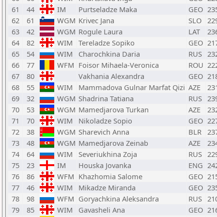
61
44
IM
Purtseladze Maka
GEO
23
62
61
WGM
Krivec Jana
SLO
22
63
42
WGM
Rogule Laura
LAT
23
64
82
WIM
Tereladze Sopiko
GEO
21
65
54
WIM
Charochkina Daria
RUS
23
66
77
WFM
Foisor Mihaela-Veronica
ROU
22
67
80
Vakhania Alexandra
GEO
21
68
55
WIM
Mammadova Gulnar Marfat Qizi
AZE
23
69
32
WGM
Shadrina Tatiana
RUS
23
70
53
WGM
Mamedjarova Turkan
AZE
23
71
70
WIM
Nikoladze Sopio
GEO
22
72
38
WGM
Sharevich Anna
BLR
23
73
48
WGM
Mamedjarova Zeinab
AZE
23
74
64
WIM
Severiukhina Zoja
RUS
22
75
23
IM
Houska Jovanka
ENG
24
76
86
WFM
Khazhomia Salome
GEO
21
77
46
WIM
Mikadze Miranda
GEO
23
78
98
WFM
Goryachkina Aleksandra
RUS
21
79
85
WIM
Gavasheli Ana
GEO
21