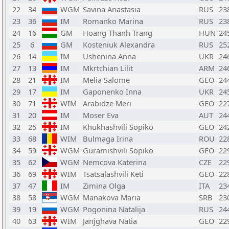
22
34
WGM
Savina Anastasia
RUS
23
23
36
IM
Romanko Marina
RUS
23
24
16
GM
Hoang Thanh Trang
HUN
24
25
6
GM
Kosteniuk Alexandra
RUS
25
26
14
IM
Ushenina Anna
UKR
24
27
13
IM
Mkrtchian Lilit
ARM
24
28
21
IM
Melia Salome
GEO
24
29
17
IM
Gaponenko Inna
UKR
24
30
71
WIM
Arabidze Meri
GEO
22
31
20
IM
Moser Eva
AUT
24
32
25
IM
Khukhashvili Sopiko
GEO
24
33
68
WIM
Bulmaga Irina
ROU
22
34
59
WGM
Guramishvili Sopiko
GEO
22
35
62
WGM
Nemcova Katerina
CZE
22
36
69
WIM
Tsatsalashvili Keti
GEO
22
37
47
IM
Zimina Olga
ITA
23
38
58
WGM
Manakova Maria
SRB
23
39
19
WGM
Pogonina Natalija
RUS
24
40
63
WIM
Janjghava Natia
GEO
22