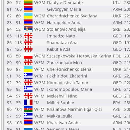
80
57
WGM
Daulyte Deimante
LTU
23
81
105
Gevorgyan Maria
ARM
20
82
60
WGM
Cherednichenko Svetlana
UKR
22
83
91
WFM
Hairapetian Anna
ARM
21
84
52
WGM
Stojanovic Andjelija
SRB
23
85
116
Imnadze Nato
GEO
19
86
118
Shamatava Ana
GEO
19
87
125
Kakutia Ada
GEO
17
88
50
WGM
Szczepkowska-Horowska Karina
POL
23
89
90
WFM
Zhorzholiani Meri
GEO
21
90
87
WFM
Cherednichenko Elena
UKR
21
91
76
WIM
Fakhiridou Ekaterini
GRE
22
92
79
WGM
Khmiadashvili Tamar
GEO
22
93
92
WFM
Ikonomopoulou Maria
GRE
21
94
97
WFM
Melashvili Nino
GEO
21
95
35
IM
Milliet Sophie
FRA
23
96
104
WFM
Khalafova Narmin Ilgar Qizi
AZE
20
97
99
WIM
Makka Ioulia
GRE
21
98
106
WFM
Kharatyan Anahit
ARM
20
99
81
WFM
Semenova Elena
RUS
21