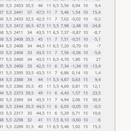
89
5,5
2453
35,5
46
11
6,5
5,56
0,94
10
9,4
87
5,5
2441
37
47,5
11
7
5,46
1,54
10
15,4
56
5,5
2433
32,5
42,5
11
7
7,02
-0,02
10
-0,2
22
5,5
2412
36,5
47,5
11
5,5
7,98
-2,48
10
-24,8
68
5,5
2411
34
43,5
11
6,5
7,37
-0,87
10
-8,7
68
5,5
2408
35,5
45
11
7
7,51
-0,51
10
-5,1
44
5,5
2408
34
44,5
11
6,5
7,20
-0,70
10
-7
55
5,5
2406
33
43,5
11
7
7,56
-0,56
10
-5,6
77
5,5
2400
34
43,5
11
6,5
4,70
1,80
15
27
45
5,5
2400
33
42,5
11
6
7,34
-1,34
10
-13,4
21
5,5
2395
33,5
43,5
11
7
6,86
0,14
10
1,4
84
5,5
2388
34
44
11
5,5
4,87
0,63
15
9,4
99
5,5
2386
35,5
45
11
5,5
4,69
0,81
15
12,1
94
5,5
2373
39,5
49
11
6
4,43
1,57
15
23,5
80
5,5
2369
34
43,5
11
7
4,94
2,06
15
30,9
46
5,5
2344
35,5
44,5
11
6
6,05
-0,05
10
-0,5
03
5,5
2317
35
44,5
11
6
5,29
0,71
15
10,6
48
5,5
2298
32
41
11
7,5
8,10
-0,60
10
-6
91
5,5
2289
31,5
40
11
6,5
5,48
1,02
15
15,3