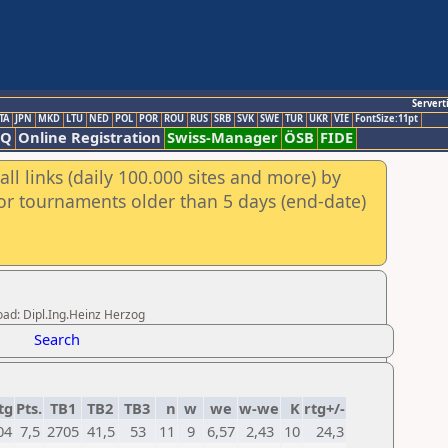
Servert
TA
JPN
MKD
LTU
NED
POL
POR
ROU
RUS
SRB
SVK
SWE
TUR
UKR
VIE
FontSize:11pt
AQ
Online Registration
Swiss-Manager
ÖSB
FIDE
ll links (daily 100.000 sites and more) by
for tournaments older than 5 days (end-date)
oad: Dipl.Ing.Heinz Herzog
Search
tg
Pts.
TB1
TB2
TB3
n
w
we
w-we
K
rtg+/-
04
7,5
2705
41,5
53
11
9
6,57
2,43
10
24,3