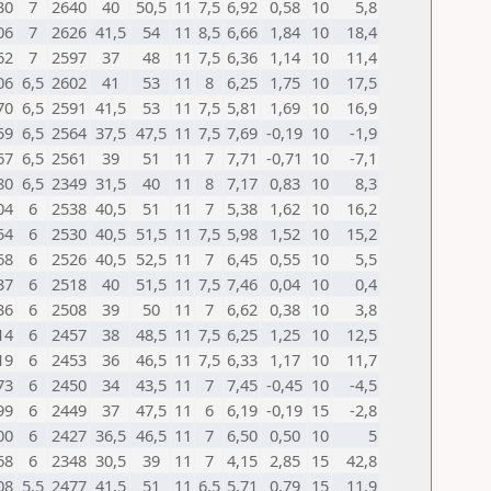
30
7
2640
40
50,5
11
7,5
6,92
0,58
10
5,8
06
7
2626
41,5
54
11
8,5
6,66
1,84
10
18,4
62
7
2597
37
48
11
7,5
6,36
1,14
10
11,4
06
6,5
2602
41
53
11
8
6,25
1,75
10
17,5
70
6,5
2591
41,5
53
11
7,5
5,81
1,69
10
16,9
59
6,5
2564
37,5
47,5
11
7,5
7,69
-0,19
10
-1,9
67
6,5
2561
39
51
11
7
7,71
-0,71
10
-7,1
80
6,5
2349
31,5
40
11
8
7,17
0,83
10
8,3
04
6
2538
40,5
51
11
7
5,38
1,62
10
16,2
54
6
2530
40,5
51,5
11
7,5
5,98
1,52
10
15,2
68
6
2526
40,5
52,5
11
7
6,45
0,55
10
5,5
37
6
2518
40
51,5
11
7,5
7,46
0,04
10
0,4
36
6
2508
39
50
11
7
6,62
0,38
10
3,8
14
6
2457
38
48,5
11
7,5
6,25
1,25
10
12,5
19
6
2453
36
46,5
11
7,5
6,33
1,17
10
11,7
73
6
2450
34
43,5
11
7
7,45
-0,45
10
-4,5
99
6
2449
37
47,5
11
6
6,19
-0,19
15
-2,8
00
6
2427
36,5
46,5
11
7
6,50
0,50
10
5
68
6
2348
30,5
39
11
7
4,15
2,85
15
42,8
08
5,5
2477
41,5
51
11
6,5
5,71
0,79
15
11,9