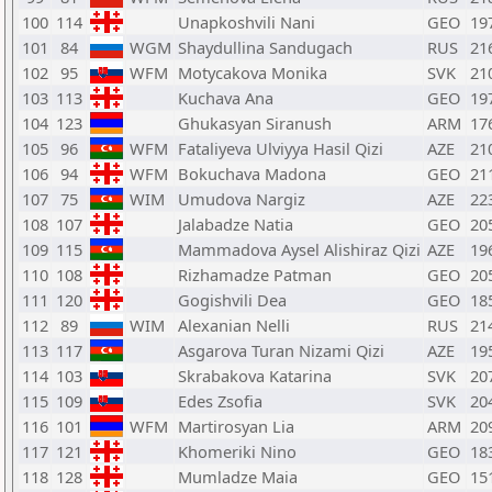
100
114
Unapkoshvili Nani
GEO
19
101
84
WGM
Shaydullina Sandugach
RUS
21
102
95
WFM
Motycakova Monika
SVK
21
103
113
Kuchava Ana
GEO
19
104
123
Ghukasyan Siranush
ARM
17
105
96
WFM
Fataliyeva Ulviyya Hasil Qizi
AZE
21
106
94
WFM
Bokuchava Madona
GEO
21
107
75
WIM
Umudova Nargiz
AZE
22
108
107
Jalabadze Natia
GEO
20
109
115
Mammadova Aysel Alishiraz Qizi
AZE
19
110
108
Rizhamadze Patman
GEO
20
111
120
Gogishvili Dea
GEO
18
112
89
WIM
Alexanian Nelli
RUS
21
113
117
Asgarova Turan Nizami Qizi
AZE
19
114
103
Skrabakova Katarina
SVK
20
115
109
Edes Zsofia
SVK
20
116
101
WFM
Martirosyan Lia
ARM
20
117
121
Khomeriki Nino
GEO
18
118
128
Mumladze Maia
GEO
15