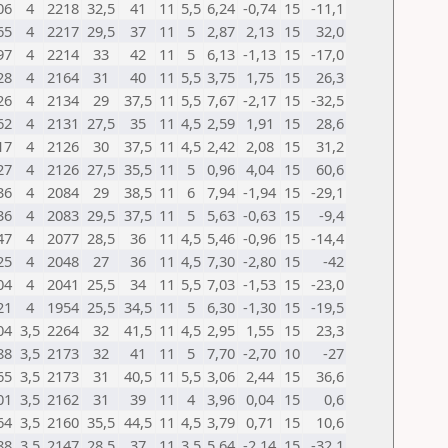
06
4
2218
32,5
41
11
5,5
6,24
-0,74
15
-11,1
65
4
2217
29,5
37
11
5
2,87
2,13
15
32,0
97
4
2214
33
42
11
5
6,13
-1,13
15
-17,0
28
4
2164
31
40
11
5,5
3,75
1,75
15
26,3
26
4
2134
29
37,5
11
5,5
7,67
-2,17
15
-32,5
62
4
2131
27,5
35
11
4,5
2,59
1,91
15
28,6
17
4
2126
30
37,5
11
4,5
2,42
2,08
15
31,2
27
4
2126
27,5
35,5
11
5
0,96
4,04
15
60,6
36
4
2084
29
38,5
11
6
7,94
-1,94
15
-29,1
36
4
2083
29,5
37,5
11
5
5,63
-0,63
15
-9,4
47
4
2077
28,5
36
11
4,5
5,46
-0,96
15
-14,4
25
4
2048
27
36
11
4,5
7,30
-2,80
15
-42
04
4
2041
25,5
34
11
5,5
7,03
-1,53
15
-23,0
21
4
1954
25,5
34,5
11
5
6,30
-1,30
15
-19,5
04
3,5
2264
32
41,5
11
4,5
2,95
1,55
15
23,3
88
3,5
2173
32
41
11
5
7,70
-2,70
10
-27
65
3,5
2173
31
40,5
11
5,5
3,06
2,44
15
36,6
01
3,5
2162
31
39
11
4
3,96
0,04
15
0,6
64
3,5
2160
35,5
44,5
11
4,5
3,79
0,71
15
10,6
88
3,5
2147
28,5
37
11
3,5
5,64
-2,14
15
-32,1