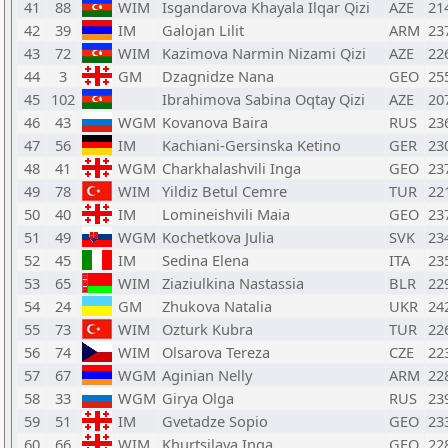
41
88
WIM
Isgandarova Khayala Ilqar Qizi
AZE
21
42
39
IM
Galojan Lilit
ARM
23
43
72
WIM
Kazimova Narmin Nizami Qizi
AZE
22
44
3
GM
Dzagnidze Nana
GEO
25
45
102
Ibrahimova Sabina Oqtay Qizi
AZE
20
46
43
WGM
Kovanova Baira
RUS
23
47
56
IM
Kachiani-Gersinska Ketino
GER
23
48
41
WGM
Charkhalashvili Inga
GEO
23
49
78
WIM
Yildiz Betul Cemre
TUR
22
50
40
IM
Lomineishvili Maia
GEO
23
51
49
WGM
Kochetkova Julia
SVK
23
52
45
IM
Sedina Elena
ITA
23
53
65
WIM
Ziaziulkina Nastassia
BLR
22
54
24
GM
Zhukova Natalia
UKR
24
55
73
WIM
Ozturk Kubra
TUR
22
56
74
WIM
Olsarova Tereza
CZE
22
57
67
WGM
Aginian Nelly
ARM
22
58
33
WGM
Girya Olga
RUS
23
59
51
IM
Gvetadze Sopio
GEO
23
60
66
WIM
Khurtsilava Inga
GEO
22