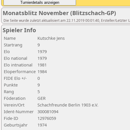
Monatsblitz November (Blitzschach-GP)
Die Seite wurde zuletzt aktualisiert am 22.11.2019 00:01:40, Ersteller/Letzter
Spieler Info
Name
Kutschke Jens
Startrang
9
Elo
1979
Elo national
1979
Elo intnational
1981
Eloperformance
1984
FIDE Elo +/-
0
Punkte
9
Rang
5
Föderation
GER
Verein/Ort
Schachfreunde Berlin 1903 e.V.
Ident-Nummer
300081094
Fide-ID
12976059
Geburtsjahr
1974