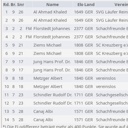
Rd.
Br.
Snr
Name
Elo
Land
Verei
1
9
26
Al Ahmad Khaled
1649
GER
SVG Läufer Reini
2
9
26
Al Ahmad Khaled
1649
GER
SVG Läufer Reini
3
2
2
FM
Florstedt Johannes
2377
GER
Schachfreunde Be
4
2
2
FM
Florstedt Johannes
2377
GER
Schachfreunde Be
5
9
21
Ziems Michael
1808
GER
SC Kreuzberg e.V
6
9
21
Ziems Michael
1808
GER
SC Kreuzberg e.V
7
9
17
Jung Hans Prof. Dr.
1846
GER
Schachfreunde Be
8
9
17
Jung Hans Prof. Dr.
1846
GER
Schachfreunde Be
9
8
18
Metzger Albert
1840
GER
vereinslos
10
8
18
Metzger Albert
1840
GER
vereinslos
11
7
23
Schindler Rudolf Dr.
1711
GER
Schachgesellsch
12
7
23
Schindler Rudolf Dr.
1711
GER
Schachgesellsch
13
5
28
Canaj Albi
1571
GER
Schachfreunde Be
14
5
28
Canaj Albi
1571
GER
Schachfreunde Be
*) Die ELodifferenz beträgt mehr als 400 Punkte. Sie wurde auf 