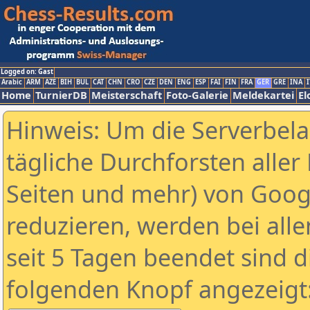
Logged on: Gast
Arabic
ARM
AZE
BIH
BUL
CAT
CHN
CRO
CZE
DEN
ENG
ESP
FAI
FIN
FRA
GER
GRE
INA
I
Home
TurnierDB
Meisterschaft
Foto-Galerie
Meldekartei
El
Hinweis: Um die Serverbel
tägliche Durchforsten aller 
Seiten und mehr) von Goog
reduzieren, werden bei alle
seit 5 Tagen beendet sind d
folgenden Knopf angezeigt