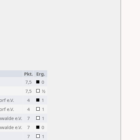
Pkt.
Erg.
7,5
0
7,5
½
rf e.V.
4
1
rf e.V.
4
1
walde e.V.
7
1
walde e.V.
7
0
7
1