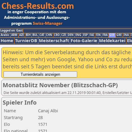
Logged on: Gast
Arabic
ARM
AZE
BIH
BUL
CAT
CHN
CRO
CZE
DEN
ENG
ESP
FAI
FIN
FRA
GER
GRE
INA
I
Home
TurnierDB
Meisterschaft
Foto-Galerie
Meldekartei
El
Hinweis: Um die Serverbelastung durch das tägliche D
Seiten und mehr) von Google, Yahoo und Co zu reduz
bereits seit 5 Tagen beendet sind die Links erst dur
Monatsblitz November (Blitzschach-GP)
Die Seite wurde zuletzt aktualisiert am 22.11.2019 00:01:40, Ersteller/Letzter
Spieler Info
Name
Canaj Albi
Startrang
28
Elo
1571
Elo national
1571