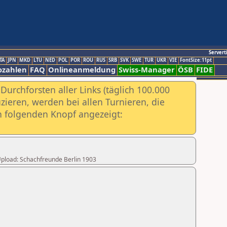
Servert
TA
JPN
MKD
LTU
NED
POL
POR
ROU
RUS
SRB
SVK
SWE
TUR
UKR
VIE
FontSize:11pt
ozahlen
FAQ
Onlineanmeldung
Swiss-Manager
ÖSB
FIDE
urchforsten aller Links (täglich 100.000
ieren, werden bei allen Turnieren, die
ch folgenden Knopf angezeigt:
 Upload: Schachfreunde Berlin 1903