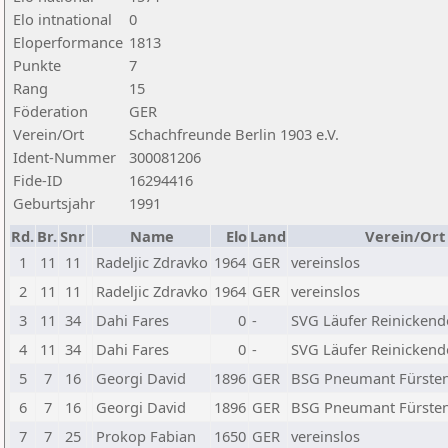
Elo intnational
0
Eloperformance
1813
Punkte
7
Rang
15
Föderation
GER
Verein/Ort
Schachfreunde Berlin 1903 e.V.
Ident-Nummer
300081206
Fide-ID
16294416
Geburtsjahr
1991
Rd.
Br.
Snr
Name
Elo
Land
Verein/Ort
1
11
11
Radeljic Zdravko
1964
GER
vereinslos
2
11
11
Radeljic Zdravko
1964
GER
vereinslos
3
11
34
Dahi Fares
0
-
SVG Läufer Reinickendo
4
11
34
Dahi Fares
0
-
SVG Läufer Reinickendo
5
7
16
Georgi David
1896
GER
BSG Pneumant Fürsten
6
7
16
Georgi David
1896
GER
BSG Pneumant Fürsten
7
7
25
Prokop Fabian
1650
GER
vereinslos