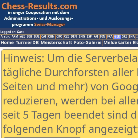
Logged on: Gast
Arabic
ARM
AZE
BIH
BUL
CAT
CHN
CRO
CZE
DEN
ENG
ESP
FAI
FIN
FRA
GER
GRE
INA
I
Home
TurnierDB
Meisterschaft
Foto-Galerie
Meldekartei
El
Hinweis: Um die Serverbel
tägliche Durchforsten aller 
Seiten und mehr) von Goog
reduzieren, werden bei alle
seit 5 Tagen beendet sind d
folgenden Knopf angezeigt