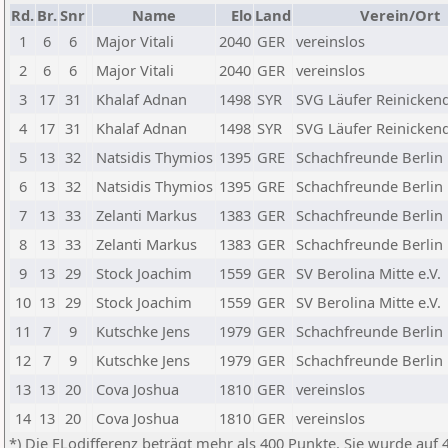
Rd.
Br.
Snr
Name
Elo
Land
Verein/Ort
1
6
6
Major Vitali
2040
GER
vereinslos
2
6
6
Major Vitali
2040
GER
vereinslos
3
17
31
Khalaf Adnan
1498
SYR
SVG Läufer Reinickend
4
17
31
Khalaf Adnan
1498
SYR
SVG Läufer Reinickend
5
13
32
Natsidis Thymios
1395
GRE
Schachfreunde Berlin 
6
13
32
Natsidis Thymios
1395
GRE
Schachfreunde Berlin 
7
13
33
Zelanti Markus
1383
GER
Schachfreunde Berlin 
8
13
33
Zelanti Markus
1383
GER
Schachfreunde Berlin 
9
13
29
Stock Joachim
1559
GER
SV Berolina Mitte e.V.
10
13
29
Stock Joachim
1559
GER
SV Berolina Mitte e.V.
11
7
9
Kutschke Jens
1979
GER
Schachfreunde Berlin 
12
7
9
Kutschke Jens
1979
GER
Schachfreunde Berlin 
13
13
20
Cova Joshua
1810
GER
vereinslos
14
13
20
Cova Joshua
1810
GER
vereinslos
*) Die ELodifferenz beträgt mehr als 400 Punkte. Sie wurde auf 