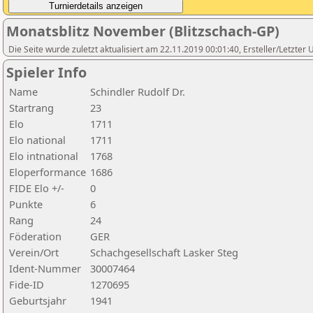
Monatsblitz November (Blitzschach-GP)
Die Seite wurde zuletzt aktualisiert am 22.11.2019 00:01:40, Ersteller/Letzter
Spieler Info
Name
Schindler Rudolf Dr.
Startrang
23
Elo
1711
Elo national
1711
Elo intnational
1768
Eloperformance
1686
FIDE Elo +/-
0
Punkte
6
Rang
24
Föderation
GER
Verein/Ort
Schachgesellschaft Lasker Steg
Ident-Nummer
30007464
Fide-ID
1270695
Geburtsjahr
1941