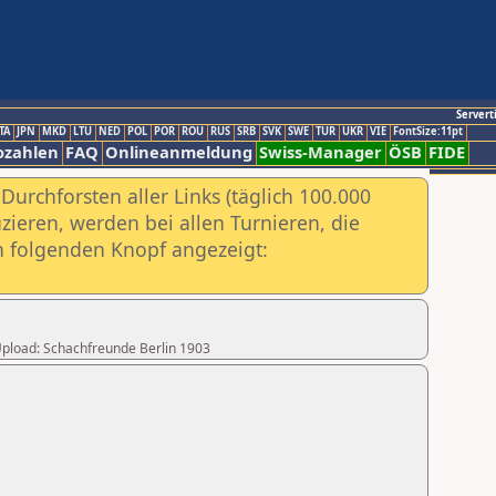
Servert
TA
JPN
MKD
LTU
NED
POL
POR
ROU
RUS
SRB
SVK
SWE
TUR
UKR
VIE
FontSize:11pt
ozahlen
FAQ
Onlineanmeldung
Swiss-Manager
ÖSB
FIDE
urchforsten aller Links (täglich 100.000
ieren, werden bei allen Turnieren, die
ch folgenden Knopf angezeigt:
 Upload: Schachfreunde Berlin 1903