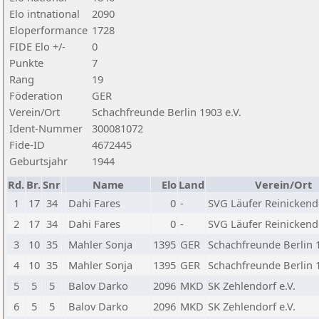
Elo intnational
2090
Eloperformance
1728
FIDE Elo +/-
0
Punkte
7
Rang
19
Föderation
GER
Verein/Ort
Schachfreunde Berlin 1903 e.V.
Ident-Nummer
300081072
Fide-ID
4672445
Geburtsjahr
1944
Rd.
Br.
Snr
Name
Elo
Land
Verein/Ort
1
17
34
Dahi Fares
0
-
SVG Läufer Reinickendo
2
17
34
Dahi Fares
0
-
SVG Läufer Reinickendo
3
10
35
Mahler Sonja
1395
GER
Schachfreunde Berlin 1
4
10
35
Mahler Sonja
1395
GER
Schachfreunde Berlin 1
5
5
5
Balov Darko
2096
MKD
SK Zehlendorf e.V.
6
5
5
Balov Darko
2096
MKD
SK Zehlendorf e.V.