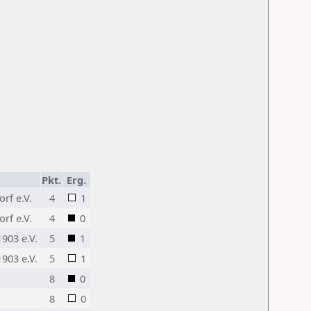
Pkt.
Erg.
rf e.V.
4
1
rf e.V.
4
0
903 e.V.
5
1
903 e.V.
5
1
8
0
8
0