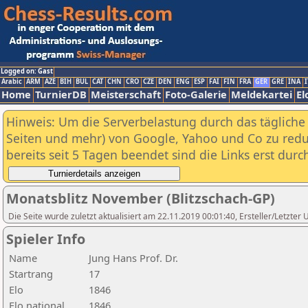
Logged on: Gast
Arabic
ARM
AZE
BIH
BUL
CAT
CHN
CRO
CZE
DEN
ENG
ESP
FAI
FIN
FRA
GER
GRE
INA
I
Home
TurnierDB
Meisterschaft
Foto-Galerie
Meldekartei
El
Hinweis: Um die Serverbelastung durch das tägliche D
Seiten und mehr) von Google, Yahoo und Co zu reduz
bereits seit 5 Tagen beendet sind die Links erst dur
Monatsblitz November (Blitzschach-GP)
Die Seite wurde zuletzt aktualisiert am 22.11.2019 00:01:40, Ersteller/Letzter
Spieler Info
Name
Jung Hans Prof. Dr.
Startrang
17
Elo
1846
Elo national
1846