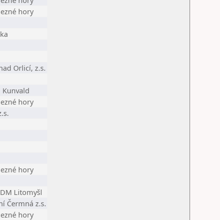
lezné hory
lezné hory
čka
ad Orlicí, z.s.
. Kunvald
lezné hory
.s.
lezné hory
DDM Litomyšl
ní Čermná z.s.
lezné hory