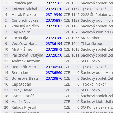
2
Hrdlička Jan
23722363
CZE
1369
Šachový spolek Že
3
Knízner Michal
23729120
CZE
1167
TJ Sokol Nekoř
4
Horák Prokop
23719940
CZE
1146
2222 ŠK Polabiny, z
5
Cimprich Lukáš
23736887
CZE
1129
Šachový oddíl Hor
6
Žďárský Vojtěch
23729082
CZE
1100
Šachový spolek Že
7
Čáp Radim
CZE
1076
Šachový klub při 
8
Zucha Ilja
23729180
CZE
1055
SK Žamberk
9
Večeřová Hana
23736194
CZE
1044
TJ Lanškroun
10
Mrštík Šimon
23728973
CZE
1013
Šachový spolek Že
11
Pařízková Kristýna
23728990
CZE
1011
Šachový spolek Že
12
Adámek Antonín
CZE
0
ŠO Hlinsko
13
Bednařík Martin
23736844
CZE
0
TJ Sokol Nekoř
14
Beran Jan
23736860
CZE
0
Šachový oddíl Hor
15
Burešová Beáta
23728876
CZE
0
Šachový spolek Že
16
Čáp Štěpán
CZE
0
TJ Sokol Nekoř
17
Černý David
CZE
0
ŠO Hlinsko
18
Dymák Jonáš
CZE
0
Šachový spolek Že
19
Hanák David
CZE
0
Šachový klub Ústí n
20
Kalous Kryštof
CZE
0
ŠO Kunvaldská a.s