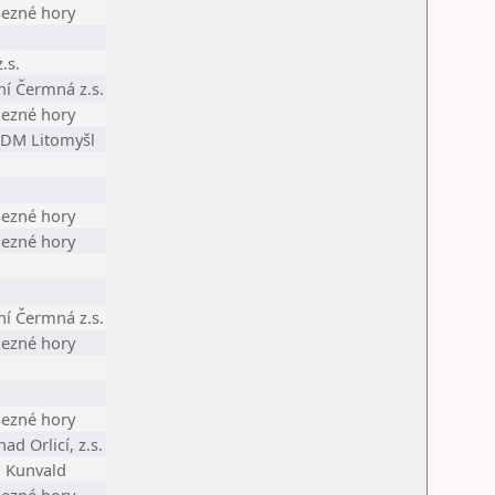
lezné hory
.s.
ní Čermná z.s.
lezné hory
DDM Litomyšl
lezné hory
lezné hory
ní Čermná z.s.
lezné hory
lezné hory
ad Orlicí, z.s.
. Kunvald