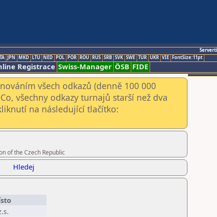
Servert
TA
JPN
MKD
LTU
NED
POL
POR
ROU
RUS
SRB
SVK
SWE
TUR
UKR
VIE
FontSize:11pt
line Registrace
Swiss-Manager
ÖSB
FIDE
kenováním všech odkazů (denně 100 000
Co, všechny odkazy turnajů starší než dva
iknutí na následující tlačítko:
on of the Czech Republic
Hledej
sto
.s.