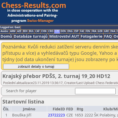
Logged on: Gast
Arabic
ARM
AZE
BIH
BUL
CAT
CHN
CRO
CZE
DEN
ENG
ESP
FAI
FIN
FRA
GER
GRE
INA
I
Domů
Databáze turnajů
Mistrovství AUT
Fotogalerie
FAQ
On
Poznámka: Kvůli redukci zatížení serveru denním s
přístupu a více) a vyhledávačů typu Google, Yahoo a 
týdny (od data ukončení turnaje) jsou zobrazeny po kl
Krajský přebor PDŠS, 2. turnaj 19_20 HD12
Poslední aktualizace23.11.2019 13:36:17, Creator/Last Upload: Chess Federati
Search for player
Startovní listina
Čís.
Jméno
FideID
FED
Rtg
Klub/Mí
1
Bouška Jiří
23722223
CZE
1653
2222 ŠK Polabiny, z