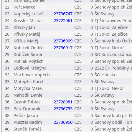
21
Káninský Daniel
CZE
0
Šachový spolek Že
22
Keřt Marcel
CZE
0
Šachový spolek Že
23
Kopecký Lukáš
23736747
CZE
0
ŠK Svitavy
24
Kössler Michal
23722061
CZE
0
TJ Štefanydes Poli
25
Křivský Jan
CZE
0
TJ Sokol Zaječice
26
Křivský Matěj
CZE
0
TJ Sokol Zaječice
27
Křížek Matěj
23736909
CZE
0
Šachový klub Ústí n
28
Kubíček Ondřej
23736917
CZE
0
TJ Sokol Nekoř
29
Kubíček Šimon
CZE
0
ŠO Kunvaldská a.s
30
Kutílek Vojtěch
CZE
0
Šachový spolek Že
31
Lédlová Kristýna
CZE
0
2222 ŠK Polabiny, z
32
Machovec Vojtěch
CZE
0
ŠO Hlinsko
33
Motejzlík Karel
CZE
0
ŠK Svitavy
34
Motyčka Matěj
CZE
0
TJ Sokol Nekoř
35
Nahodil Daniel
CZE
0
ŠK Svitavy
36
Ozank Tobias
23728981
CZE
0
Šachový spolek Že
37
Pelz Dominik
23736755
CZE
0
ŠK Svitavy
38
Peňáz Jakub
CZE
0
Šachový klub při 
39
Pusztai Radim
23736950
CZE
0
Šachový oddíl Hor
40
Staněk Tomáš
CZE
0
Šachový spolek Že