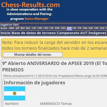
Logged on: Gast
Arabic
ARM
AZE
BIH
BUL
CAT
CHN
CRO
CZE
DEN
ENG
ESP
FAI
FIN
FRA
GER
GRE
INA
I
Inicio
Base de datos de torneos
Campeonato AUT
Imágenes
Nota: Para reducir la carga del servidor en los esc
todos los torneos finalizados hace más de 2 semanas
9° Abierto ANIVERSARIO de APSEE 2019 (El To
PREMIOS
Última actualización10.11.2019 02:01:24, Propietario/Última carga: IA IO HE
Información de jugadores
Nombre
MARINESCO Tomas