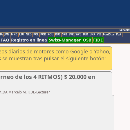
Servert
TA
JPN
MKD
LTU
NED
POL
POR
ROU
RUS
SRB
SVK
SWE
TUR
UKR
VIE
FontSize:11pt
FAQ
Registro en línea
Swiss-Manager
ÖSB
FIDE
aneos diarios de motores como Google o Yahoo,
 se muestran tras pulsar el siguiente botón:
rneo de los 4 RITMOS) $ 20.000 en
RMIDA Marcelo M. FIDE-Lecturer