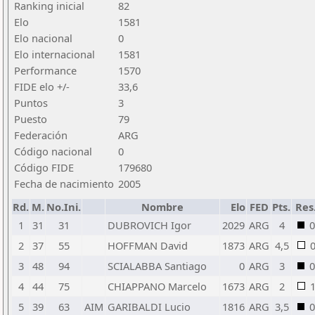
Ranking inicial
82
Elo
1581
Elo nacional
0
Elo internacional
1581
Performance
1570
FIDE elo +/-
33,6
Puntos
3
Puesto
79
Federación
ARG
Código nacional
0
Código FIDE
179680
Fecha de nacimiento
2005
Rd.
M.
No.Ini.
Nombre
Elo
FED
Pts.
Res
1
31
31
DUBROVICH Igor
2029
ARG
4
0
2
37
55
HOFFMAN David
1873
ARG
4,5
3
48
94
SCIALABBA Santiago
0
ARG
3
0
4
44
75
CHIAPPANO Marcelo
1673
ARG
2
5
39
63
AIM
GARIBALDI Lucio
1816
ARG
3,5
0