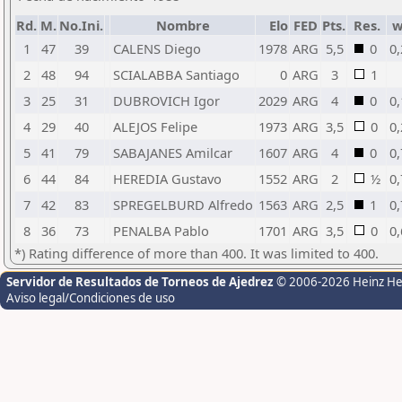
Rd.
M.
No.Ini.
Nombre
Elo
FED
Pts.
Res.
w
1
47
39
CALENS Diego
1978
ARG
5,5
0
0,
2
48
94
SCIALABBA Santiago
0
ARG
3
1
3
25
31
DUBROVICH Igor
2029
ARG
4
0
0,
4
29
40
ALEJOS Felipe
1973
ARG
3,5
0
0,
5
41
79
SABAJANES Amilcar
1607
ARG
4
0
0,
6
44
84
HEREDIA Gustavo
1552
ARG
2
½
0,
7
42
83
SPREGELBURD Alfredo
1563
ARG
2,5
1
0,
8
36
73
PENALBA Pablo
1701
ARG
3,5
0
0,
*) Rating difference of more than 400. It was limited to 400.
Servidor de Resultados de Torneos de Ajedrez
© 2006-2026 Heinz H
Aviso legal/Condiciones de uso