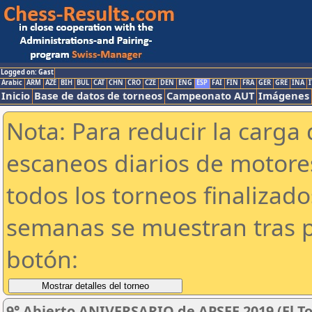
Logged on: Gast
Arabic
ARM
AZE
BIH
BUL
CAT
CHN
CRO
CZE
DEN
ENG
ESP
FAI
FIN
FRA
GER
GRE
INA
I
Inicio
Base de datos de torneos
Campeonato AUT
Imágenes
Nota: Para reducir la carga 
escaneos diarios de motor
todos los torneos finalizad
semanas se muestran tras p
botón:
9° Abierto ANIVERSARIO de APSEE 2019 (El To