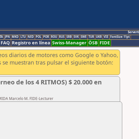
Servert
TA
JPN
MKD
LTU
NED
POL
POR
ROU
RUS
SRB
SVK
SWE
TUR
UKR
VIE
FontSize:11pt
FAQ
Registro en línea
Swiss-Manager
ÖSB
FIDE
aneos diarios de motores como Google o Yahoo,
 se muestran tras pulsar el siguiente botón:
rneo de los 4 RITMOS) $ 20.000 en
RMIDA Marcelo M. FIDE-Lecturer