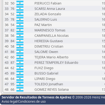
32
50
PIERUCCI Fabian
1
33
76
SCARSI Anna Laura
1
34
52
ZELADA Gonzalo
1
35
78
SALERNO Luis
1
36
54
PAZ Martin
1
37
82
MARINESCO Tomas
1
38
56
CAMPANELLA Nicolas
1
39
84
HEREDIA Gustavo
1
40
58
DIMITRIU Cristian
1
41
86
SALOME Owen
1
42
60
TEJERA Mario Alberto
1
43
87
PEREZ TEMPERLEY Eduardo
1
44
62
FUXZ Diego
1
45
89
BUSSO Gabriel
46
64
LIPARI Diego
1
47
95
TOLEDO Jonathan
48
66
GOMEZ REYES Solana
1
Servidor de Resultados de Torneos de Ajedrez
© 2006-2026 Heinz H
Aviso legal/Condiciones de uso