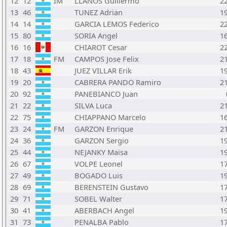
12
12
IM
LLANOS Guillermo
2
13
46
TUNEZ Adrian
1
14
14
GARCIA LEMOS Federico
2
15
80
SORIA Angel
1
16
16
CHIAROT Cesar
2
17
18
FM
CAMPOS Jose Felix
2
18
43
JUEZ VILLAR Erik
1
19
20
CABRERA PANDO Ramiro
2
20
92
PANEBIANCO Juan
21
22
SILVA Luca
2
22
75
CHIAPPANO Marcelo
1
23
24
FM
GARZON Enrique
2
24
36
GARZON Sergio
1
25
44
NEJANKY Maisa
1
26
67
VOLPE Leonel
1
27
49
BOGADO Luis
1
28
69
BERENSTEIN Gustavo
1
29
71
SOBEL Walter
1
30
41
ABERBACH Angel
1
31
73
PENALBA Pablo
1