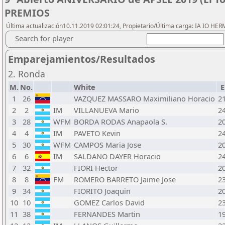
PREMIOS
Última actualización10.11.2019 02:01:24, Propietario/Última carga: IA IO HE
Search for player
Emparejamientos/Resultados
2. Ronda
M.
No.
White
E
1
26
VAZQUEZ MASSARO Maximiliano Horacio
2
2
2
IM
VILLANUEVA Mario
2
3
28
WFM
BORDA RODAS Anapaola S.
2
4
4
IM
PAVETO Kevin
2
5
30
WFM
CAMPOS Maria Jose
2
6
6
IM
SALDANO DAYER Horacio
2
7
32
FIORI Hector
2
8
8
FM
ROMERO BARRETO Jaime Jose
2
9
34
FIORITO Joaquin
2
10
10
GOMEZ Carlos David
2
11
38
FERNANDES Martin
1