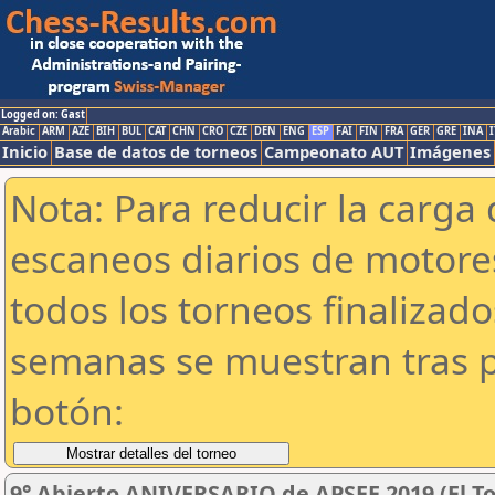
Logged on: Gast
Arabic
ARM
AZE
BIH
BUL
CAT
CHN
CRO
CZE
DEN
ENG
ESP
FAI
FIN
FRA
GER
GRE
INA
I
Inicio
Base de datos de torneos
Campeonato AUT
Imágenes
Nota: Para reducir la carga 
escaneos diarios de motor
todos los torneos finalizad
semanas se muestran tras p
botón:
9° Abierto ANIVERSARIO de APSEE 2019 (El To