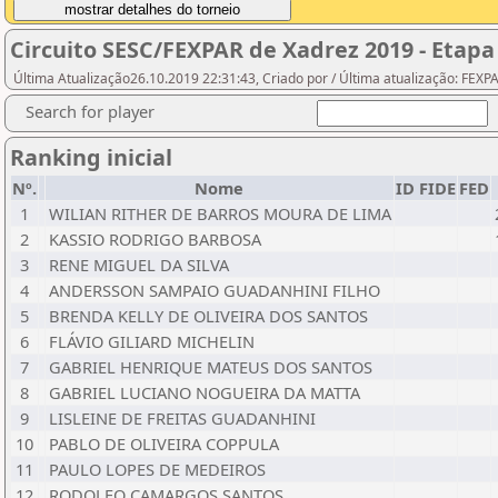
Circuito SESC/FEXPAR de Xadrez 2019 - Etap
Última Atualização26.10.2019 22:31:43, Criado por / Última atualização: FEX
Search for player
Ranking inicial
Nº.
Nome
ID FIDE
FED
1
WILIAN RITHER DE BARROS MOURA DE LIMA
2
KASSIO RODRIGO BARBOSA
3
RENE MIGUEL DA SILVA
4
ANDERSSON SAMPAIO GUADANHINI FILHO
5
BRENDA KELLY DE OLIVEIRA DOS SANTOS
6
FLÁVIO GILIARD MICHELIN
7
GABRIEL HENRIQUE MATEUS DOS SANTOS
8
GABRIEL LUCIANO NOGUEIRA DA MATTA
9
LISLEINE DE FREITAS GUADANHINI
10
PABLO DE OLIVEIRA COPPULA
11
PAULO LOPES DE MEDEIROS
12
RODOLFO CAMARGOS SANTOS