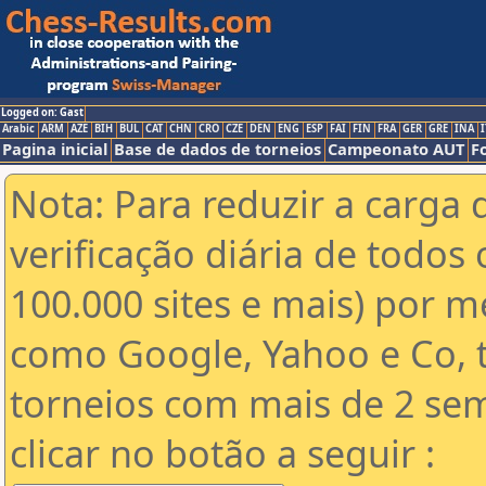
Logged on: Gast
Arabic
ARM
AZE
BIH
BUL
CAT
CHN
CRO
CZE
DEN
ENG
ESP
FAI
FIN
FRA
GER
GRE
INA
I
Pagina inicial
Base de dados de torneios
Campeonato AUT
F
Nota: Para reduzir a carga 
verificação diária de todos 
100.000 sites e mais) por 
como Google, Yahoo e Co, t
torneios com mais de 2 se
clicar no botão a seguir :