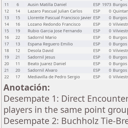
11
6
Ausin Matilla Daniel
ESP
1973
Burgos
12
14
Lazaro Pascual Julian Carlos
ESP
0
Quinta
13
15
Llorente Pascual Francisco Javier
ESP
0
Burgos
14
16
Lozano Redondo Francisco
ESP
0
Vilviest
15
19
Rubio Garcia Jose Fernando
ESP
0
Vilviest
16
22
Sadornil Mario
ESP
0
Burgos
17
13
Espana Reguero Emilio
ESP
0
Burgos
18
12
Desola David
ESP
0
Vilviest
19
21
Sadornil Jesus
ESP
0
Burgos
20
11
Beato Juarez Daniel
ESP
0
Burgos
21
20
Sadornil Alvaro
ESP
0
Burgos
22
17
Mediavilla de Pedro Sergio
ESP
0
Vilviest
Anotación:
Desempate 1: Direct Encounter 
players in the same point grou
Desempate 2: Buchholz Tie-Bre