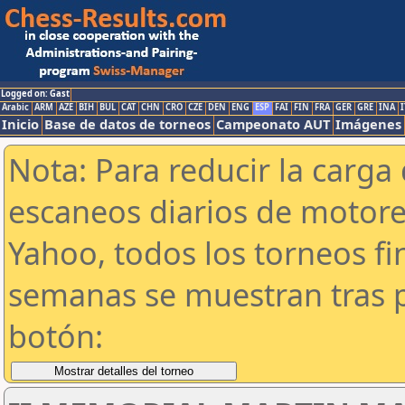
Logged on: Gast
Arabic
ARM
AZE
BIH
BUL
CAT
CHN
CRO
CZE
DEN
ENG
ESP
FAI
FIN
FRA
GER
GRE
INA
I
Inicio
Base de datos de torneos
Campeonato AUT
Imágenes
Nota: Para reducir la carga 
escaneos diarios de motor
Yahoo, todos los torneos f
semanas se muestran tras p
botón: