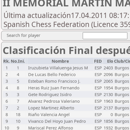
II MEMORIAL MARTIN M
Última actualización17.04.2011 08:17:
Spanish Chess Federation (Licence 35
Search for player
Clasificación Final despu
Rk.
No.Ini.
Nombre
FED
Elo
Club/C
1
1
Iruzubieta Villaluenga Jesus M
ESP
2403
Burgos
2
4
De Lucas Bello Federico
ESP
2096
Burgos
3
5
Esteban Romo Francisco J.
ESP
2065
Burgos
4
8
Heras Ruiz Juan Fernando
ESP
1954
Burgos
5
3
Gete Rodriguez Isidro
ESP
2130
Burgos
6
7
Alvarez Pedrosa Valeriano
ESP
1963
Burgos
7
2
Lopez Martinez Alberto
ESP
2137
Burgos
8
18
Riaño Valencia Angel
ESP
0
Burgos
9
10
Vivanco Del Hoyo Juan Pedro
ESP
1856
Burgos
10
9
Mariscal Perez Alfonso
ESP
1932
Burgos