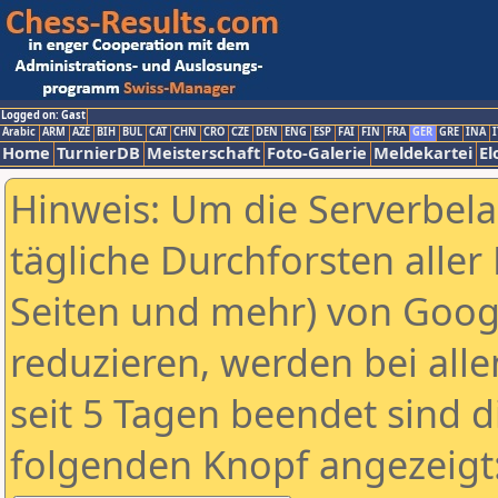
Logged on: Gast
Arabic
ARM
AZE
BIH
BUL
CAT
CHN
CRO
CZE
DEN
ENG
ESP
FAI
FIN
FRA
GER
GRE
INA
I
Home
TurnierDB
Meisterschaft
Foto-Galerie
Meldekartei
El
Hinweis: Um die Serverbel
tägliche Durchforsten aller 
Seiten und mehr) von Goog
reduzieren, werden bei alle
seit 5 Tagen beendet sind d
folgenden Knopf angezeigt