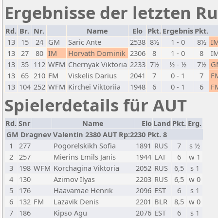
Ergebnisse der letzten R
Rd.
Br.
Nr.
Name
Elo
Pkt.
Ergebnis
Pkt.
13
15
24
GM
Saric Ante
2538
8½
1 - 0
8½
I
13
27
80
IM
Horvath Dominik
2306
8
1 - 0
8
I
13
35
112
WFM
Chernyak Viktoria
2233
7½
½ - ½
7½
G
13
65
210
FM
Viskelis Darius
2041
7
0 - 1
7
F
13
104
252
WFM
Kirchei Viktoriia
1948
6
0 - 1
6
F
Spielerdetails für AUT
Rd.
Snr
Name
Elo
Land
Pkt.
Erg.
GM Dragnev Valentin 2380 AUT Rp:2230 Pkt. 8
1
277
Pogorelskikh Sofia
1891
RUS
7
s ½
2
257
Mierins Emils Janis
1944
LAT
6
w 1
3
198
WFM
Korchagina Viktoria
2052
RUS
6,5
s 1
4
130
Azimov Ilyas
2203
RUS
6,5
w 0
5
176
Haavamae Henrik
2096
EST
6
s 1
6
132
FM
Lazavik Denis
2201
BLR
8,5
w 0
7
186
Kipso Agu
2076
EST
6
s 1