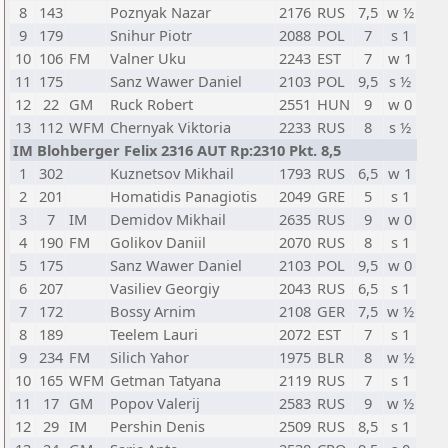
8
143
Poznyak Nazar
2176
RUS
7,5
w ½
9
179
Snihur Piotr
2088
POL
7
s 1
10
106
FM
Valner Uku
2243
EST
7
w 1
11
175
Sanz Wawer Daniel
2103
POL
9,5
s ½
12
22
GM
Ruck Robert
2551
HUN
9
w 0
13
112
WFM
Chernyak Viktoria
2233
RUS
8
s ½
IM Blohberger Felix 2316 AUT Rp:2310 Pkt. 8,5
1
302
Kuznetsov Mikhail
1793
RUS
6,5
w 1
2
201
Homatidis Panagiotis
2049
GRE
5
s 1
3
7
IM
Demidov Mikhail
2635
RUS
9
w 0
4
190
FM
Golikov Daniil
2070
RUS
8
s 1
5
175
Sanz Wawer Daniel
2103
POL
9,5
w 0
6
207
Vasiliev Georgiy
2043
RUS
6,5
s 1
7
172
Bossy Arnim
2108
GER
7,5
w ½
8
189
Teelem Lauri
2072
EST
7
s 1
9
234
FM
Silich Yahor
1975
BLR
8
w ½
10
165
WFM
Getman Tatyana
2119
RUS
7
s 1
11
17
GM
Popov Valerij
2583
RUS
9
w ½
12
29
IM
Pershin Denis
2509
RUS
8,5
s 1