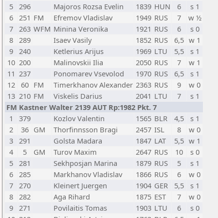
5
296
Majoros Rozsa Evelin
1839
HUN
6
s 1
6
251
FM
Efremov Vladislav
1949
RUS
7
w ½
7
263
WFM
Minina Veronika
1921
RUS
6
s 0
8
289
Isaev Vasily
1852
RUS
6,5
w 1
9
240
Ketlerius Arijus
1969
LTU
5,5
s 1
10
200
Malinovskii Ilia
2050
RUS
7
w 1
11
237
Ponomarev Vsevolod
1970
RUS
6,5
s 1
12
60
FM
Timerkhanov Alexander
2363
RUS
9
w 0
13
210
FM
Viskelis Darius
2041
LTU
7
s 1
FM Kastner Walter 2139 AUT Rp:1982 Pkt. 7
1
379
Kozlov Valentin
1565
BLR
4,5
s 1
2
36
GM
Thorfinnsson Bragi
2457
ISL
8
w 0
3
291
Golsta Madara
1847
LAT
5,5
w 1
4
5
GM
Turov Maxim
2647
RUS
10
s 0
5
281
Sekhposjan Marina
1879
RUS
5
s 1
6
285
Markhanov Vladislav
1866
RUS
6
w 0
7
270
Kleinert Juergen
1904
GER
5,5
s 1
8
282
Aga Rihard
1875
EST
7
w 0
9
271
Povilaitis Tomas
1903
LTU
6
s 0