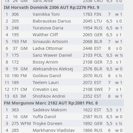
13
24
GM
Saric Ante
2538
CRO
9,5
s 0
IM Horvath Dominik 2306 AUT Rp:2276 Pkt. 9
1
306
Vainikka Toni
1783
FIN
7
w 1
2
205
Babrauskas Darius
2045
LTU
6,5
s 0
3
248
Yurasova Daria
1954
RUS
6,5
w 1
4
195
Walther Cliff
2065
GER
6,5
s 1
5
193
FM
Siniauski Artsiom
2068
BLR
7
w 1
6
37
GM
Ladva Ottomar
2446
EST
8
s 0
7
175
Sanz Wawer Daniel
2103
POL
9,5
w ½
8
172
Bossy Arnim
2108
GER
7,5
s 1
9
19
GM
Aleksandrov Aleksej
2576
BLR
9,5
w 0
10
190
FM
Golikov Daniil
2070
RUS
8
s ½
11
189
Teelem Lauri
2072
EST
7
w 1
12
171
CM
Crevatin Leo
2108
SWE
7
s 1
13
63
IM
Shishkov Andrei
2352
EST
8
w 1
FM Morgunov Marc 2182 AUT Rp:2081 Pkt. 8
1
363
Sadekov Maksim
1622
EST
5,5
s 1
2
16
GM
Yuffa Daniil
2587
RUS
8,5
w 0
3
275
WFM
Troyke Doreen
1892
GER
5,5
s ½
4
285
Markhanov Vladislav
1866
RUS
6
w 0