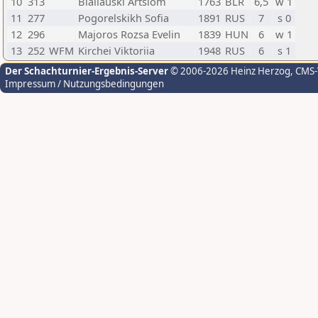
10
313
Bialiauski Artsiom
1763
BLR
6,5
w 1
11
277
Pogorelskikh Sofia
1891
RUS
7
s 0
12
296
Majoros Rozsa Evelin
1839
HUN
6
w 1
13
252
WFM
Kirchei Viktoriia
1948
RUS
6
s 1
Der Schachturnier-Ergebnis-Server
© 2006-2026 Heinz Herzog
, CMS
Impressum / Nutzungsbedingungen