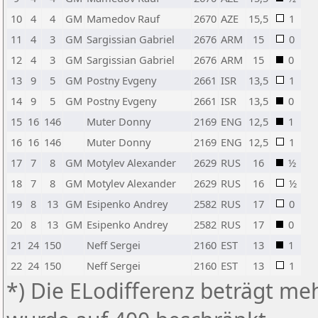
10
4
4
GM
Mamedov Rauf
2670
AZE
15,5
1
11
4
3
GM
Sargissian Gabriel
2676
ARM
15
0
12
4
3
GM
Sargissian Gabriel
2676
ARM
15
0
13
9
5
GM
Postny Evgeny
2661
ISR
13,5
1
14
9
5
GM
Postny Evgeny
2661
ISR
13,5
0
15
16
146
Muter Donny
2169
ENG
12,5
1
16
16
146
Muter Donny
2169
ENG
12,5
1
17
7
8
GM
Motylev Alexander
2629
RUS
16
½
18
7
8
GM
Motylev Alexander
2629
RUS
16
½
19
8
13
GM
Esipenko Andrey
2582
RUS
17
0
20
8
13
GM
Esipenko Andrey
2582
RUS
17
0
21
24
150
Neff Sergei
2160
EST
13
1
22
24
150
Neff Sergei
2160
EST
13
1
*) Die ELodifferenz beträgt meh