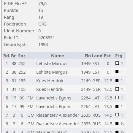
FIDE Elo +/-
79,6
Punkte
15
Rang
19
Föderation
GRE
Ident-Nummer
0
Fide-ID
4208951
Geburtsjahr
1993
Rd.
Br.
Snr
Name
Elo
Land
Pkt.
Erg.
1
38
252
Lehiste Margus
1949
EST
0
1
2
38
252
Lehiste Margus
1949
EST
0
1
3
31
155
Kues Hendrik
2149
GER
12,5
1
4
31
155
Kues Hendrik
2149
GER
12,5
1
5
17
99
FM
Lavendelis Egons
2264
LAT
13,5
1
6
17
99
FM
Lavendelis Egons
2264
LAT
13,5
1
7
3
6
GM
Riazantsev Alexander
2635
RUS
14,5
1
8
3
6
GM
Riazantsev Alexander
2635
RUS
14,5
½
9
4
4
GM
Mamedov Rauf
2670
AZE
15,5
½