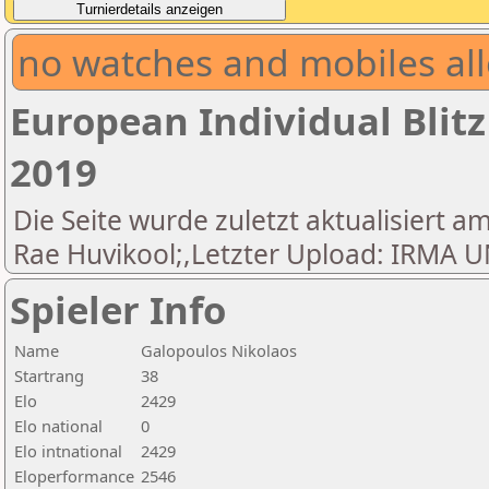
no watches and mobiles all
European Individual Blit
2019
Die Seite wurde zuletzt aktualisiert am
Rae Huvikool;,Letzter Upload: IRM
Spieler Info
Name
Galopoulos Nikolaos
Startrang
38
Elo
2429
Elo national
0
Elo intnational
2429
Eloperformance
2546