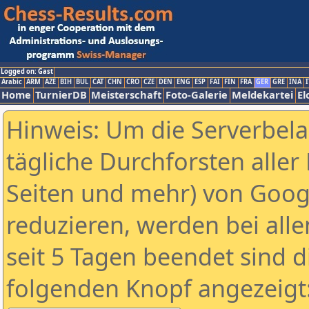
Logged on: Gast
Arabic
ARM
AZE
BIH
BUL
CAT
CHN
CRO
CZE
DEN
ENG
ESP
FAI
FIN
FRA
GER
GRE
INA
I
Home
TurnierDB
Meisterschaft
Foto-Galerie
Meldekartei
El
Hinweis: Um die Serverbel
tägliche Durchforsten aller 
Seiten und mehr) von Goog
reduzieren, werden bei alle
seit 5 Tagen beendet sind d
folgenden Knopf angezeigt