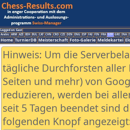
Logged on: Gast
Arabic
ARM
AZE
BIH
BUL
CAT
CHN
CRO
CZE
DEN
ENG
ESP
FAI
FIN
FRA
GER
GRE
INA
I
Home
TurnierDB
Meisterschaft
Foto-Galerie
Meldekartei
El
Hinweis: Um die Serverbel
tägliche Durchforsten aller 
Seiten und mehr) von Goog
reduzieren, werden bei alle
seit 5 Tagen beendet sind d
folgenden Knopf angezeigt