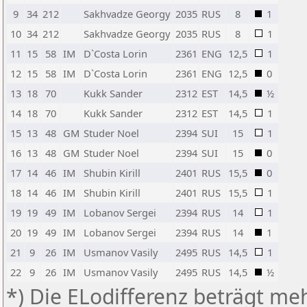
9
34
212
Sakhvadze Georgy
2035
RUS
8
1
10
34
212
Sakhvadze Georgy
2035
RUS
8
1
11
15
58
IM
D`Costa Lorin
2361
ENG
12,5
1
12
15
58
IM
D`Costa Lorin
2361
ENG
12,5
0
13
18
70
Kukk Sander
2312
EST
14,5
½
14
18
70
Kukk Sander
2312
EST
14,5
1
15
13
48
GM
Studer Noel
2394
SUI
15
1
16
13
48
GM
Studer Noel
2394
SUI
15
0
17
14
46
IM
Shubin Kirill
2401
RUS
15,5
0
18
14
46
IM
Shubin Kirill
2401
RUS
15,5
1
19
19
49
IM
Lobanov Sergei
2394
RUS
14
1
20
19
49
IM
Lobanov Sergei
2394
RUS
14
1
21
9
26
IM
Usmanov Vasily
2495
RUS
14,5
1
22
9
26
IM
Usmanov Vasily
2495
RUS
14,5
½
*) Die ELodifferenz beträgt meh