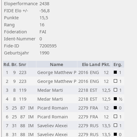
Eloperformance
2438
FIDE Elo +/-
-56,8
Punkte
15,5
Rang
16
Föderation
FAI
Ident-Nummer
0
Fide-ID
7200595
Geburtsjahr
1990
Rd.
Br.
Snr
Name
Elo
Land
Pkt.
Erg.
1
9
223
George Matthew P
2016
ENG
12
1
2
9
223
George Matthew P
2016
ENG
12
1
3
8
119
Medar Marti
2218
EST
12,5
1
4
8
119
Medar Marti
2218
EST
12,5
½
5
25
87
IM
Picard Romain
2279
FRA
12
0
6
25
87
IM
Picard Romain
2279
FRA
12
1
7
31
88
IM
Saveliev Alexei
2279
RUS
13,5
1
8
31
88
IM
Saveliev Alexei
2279
RUS
13,5
0