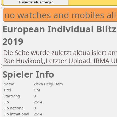
no watches and mobiles all
European Individual Blit
2019
Die Seite wurde zuletzt aktualisiert am
Rae Huvikool;,Letzter Upload: IRM
Spieler Info
Name
Ziska Helgi Dam
Titel
GM
Startrang
9
Elo
2614
Elo national
0
Elo intnational
2614