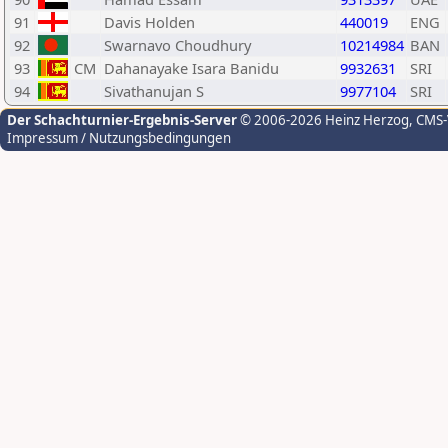
91
Davis Holden
440019
ENG
92
Swarnavo Choudhury
10214984
BAN
93
CM
Dahanayake Isara Banidu
9932631
SRI
94
Sivathanujan S
9977104
SRI
Der Schachturnier-Ergebnis-Server
© 2006-2026 Heinz Herzog
, CMS
Impressum / Nutzungsbedingungen