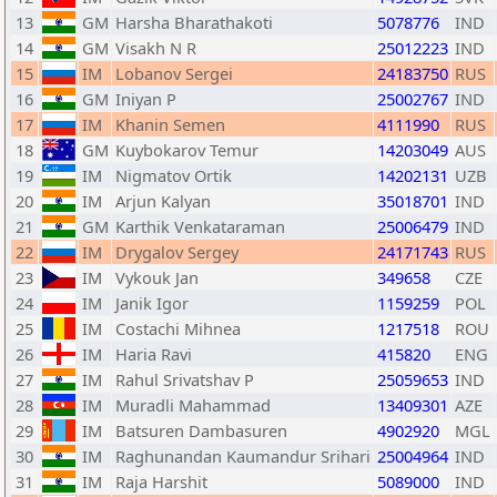
13
GM
Harsha Bharathakoti
5078776
IND
14
GM
Visakh N R
25012223
IND
15
IM
Lobanov Sergei
24183750
RUS
16
GM
Iniyan P
25002767
IND
17
IM
Khanin Semen
4111990
RUS
18
GM
Kuybokarov Temur
14203049
AUS
19
IM
Nigmatov Ortik
14202131
UZB
20
IM
Arjun Kalyan
35018701
IND
21
GM
Karthik Venkataraman
25006479
IND
22
IM
Drygalov Sergey
24171743
RUS
23
IM
Vykouk Jan
349658
CZE
24
IM
Janik Igor
1159259
POL
25
IM
Costachi Mihnea
1217518
ROU
26
IM
Haria Ravi
415820
ENG
27
IM
Rahul Srivatshav P
25059653
IND
28
IM
Muradli Mahammad
13409301
AZE
29
IM
Batsuren Dambasuren
4902920
MGL
30
IM
Raghunandan Kaumandur Srihari
25004964
IND
31
IM
Raja Harshit
5089000
IND