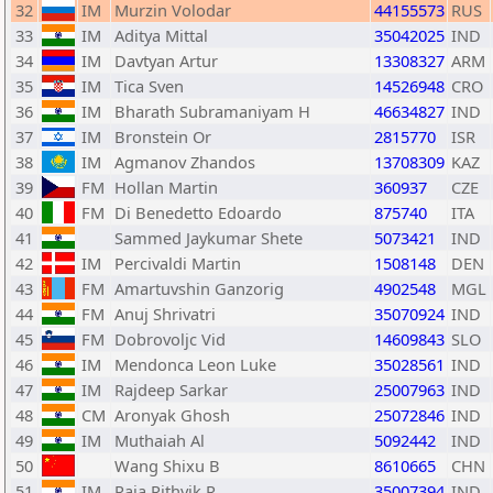
32
IM
Murzin Volodar
44155573
RUS
33
IM
Aditya Mittal
35042025
IND
34
IM
Davtyan Artur
13308327
ARM
35
IM
Tica Sven
14526948
CRO
36
IM
Bharath Subramaniyam H
46634827
IND
37
IM
Bronstein Or
2815770
ISR
38
IM
Agmanov Zhandos
13708309
KAZ
39
FM
Hollan Martin
360937
CZE
40
FM
Di Benedetto Edoardo
875740
ITA
41
Sammed Jaykumar Shete
5073421
IND
42
IM
Percivaldi Martin
1508148
DEN
43
FM
Amartuvshin Ganzorig
4902548
MGL
44
FM
Anuj Shrivatri
35070924
IND
45
FM
Dobrovoljc Vid
14609843
SLO
46
IM
Mendonca Leon Luke
35028561
IND
47
IM
Rajdeep Sarkar
25007963
IND
48
CM
Aronyak Ghosh
25072846
IND
49
IM
Muthaiah Al
5092442
IND
50
Wang Shixu B
8610665
CHN
51
IM
Raja Rithvik R
35007394
IND