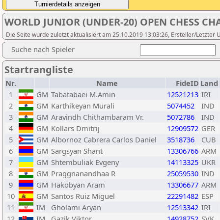
WORLD JUNIOR (UNDER-20) OPEN CHESS CH
Die Seite wurde zuletzt aktualisiert am 25.10.2019 13:03:26, Ersteller/Letzter
Suche nach Spieler
Startrangliste
Nr.
Name
FideID
Land
1
GM
Tabatabaei M.Amin
12521213
IRI
2
GM
Karthikeyan Murali
5074452
IND
3
GM
Aravindh Chithambaram Vr.
5072786
IND
4
GM
Kollars Dmitrij
12909572
GER
5
GM
Albornoz Cabrera Carlos Daniel
3518736
CUB
6
GM
Sargsyan Shant
13306766
ARM
7
GM
Shtembuliak Evgeny
14113325
UKR
8
GM
Praggnanandhaa R
25059530
IND
9
GM
Hakobyan Aram
13306677
ARM
10
GM
Santos Ruiz Miguel
22291482
ESP
11
IM
Gholami Aryan
12513342
IRI
12
IM
Gazik Viktor
14928752
SVK