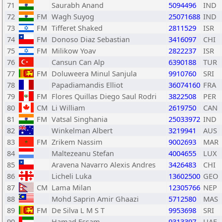
71
Saurabh Anand
5094496
IND
72
FM
Wagh Suyog
25071688
IND
73
FM
Tifferet Shaked
2811529
ISR
74
FM
Donoso Diaz Sebastian
3416097
CHI
75
FM
Milikow Yoav
2822237
ISR
76
Cansun Can Alp
6390188
TUR
77
FM
Doluweera Minul Sanjula
9910760
SRI
78
Papadiamandis Elliot
36074160
FRA
79
FM
Flores Quillas Diego Saul Rodri
3822508
PER
80
CM
Li William
2619750
CAN
81
FM
Vatsal Singhania
25033972
IND
82
Winkelman Albert
3219941
AUS
83
FM
Zrikem Nassim
9002693
MAR
84
Maltezeanu Stefan
4004655
LUX
85
Aravena Navarro Alexis Andres
3426483
CHI
86
Licheli Luka
13602500
GEO
87
CM
Lama Milan
12305766
NEP
88
Mohd Saprin Amir Ghaazi
5712580
MAS
89
FM
De Silva L M S T
9953698
SRI
90
Hamad Essam
9313397
UAE