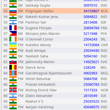
52
IM
Sankalp Gupta
5097010
IND
53
IM
Pogosyan Stefan
34159867
RUS
54
IM
Rakesh Kumar Jena
5084822
IND
55
FM
Parkhov Yair
2813408
ISR
56
FM
Eugene Floryan
20694784
FRA
57
IM
Miciano John Marvin
5211948
PHI
58
FM
O`donnell Conor
2504243
IRL
59
FM
Kukelko Alexey
14153084
UKR
60
FM
Audi Ameya
25034430
IND
61
IM
Neelash Saha
5094160
IND
62
FM
Jablonicky Martin
14925621
SVK
63
FM
Sterck Arno
228249
BEL
64
FM
Garidmagnai Byambasuren
4902963
MGL
65
FM
Nitish Belurkar
5084768
IND
66
Pranav Venkatesh
25060783
IND
67
FM
Risting Eivind Olav
1517333
NOR
68
FM
Zlatin Alexander
2810549
ISR
69
Raahul V S
25035525
IND
70
FM
Aaryan Varshney
45048975
IND