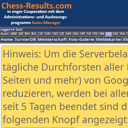
Logged on: Gast
Arabic
ARM
AZE
BIH
BUL
CAT
CHN
CRO
CZE
DEN
ENG
ESP
FAI
FIN
FRA
GER
GRE
INA
I
Home
TurnierDB
Meisterschaft
Foto-Galerie
Meldekartei
El
Hinweis: Um die Serverbel
tägliche Durchforsten aller 
Seiten und mehr) von Goog
reduzieren, werden bei alle
seit 5 Tagen beendet sind d
folgenden Knopf angezeigt