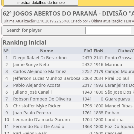
62º JOGOS ABERTOS DO PARANÁ - DIVISÃO "
Última Atualização12.10.2019 22:25:48, Criado por / Última atualização: FEX
Search for player
Ranking inicial
Nº.
Nome
EloI
EloN
Clube/
1
Diego Rafael Di Berardino
2479
2141
Ponta Grossa
2
Jaime Sunye Neto
2432
1916
Maringa
3
Carlos Alejandro Martinez
2252
2179
Campo Mour
4
Jefferson Lucas Munhoz Barbosa
2068
2034
Pirai Do Sul
5
Pablo Alejandro Acosta
2017
1993
Laranjeiras D
6
Juliano José Canalli
1943
1800
São Jose Dos 
7
Robson Pompeo De Oliveira
1941
0
Guarapuava
8
Christoffer Myke Ricken
1796
1800
Manoel Ribas
9
Joao Paulo Pereira
1761
1858
Pinhao
10
Leonardo D’almada Gardim
1704
1800
Londrina
11
Fernando Ruiz De Araújo
1368
1800
Foz Do Iguac
12
Karl Heins Ewald
0
1800
Cascavel