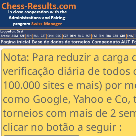
Logged on: Gast
Arabic
ARM
AZE
BIH
BUL
CAT
CHN
CRO
CZE
DEN
ENG
ESP
FAI
FIN
FRA
GER
GRE
INA
I
Pagina inicial
Base de dados de torneios
Campeonato AUT
F
Nota: Para reduzir a carga 
verificação diária de todos 
100.000 sites e mais) por 
como Google, Yahoo e Co, t
torneios com mais de 2 se
clicar no botão a seguir :