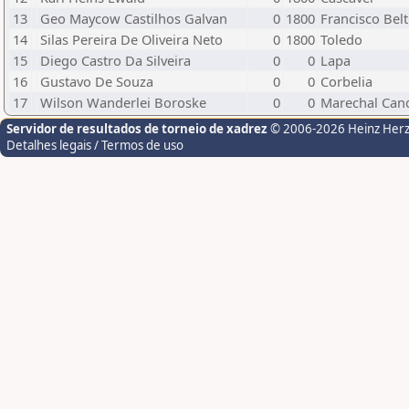
13
Geo Maycow Castilhos Galvan
0
1800
Francisco Bel
14
Silas Pereira De Oliveira Neto
0
1800
Toledo
15
Diego Castro Da Silveira
0
0
Lapa
16
Gustavo De Souza
0
0
Corbelia
17
Wilson Wanderlei Boroske
0
0
Marechal Can
Servidor de resultados de torneio de xadrez
© 2006-2026 Heinz Her
Detalhes legais / Termos de uso