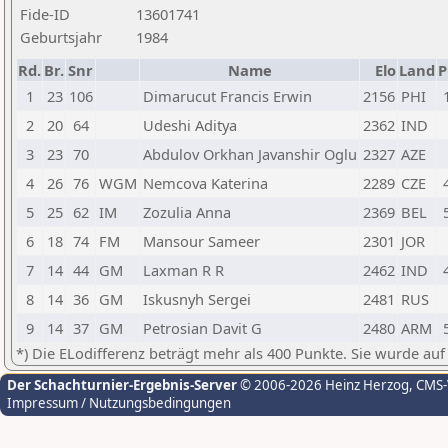
Fide-ID
13601741
Geburtsjahr
1984
Rd.
Br.
Snr
Name
Elo
Land
P
1
23
106
Dimarucut Francis Erwin
2156
PHI
2
20
64
Udeshi Aditya
2362
IND
3
23
70
Abdulov Orkhan Javanshir Oglu
2327
AZE
4
26
76
WGM
Nemcova Katerina
2289
CZE
5
25
62
IM
Zozulia Anna
2369
BEL
6
18
74
FM
Mansour Sameer
2301
JOR
7
14
44
GM
Laxman R R
2462
IND
8
14
36
GM
Iskusnyh Sergei
2481
RUS
9
14
37
GM
Petrosian Davit G
2480
ARM
*) Die ELodifferenz beträgt mehr als 400 Punkte. Sie wurde auf
Der Schachturnier-Ergebnis-Server
© 2006-2026 Heinz Herzog
, CMS
Impressum / Nutzungsbedingungen