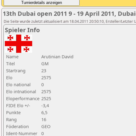
13th Dubai open 2011 9 - 19 April 2011, Duba
Die Seite wurde zuletzt aktualisiert am 18.04.2011 20:50:10, Ersteller/Letzte
Spieler Info
Name
Arutinian David
Titel
GM
Startrang
23
Elo
2575
Elo national
0
Elo intnational
2575
Eloperformance
2525
FIDE Elo +/-
-3,4
Punkte
6,5
Rang
16
Föderation
GEO
Ident-Nummer
0