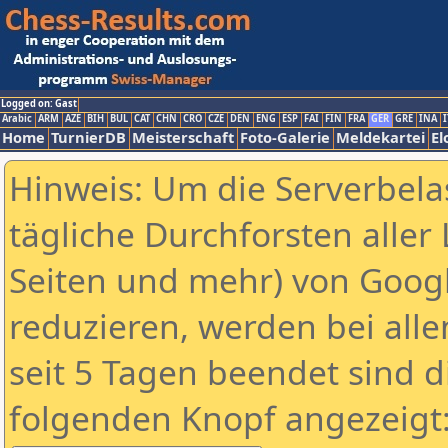
Logged on: Gast
Arabic
ARM
AZE
BIH
BUL
CAT
CHN
CRO
CZE
DEN
ENG
ESP
FAI
FIN
FRA
GER
GRE
INA
I
Home
TurnierDB
Meisterschaft
Foto-Galerie
Meldekartei
El
Hinweis: Um die Serverbela
tägliche Durchforsten aller 
Seiten und mehr) von Goog
reduzieren, werden bei alle
seit 5 Tagen beendet sind d
folgenden Knopf angezeigt