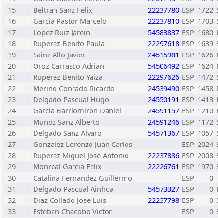
15
Beltran Sanz Felix
22237780
ESP
1722
16
Garcia Pastor Marcelo
22237810
ESP
1703
17
Lopez Ruiz Jarein
54583837
ESP
1680
18
Ruperez Benito Paula
22297618
ESP
1639
19
Sainz Allo Javier
24515981
ESP
1626
20
Oroz Carrasco Adrian
54506492
ESP
1624
21
Ruperez Benito Yaiza
22297626
ESP
1472
22
Merino Conrado Ricardo
24539490
ESP
1458
23
Delgado Pascual Hugo
24550191
ESP
1413
24
Garcia Barriomiron Daniel
24591157
ESP
1210
25
Munoz Sanz Alberto
24591246
ESP
1172
26
Delgado Sanz Alvaro
54571367
ESP
1057
27
Gonzalez Lorenzo Juan Carlos
ESP
2024
28
Ruperez Miguel Jose Antonio
22237836
ESP
2008
29
Monreal Garcia Felix
22226761
ESP
1970
30
Catalina Fernandez Guillermo
ESP
0
31
Delgado Pascual Ainhoa
54573327
ESP
0
32
Diaz Collado Jose Luis
22237798
ESP
0
33
Esteban Chacobo Victor
ESP
0