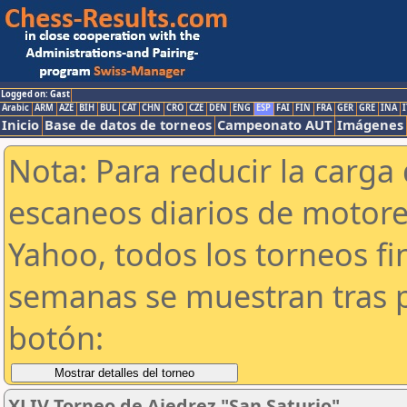
Logged on: Gast
Arabic
ARM
AZE
BIH
BUL
CAT
CHN
CRO
CZE
DEN
ENG
ESP
FAI
FIN
FRA
GER
GRE
INA
I
Inicio
Base de datos de torneos
Campeonato AUT
Imágenes
Nota: Para reducir la carga 
escaneos diarios de motor
Yahoo, todos los torneos f
semanas se muestran tras p
botón:
XLIV Torneo de Ajedrez "San Saturio"