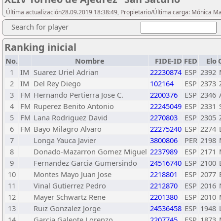
Última actualización28.09.2019 18:38:49, Propietario/Última carga: Mónica Ma
Search for player
Ranking inicial
No.
Nombre
FIDE-ID
FED
Elo
1
IM
Suarez Uriel Adrian
22230874
ESP
2392
2
IM
Del Rey Diego
102164
ESP
2373
3
FM
Hernando Pertierra Jose C.
2200376
ESP
2346
4
FM
Ruperez Benito Antonio
22245049
ESP
2331
5
FM
Lana Rodriguez David
2270803
ESP
2305
6
FM
Bayo Milagro Alvaro
22275240
ESP
2274
7
Longa Yauca Javier
3800806
PER
2198
8
Donado-Mazarron Gomez Miguel
2237989
ESP
2171
9
Fernandez Garcia Gumersindo
24516740
ESP
2100
10
Montes Mayo Juan Jose
2218801
ESP
2077
11
Vinal Gutierrez Pedro
2212870
ESP
2016
12
Mayer Schwartz Rene
2201380
ESP
2010
13
Ruiz Gonzalez Jorge
24536458
ESP
1948
14
Garcia Galeote Lorenzo
2207745
ESP
1873