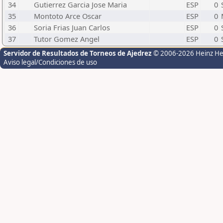
34
Gutierrez Garcia Jose Maria
ESP
0
35
Montoto Arce Oscar
ESP
0
36
Soria Frias Juan Carlos
ESP
0
37
Tutor Gomez Angel
ESP
0
Servidor de Resultados de Torneos de Ajedrez
© 2006-2026 Heinz H
Aviso legal/Condiciones de uso