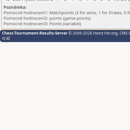
Poznámka:
Pomocné hodnocení1: Matchpoints (3 for wins, 1 for Draws, 0 f
Pomocné hodnocení2: points (game-points)
Pomocné hodnocení3: Points (variabel)
Chess-Tournament-Results-Server
© 2006-2026 Heinz Herzog
, CMS-
tiráž