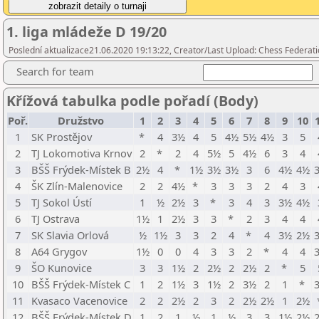
1. liga mládeže D 19/20
Poslední aktualizace21.06.2020 19:13:22, Creator/Last Upload: Chess Federati
Search for team
Křížová tabulka podle pořadí (Body)
Poř.
Družstvo
1
2
3
4
5
6
7
8
9
10
1
SK Prostějov
*
4
3½
4
5
4½
5½
4½
3
5
2
TJ Lokomotiva Krnov
2
*
2
4
5½
5
4½
6
3
4
3
BŠŠ Frýdek-Místek B
2½
4
*
1½
3½
3½
3
6
4½
4½
4
ŠK Zlín-Malenovice
2
2
4½
*
3
3
3
2
4
3
5
TJ Sokol Ústí
1
½
2½
3
*
3
4
3
3½
4½
6
TJ Ostrava
1½
1
2½
3
3
*
2
3
4
4
7
SK Slavia Orlová
½
1½
3
3
2
4
*
4
3½
2½
8
A64 Grygov
1½
0
0
4
3
3
2
*
4
4
9
ŠO Kunovice
3
3
1½
2
2½
2
2½
2
*
5
10
BŠŠ Frýdek-Místek C
1
2
1½
3
1½
2
3½
2
1
*
11
Kvasaco Vacenovice
2
2
2½
2
3
2
2½
2½
1
2½
12
BŠŠ Frýdek-Místek D
1
2
1
½
1
½
3
3
1½
2½