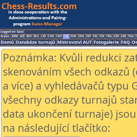
Logged on: Gast
Arabic
ARM
AZE
BIH
BUL
CAT
CHN
CRO
CZE
DEN
ENG
ESP
FAI
FIN
FRA
GER
GRE
INA
I
Domů
Databáze turnajů
Mistrovství AUT
Fotogalerie
FAQ
On
Poznámka: Kvůli redukci za
skenováním všech odkazů (
a více) a vyhledávačů typu 
všechny odkazy turnajů star
data ukončení turnaje) jsou
na následující tlačítko: