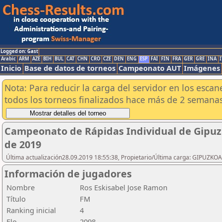
Logged on: Gast
Arabic
ARM
AZE
BIH
BUL
CAT
CHN
CRO
CZE
DEN
ENG
ESP
FAI
FIN
FRA
GER
GRE
INA
I
Inicio
Base de datos de torneos
Campeonato AUT
Imágenes
Nota: Para reducir la carga del servidor en los esc
todos los torneos finalizados hace más de 2 semanas
Campeonato de Rápidas Individual de Gipuz
de 2019
Última actualización28.09.2019 18:55:38, Propietario/Última carga: GIPU
Información de jugadores
Nombre
Ros Eskisabel Jose Ramon
Título
FM
Ranking inicial
4
Elo
2098