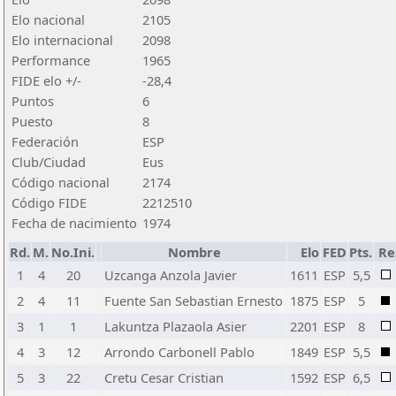
Elo nacional
2105
Elo internacional
2098
Performance
1965
FIDE elo +/-
-28,4
Puntos
6
Puesto
8
Federación
ESP
Club/Ciudad
Eus
Código nacional
2174
Código FIDE
2212510
Fecha de nacimiento
1974
Rd.
M.
No.Ini.
Nombre
Elo
FED
Pts.
Re
1
4
20
Uzcanga Anzola Javier
1611
ESP
5,5
2
4
11
Fuente San Sebastian Ernesto
1875
ESP
5
3
1
1
Lakuntza Plazaola Asier
2201
ESP
8
4
3
12
Arrondo Carbonell Pablo
1849
ESP
5,5
5
3
22
Cretu Cesar Cristian
1592
ESP
6,5