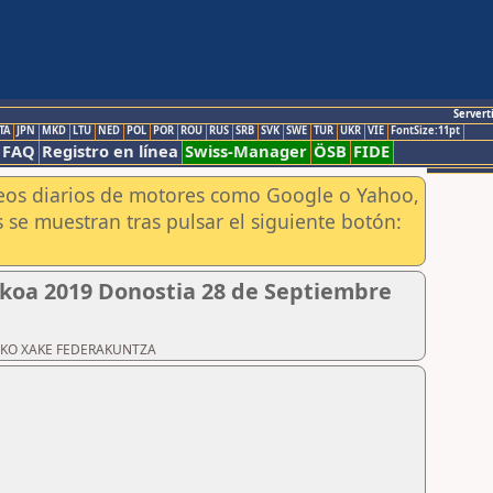
Servert
TA
JPN
MKD
LTU
NED
POL
POR
ROU
RUS
SRB
SVK
SWE
TUR
UKR
VIE
FontSize:11pt
FAQ
Registro en línea
Swiss-Manager
ÖSB
FIDE
aneos diarios de motores como Google o Yahoo,
 se muestran tras pulsar el siguiente botón:
koa 2019 Donostia 28 de Septiembre
ZKOAKO XAKE FEDERAKUNTZA