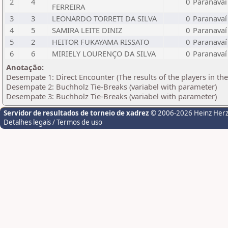
2
4
0
Paranavaí
FERREIRA
3
3
LEONARDO TORRETI DA SILVA
0
Paranavaí
4
5
SAMIRA LEITE DINIZ
0
Paranavaí
5
2
HEITOR FUKAYAMA RISSATO
0
Paranavaí
6
6
MIRIELY LOURENÇO DA SILVA
0
Paranavaí
Anotação:
Desempate 1: Direct Encounter (The results of the players in th
Desempate 2: Buchholz Tie-Breaks (variabel with parameter)
Desempate 3: Buchholz Tie-Breaks (variabel with parameter)
Servidor de resultados de torneio de xadrez
© 2006-2026 Heinz Her
Detalhes legais / Termos de uso