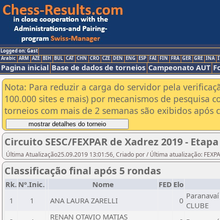
Logged on: Gast
Arabic
ARM
AZE
BIH
BUL
CAT
CHN
CRO
CZE
DEN
ENG
ESP
FAI
FIN
FRA
GER
GRE
INA
I
Pagina inicial
Base de dados de torneios
Campeonato AUT
F
Nota: Para reduzir a carga do servidor pela verificaç
100.000 sites e mais) por mecanismos de pesquisa c
torneios com mais de 2 semanas são exibidos após cl
Circuito SESC/FEXPAR de Xadrez 2019 - Etapa
Última Atualização25.09.2019 13:01:56, Criado por / Última atualização: FEX
Classificação final após 5 rondas
Rk.
Nº.Inic.
Nome
FED
Elo
Paranavaí
1
1
ANA LAURA ZARELLI
0
CLUBE
RENAN OTAVIO MATIAS