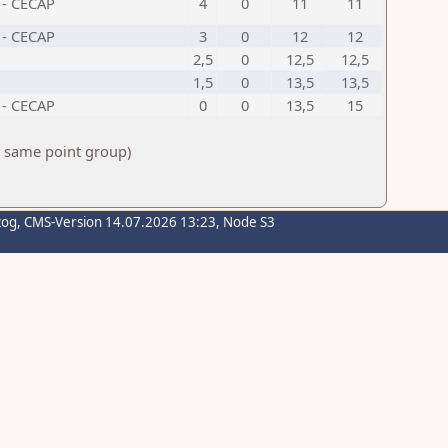
 - CECAP
4
0
11
11
 - CECAP
3
0
12
12
2,5
0
12,5
12,5
1,5
0
13,5
13,5
 - CECAP
0
0
13,5
15
e same point group)
zog
, CMS-Version 14.07.2026 13:23, Node S3