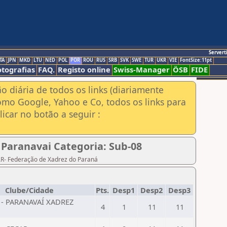
Servert
TA
JPN
MKD
LTU
NED
POL
POR
ROU
RUS
SRB
SVK
SWE
TUR
UKR
VIE
FontSize:11pt
otografias
FAQ.
Registo online
Swiss-Manager
ÖSB
FIDE
ão diária de todos os links (diariamente
omo Google, Yahoo e Co, todos os links para
icar no botão a seguir :
 Paranavai Categoria: Sub-08
PAR- Federação de Xadrez do Paraná
Clube/Cidade
Pts.
Desp1
Desp2
Desp3
 - PARANAVAÍ XADREZ
4
1
11
11