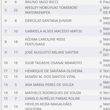
4
6
BRUNO YAGO RICCI
0
Par
WESLEY NOBUYUKI TOMIMORI
Mar
5
22
0
WATERKEMPER
DE 
Man
6
8
DERCILIO SANTANA JUNIOR
0
XAD
Man
7
10
GABRIELA ALVES MACEDO MATOS
0
XAD
KÉDMA CAROLINE RISSI
Man
8
18
0
FERTUNANI
XAD
Par
9
17
JOSÉ AUGUSTO MILANI SANTIM
0
DO 
Man
10
16
IGOR TADASHI OSANAI MIAMOTO
0
XAD
11
13
HENRIQUE DE SANTANA OLIVEIRA
0
Terr
12
15
IASMIN M. DOS SANTOS VITAL
0
Par
Man
13
5
ANA MARIA PERES DE SOUZA
0
XAD
14
19
MATHEUS RODRIGUES DE SOUZA
0
Terr
15
7
DANILO AURÉLIO FARIAS ROLIM
0
Nova
HEVILIN KEZIA MAGALHÃES
Man
16
14
0
SIQUEIRA
XAD