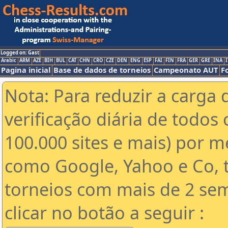
Logged on: Gast
Arabic
ARM
AZE
BIH
BUL
CAT
CHN
CRO
CZE
DEN
ENG
ESP
FAI
FIN
FRA
GER
GRE
INA
I
Pagina inicial
Base de dados de torneios
Campeonato AUT
F
Nota: Para reduzir a carga 
verificação diária de todos 
100.000 sites e mais) por 
como Google, Yahoo e Co, t
torneios com mais de 2 se
clicar no botão a seguir :