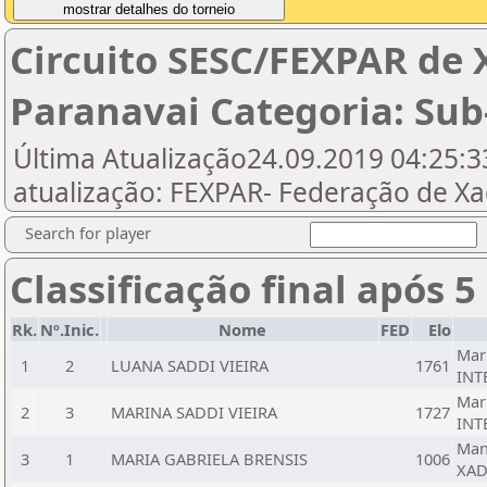
Circuito SESC/FEXPAR de 
Paranavai Categoria: Sub
Última Atualização24.09.2019 04:25:33
atualização: FEXPAR- Federação de X
Search for player
Classificação final após 5
Rk.
Nº.Inic.
Nome
FED
Elo
Mar
1
2
LUANA SADDI VIEIRA
1761
INT
Mar
2
3
MARINA SADDI VIEIRA
1727
INT
Man
3
1
MARIA GABRIELA BRENSIS
1006
XAD