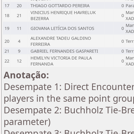
17
20
THIAGO GOTTARDO PEREIRA
0
Par
VINICIUS HENRIQUE HAVRELUK
Man
18
21
0
BEZERRA
XAD
Man
19
11
GIOVANA LETÍCIA DOS SANTOS
0
XAD
ALEXANDRE TADEU GALDINO
20
4
0
Terr
FERREIRA
21
9
GABRIEL FERNANDES GASPARETI
0
Terr
HEMILYN VICTORIA DE PAULA
Man
22
12
0
FERNANDA
XAD
Anotação:
Desempate 1: Direct Encounter 
players in the same point grou
Desempate 2: Buchholz Tie-Bre
parameter)
Desempate 3: Buchholz Tie-Bre