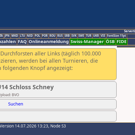
Servert
TA
JPN
MKD
LTU
NED
POL
POR
ROU
RUS
SRB
SVK
SWE
TUR
UKR
VIE
FontSize:11pt
ozahlen
FAQ
Onlineanmeldung
Swiss-Manager
ÖSB
FIDE
urchforsten aller Links (täglich 100.000
ieren, werden bei allen Turnieren, die
ch folgenden Knopf angezeigt:
U14 Schloss Schney
 Upload: BVO
Suchen
-Version 14.07.2026 13:23, Node S3