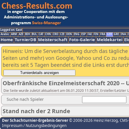
Logged on: Gast
Arabic
ARM
AZE
BIH
BUL
CAT
CHN
CRO
CZE
DEN
ENG
ESP
FAI
FIN
FRA
GER
GRE
INA
I
Home
TurnierDB
Meisterschaft
Foto-Galerie
Meldekartei
El
Hinweis: Um die Serverbelastung durch das tägliche D
Seiten und mehr) von Google, Yahoo und Co zu reduz
bereits seit 5 Tagen beendet sind die Links erst dur
Oberfränkische Einzelmeisterschaft 2020 -- 
Die Seite wurde zuletzt aktualisiert am 06.01.2020 11:30:57, Ersteller/Letzter
Suche nach Spieler
Stand nach der 2 Runde
Der Schachturnier-Ergebnis-Server
© 2006-2026 Heinz Herzog
, CMS
Impressum / Nutzungsbedingungen