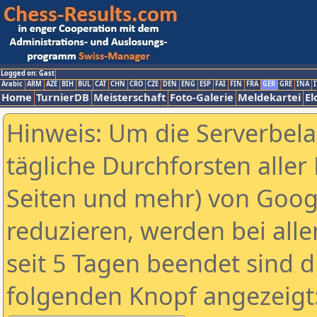
Logged on: Gast
Arabic
ARM
AZE
BIH
BUL
CAT
CHN
CRO
CZE
DEN
ENG
ESP
FAI
FIN
FRA
GER
GRE
INA
I
Home
TurnierDB
Meisterschaft
Foto-Galerie
Meldekartei
El
Hinweis: Um die Serverbel
tägliche Durchforsten aller 
Seiten und mehr) von Goog
reduzieren, werden bei alle
seit 5 Tagen beendet sind d
folgenden Knopf angezeigt