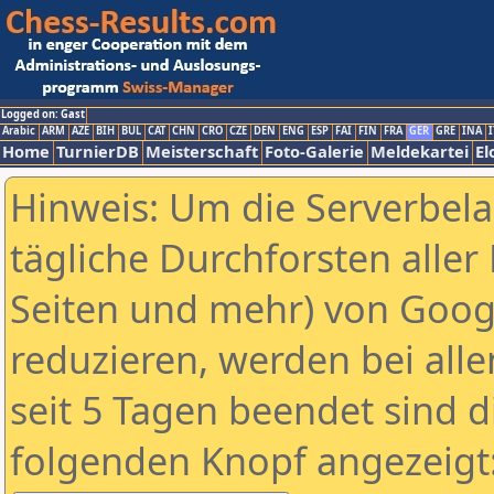
Logged on: Gast
Arabic
ARM
AZE
BIH
BUL
CAT
CHN
CRO
CZE
DEN
ENG
ESP
FAI
FIN
FRA
GER
GRE
INA
I
Home
TurnierDB
Meisterschaft
Foto-Galerie
Meldekartei
El
Hinweis: Um die Serverbel
tägliche Durchforsten aller 
Seiten und mehr) von Goog
reduzieren, werden bei alle
seit 5 Tagen beendet sind d
folgenden Knopf angezeigt