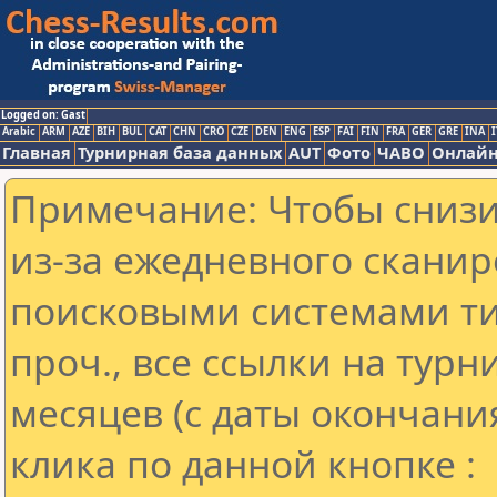
Logged on: Gast
Arabic
ARM
AZE
BIH
BUL
CAT
CHN
CRO
CZE
DEN
ENG
ESP
FAI
FIN
FRA
GER
GRE
INA
I
Главная
Турнирная база данных
AUT
Фото
ЧАВО
Онлайн
Примечание: Чтобы снизит
из-за ежедневного сканир
поисковыми системами ти
проч., все ссылки на тур
месяцев (с даты окончани
клика по данной кнопке :