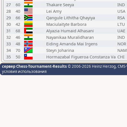
27
60
Thakare Seeya
IND
28
40
Lei Amy
USA
29
66
Qangule Lithitha Qhayiya
RSA
30
42
Maciulaityte Barbora
LTU
31
68
Alyazia Humaid Alhasani
UAE
32
46
Nayanikaa Muralidharan
IND
33
48
Eiding Amanda Mai Irgens
NOR
34
70
Steyn Joharina
NAM
35
50
Hormazabal Figueroa Constanza Va
CHI
сервер Chess-Tournament-Results
© 2006-2026 Heinz Herzog
, CMS-
условия использования