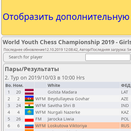
Отобразить дополнительну
World Youth Chess Championship 2019 - Girl
Последнее обновление12.10.2019 12:08:42, Автор/Последняя загрузка: Sw
Search for player
Пары/Результаты
2. Тур on 2019/10/03 в 10:00 Hrs
Bo.
Ном.
White
ФЕД
1
20
Golsta Madara
LAT
2
2
WFM
Beydullayeva Govhar
AZE
3
24
WFM
Savitha Shri B
IND
4
4
WFM
Nurgali Nazerke
KAZ
5
26
FM
Jarocka Liwia
POL
6
6
WFM
Loskutova Viktoriya
RUS