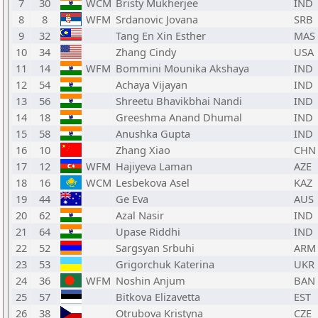
7
30
WCM
Bristy Mukherjee
IND
8
8
WFM
Srdanovic Jovana
SRB
9
32
Tang En Xin Esther
MAS
10
34
Zhang Cindy
USA
11
14
WFM
Bommini Mounika Akshaya
IND
12
54
Achaya Vijayan
IND
13
56
Shreetu Bhavikbhai Nandi
IND
14
18
Greeshma Anand Dhumal
IND
15
58
Anushka Gupta
IND
16
10
Zhang Xiao
CHN
17
12
WFM
Hajiyeva Laman
AZE
18
16
WCM
Lesbekova Asel
KAZ
19
44
Ge Eva
AUS
20
62
Azal Nasir
IND
21
64
Upase Riddhi
IND
22
52
Sargsyan Srbuhi
ARM
23
53
Grigorchuk Katerina
UKR
24
36
WFM
Noshin Anjum
BAN
25
57
Bitkova Elizavetta
EST
26
38
Otrubova Kristyna
CZE