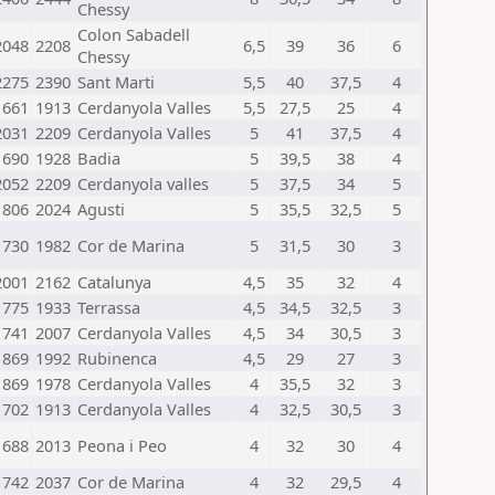
Chessy
Colon Sabadell
2048
2208
6,5
39
36
6
Chessy
2275
2390
Sant Marti
5,5
40
37,5
4
1661
1913
Cerdanyola Valles
5,5
27,5
25
4
2031
2209
Cerdanyola Valles
5
41
37,5
4
1690
1928
Badia
5
39,5
38
4
2052
2209
Cerdanyola valles
5
37,5
34
5
1806
2024
Agusti
5
35,5
32,5
5
1730
1982
Cor de Marina
5
31,5
30
3
2001
2162
Catalunya
4,5
35
32
4
1775
1933
Terrassa
4,5
34,5
32,5
3
1741
2007
Cerdanyola Valles
4,5
34
30,5
3
1869
1992
Rubinenca
4,5
29
27
3
1869
1978
Cerdanyola Valles
4
35,5
32
3
1702
1913
Cerdanyola Valles
4
32,5
30,5
3
1688
2013
Peona i Peo
4
32
30
4
1742
2037
Cor de Marina
4
32
29,5
4