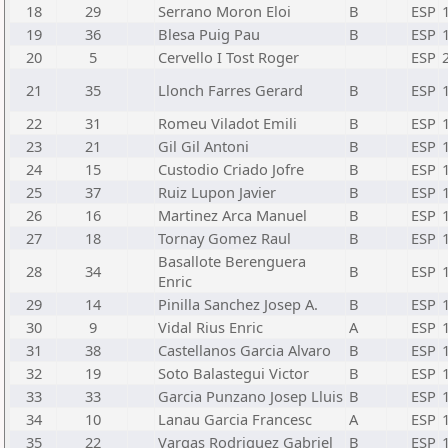
18
29
Serrano Moron Eloi
B
ESP
19
36
Blesa Puig Pau
B
ESP
20
5
Cervello I Tost Roger
ESP
21
35
Llonch Farres Gerard
B
ESP
22
31
Romeu Viladot Emili
B
ESP
23
21
Gil Gil Antoni
B
ESP
24
15
Custodio Criado Jofre
B
ESP
25
37
Ruiz Lupon Javier
B
ESP
26
16
Martinez Arca Manuel
B
ESP
27
18
Tornay Gomez Raul
B
ESP
Basallote Berenguera
28
34
B
ESP
Enric
29
14
Pinilla Sanchez Josep A.
B
ESP
30
9
Vidal Rius Enric
A
ESP
31
38
Castellanos Garcia Alvaro
B
ESP
32
19
Soto Balastegui Victor
B
ESP
33
33
Garcia Punzano Josep Lluis
B
ESP
34
10
Lanau Garcia Francesc
A
ESP
35
22
Vargas Rodriguez Gabriel
B
ESP