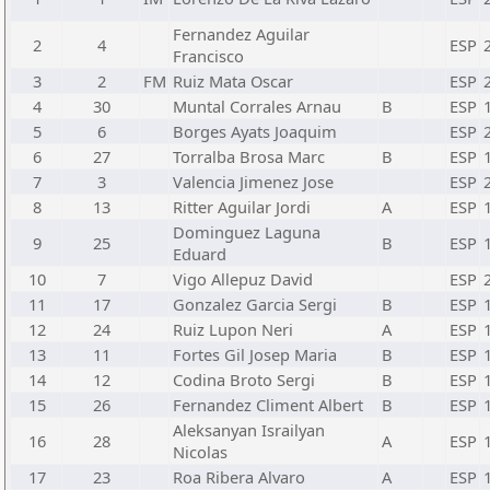
Fernandez Aguilar
2
4
ESP
Francisco
3
2
FM
Ruiz Mata Oscar
ESP
4
30
Muntal Corrales Arnau
B
ESP
5
6
Borges Ayats Joaquim
ESP
6
27
Torralba Brosa Marc
B
ESP
7
3
Valencia Jimenez Jose
ESP
8
13
Ritter Aguilar Jordi
A
ESP
Dominguez Laguna
9
25
B
ESP
Eduard
10
7
Vigo Allepuz David
ESP
11
17
Gonzalez Garcia Sergi
B
ESP
12
24
Ruiz Lupon Neri
A
ESP
13
11
Fortes Gil Josep Maria
B
ESP
14
12
Codina Broto Sergi
B
ESP
15
26
Fernandez Climent Albert
B
ESP
Aleksanyan Israilyan
16
28
A
ESP
Nicolas
17
23
Roa Ribera Alvaro
A
ESP