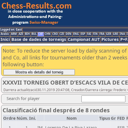
Logged on: Gast
Arabic
ARM
AZE
BIH
BUL
CAT
CHN
CRO
CZE
DEN
ENG
ESP
FAI
FIN
FRA
GER
GRE
INA
I
Inici
Base de dades de torneigs
Campionat AUT
Pictures
P+F
Note: To reduce the server load by daily scanning of 
and Co, all links for tournaments older than 2 weeks 
following button:
XXXVII TORNEIG OBERT D’ESCACS VILA DE C
Darrera actualització30.11.2019 20:47:08, Creador/Darrera càrrega: Frederic 
Search for player
Classificació final després de 8 rondes
Ordre
Núm. Ini.
Nom
Tipus
Gr
FED
1
1
IM
Lorenzo De La Riva Lazaro
ESP