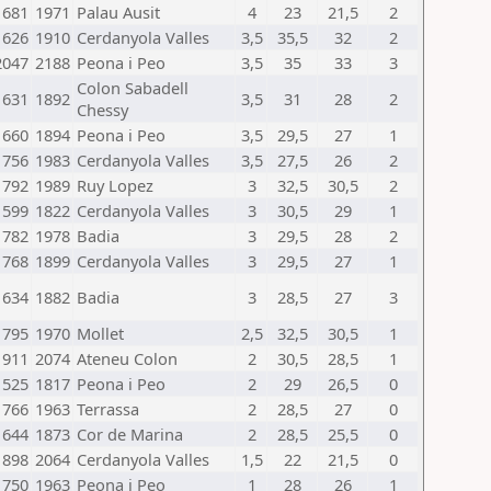
1681
1971
Palau Ausit
4
23
21,5
2
1626
1910
Cerdanyola Valles
3,5
35,5
32
2
2047
2188
Peona i Peo
3,5
35
33
3
Colon Sabadell
1631
1892
3,5
31
28
2
Chessy
1660
1894
Peona i Peo
3,5
29,5
27
1
1756
1983
Cerdanyola Valles
3,5
27,5
26
2
1792
1989
Ruy Lopez
3
32,5
30,5
2
1599
1822
Cerdanyola Valles
3
30,5
29
1
1782
1978
Badia
3
29,5
28
2
1768
1899
Cerdanyola Valles
3
29,5
27
1
1634
1882
Badia
3
28,5
27
3
1795
1970
Mollet
2,5
32,5
30,5
1
1911
2074
Ateneu Colon
2
30,5
28,5
1
1525
1817
Peona i Peo
2
29
26,5
0
1766
1963
Terrassa
2
28,5
27
0
1644
1873
Cor de Marina
2
28,5
25,5
0
1898
2064
Cerdanyola Valles
1,5
22
21,5
0
1750
1963
Peona i Peo
1
28
26
1