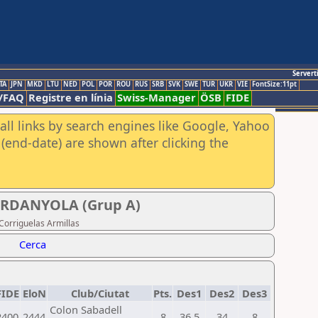
Servert
TA
JPN
MKD
LTU
NED
POL
POR
ROU
RUS
SRB
SVK
SWE
TUR
UKR
VIE
FontSize:11pt
/FAQ
Registre en línia
Swiss-Manager
ÖSB
FIDE
all links by search engines like Google, Yahoo
(end-date) are shown after clicking the
ERDANYOLA (Grup A)
Corriguelas Armillas
Cerca
FIDE
EloN
Club/Ciutat
Pts.
Des1
Des2
Des3
Colon Sabadell
2400
2444
8
36,5
34
8