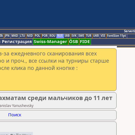
Servert
TA
JPN
MKD
LTU
NED
POL
POR
ROU
RUS
SRB
SVK
SWE
TUR
UKR
VIE
FontSize:11pt
 Регистрация
Swiss-Manager
ÖSB
FIDE
з-за ежедневного сканирования всех
o и проч., все ссылки на турниры старше
сле клика по данной кнопке :
ахматам среди мальчиков до 11 лет
nislav Yanushevsky
Поиск