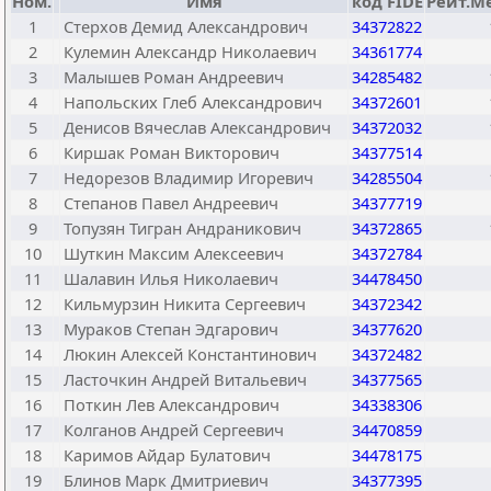
Ном.
Имя
код FIDE
Рейт.М
1
Стерхов Демид Александрович
34372822
2
Кулемин Александр Николаевич
34361774
3
Малышев Роман Андреевич
34285482
4
Напольских Глеб Александрович
34372601
5
Денисов Вячеслав Александрович
34372032
6
Киршак Роман Викторович
34377514
7
Недорезов Владимир Игоревич
34285504
8
Степанов Павел Андреевич
34377719
9
Топузян Тигран Андраникович
34372865
10
Шуткин Максим Алексеевич
34372784
11
Шалавин Илья Николаевич
34478450
12
Кильмурзин Никита Сергеевич
34372342
13
Мураков Степан Эдгарович
34377620
14
Люкин Алексей Константинович
34372482
15
Ласточкин Андрей Витальевич
34377565
16
Поткин Лев Александрович
34338306
17
Колганов Андрей Сергеевич
34470859
18
Каримов Айдар Булатович
34478175
19
Блинов Марк Дмитриевич
34377395