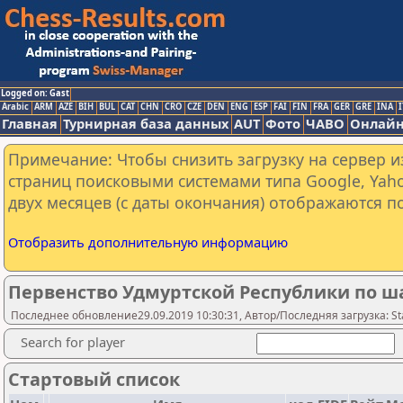
Logged on: Gast
Arabic
ARM
AZE
BIH
BUL
CAT
CHN
CRO
CZE
DEN
ENG
ESP
FAI
FIN
FRA
GER
GRE
INA
I
Главная
Турнирная база данных
AUT
Фото
ЧАВО
Онлайн
Примечание: Чтобы снизить загрузку на сервер и
страниц поисковыми системами типа Google, Yaho
двух месяцев (с даты окончания) отображаются по
Отобразить дополнительную информацию
Первенство Удмуртской Республики по ш
Последнее обновление29.09.2019 10:30:31, Автор/Последняя загрузка: Sta
Search for player
Стартовый список