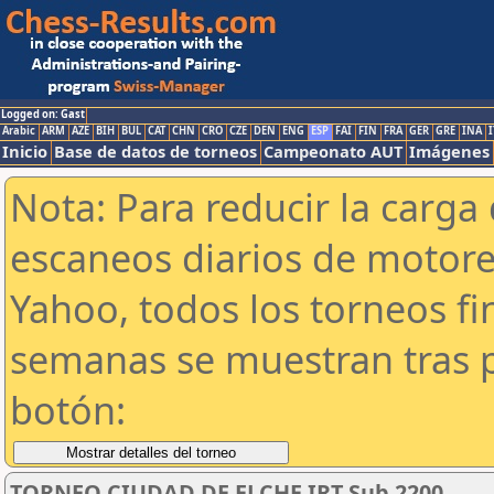
Logged on: Gast
Arabic
ARM
AZE
BIH
BUL
CAT
CHN
CRO
CZE
DEN
ENG
ESP
FAI
FIN
FRA
GER
GRE
INA
I
Inicio
Base de datos de torneos
Campeonato AUT
Imágenes
Nota: Para reducir la carga 
escaneos diarios de motor
Yahoo, todos los torneos f
semanas se muestran tras p
botón:
TORNEO CIUDAD DE ELCHE IRT Sub 2200