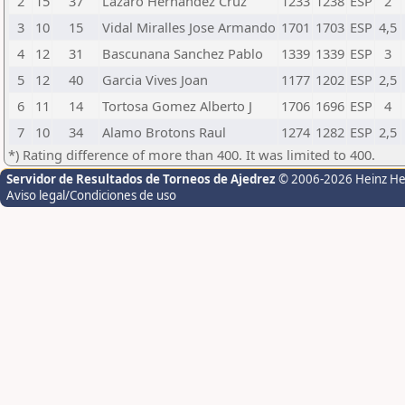
2
15
37
Lazaro Hernandez Cruz
1233
1238
ESP
2
3
10
15
Vidal Miralles Jose Armando
1701
1703
ESP
4,5
4
12
31
Bascunana Sanchez Pablo
1339
1339
ESP
3
5
12
40
Garcia Vives Joan
1177
1202
ESP
2,5
6
11
14
Tortosa Gomez Alberto J
1706
1696
ESP
4
7
10
34
Alamo Brotons Raul
1274
1282
ESP
2,5
*) Rating difference of more than 400. It was limited to 400.
Servidor de Resultados de Torneos de Ajedrez
© 2006-2026 Heinz H
Aviso legal/Condiciones de uso