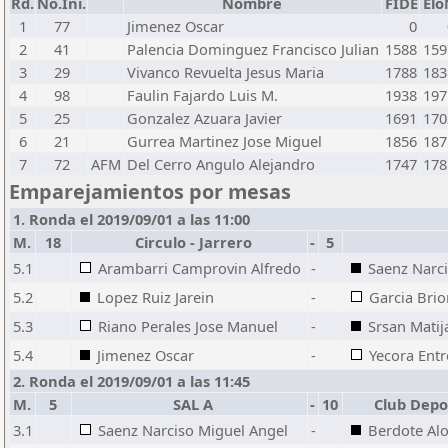
Rd.
No.Ini.
Nombre
FIDE
Elo
1
77
Jimenez Oscar
0
2
41
Palencia Dominguez Francisco Julian
1588
159
3
29
Vivanco Revuelta Jesus Maria
1788
183
4
98
Faulin Fajardo Luis M.
1938
197
5
25
Gonzalez Azuara Javier
1691
170
6
21
Gurrea Martinez Jose Miguel
1856
187
7
72
AFM
Del Cerro Angulo Alejandro
1747
178
Emparejamientos por mesas
1. Ronda el 2019/09/01 a las 11:00
M.
18
Circulo - Jarrero
-
5
5.1
Arambarri Camprovin Alfredo
-
Saenz Narc
5.2
Lopez Ruiz Jarein
-
Garcia Bri
5.3
Riano Perales Jose Manuel
-
Srsan Matij
5.4
Jimenez Oscar
-
Yecora Ent
2. Ronda el 2019/09/01 a las 11:45
M.
5
SAL A
-
10
Club Depor
3.1
Saenz Narciso Miguel Angel
-
Berdote Al