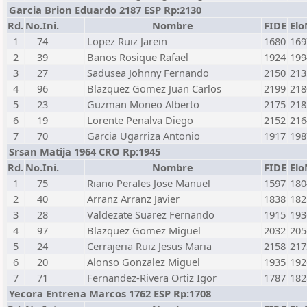
Garcia Brion Eduardo 2187 ESP Rp:2130
Rd.
No.Ini.
Nombre
FIDE
Elo
1
74
Lopez Ruiz Jarein
1680
169
2
39
Banos Rosique Rafael
1924
199
3
27
Sadusea Johnny Fernando
2150
213
4
96
Blazquez Gomez Juan Carlos
2199
218
5
23
Guzman Moneo Alberto
2175
218
6
19
Lorente Penalva Diego
2152
216
7
70
Garcia Ugarriza Antonio
1917
198
Srsan Matija 1964 CRO Rp:1945
Rd.
No.Ini.
Nombre
FIDE
Elo
1
75
Riano Perales Jose Manuel
1597
180
2
40
Arranz Arranz Javier
1838
182
3
28
Valdezate Suarez Fernando
1915
193
4
97
Blazquez Gomez Miguel
2032
205
5
24
Cerrajeria Ruiz Jesus Maria
2158
217
6
20
Alonso Gonzalez Miguel
1935
192
7
71
Fernandez-Rivera Ortiz Igor
1787
182
Yecora Entrena Marcos 1762 ESP Rp:1708