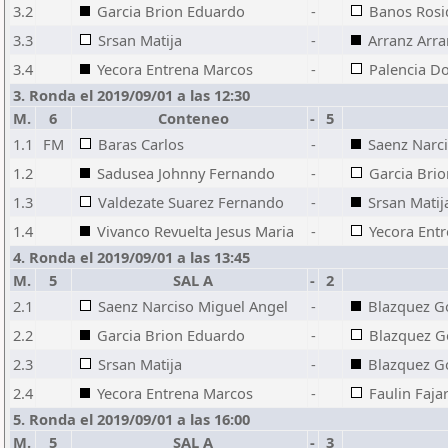
3.2
Garcia Brion Eduardo
-
Banos Rosi
3.3
Srsan Matija
-
Arranz Arra
3.4
Yecora Entrena Marcos
-
Palencia D
3. Ronda el 2019/09/01 a las 12:30
M.
6
Conteneo
-
5
1.1
FM
Baras Carlos
-
Saenz Narc
1.2
Sadusea Johnny Fernando
-
Garcia Bri
1.3
Valdezate Suarez Fernando
-
Srsan Matij
1.4
Vivanco Revuelta Jesus Maria
-
Yecora Ent
4. Ronda el 2019/09/01 a las 13:45
M.
5
SAL A
-
2
2.1
Saenz Narciso Miguel Angel
-
Blazquez G
2.2
Garcia Brion Eduardo
-
Blazquez G
2.3
Srsan Matija
-
Blazquez G
2.4
Yecora Entrena Marcos
-
Faulin Faja
5. Ronda el 2019/09/01 a las 16:00
M.
5
SAL A
-
3