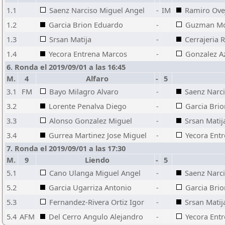
1.1
Saenz Narciso Miguel Angel
-
IM
Ramiro Ovej
1.2
Garcia Brion Eduardo
-
Guzman Mo
1.3
Srsan Matija
-
Cerrajeria 
1.4
Yecora Entrena Marcos
-
Gonzalez Az
6. Ronda el 2019/09/01 a las 16:45
M.
4
Alfaro
-
5
3.1
FM
Bayo Milagro Alvaro
-
Saenz Narc
3.2
Lorente Penalva Diego
-
Garcia Bri
3.3
Alonso Gonzalez Miguel
-
Srsan Matij
3.4
Gurrea Martinez Jose Miguel
-
Yecora Ent
7. Ronda el 2019/09/01 a las 17:30
M.
9
Liendo
-
5
5.1
Cano Ulanga Miguel Angel
-
Saenz Narc
5.2
Garcia Ugarriza Antonio
-
Garcia Bri
5.3
Fernandez-Rivera Ortiz Igor
-
Srsan Matij
5.4
AFM
Del Cerro Angulo Alejandro
-
Yecora Ent