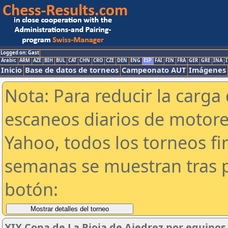
Logged on: Gast
Arabic
ARM
AZE
BIH
BUL
CAT
CHN
CRO
CZE
DEN
ENG
ESP
FAI
FIN
FRA
GER
GRE
INA
I
Inicio
Base de datos de torneos
Campeonato AUT
Imágenes
Nota: Para reducir la carga 
escaneos diarios de motor
Yahoo, todos los torneos f
semanas se muestran tras p
botón:
XIX Copa de La Rioja de Ajedrez por equipos