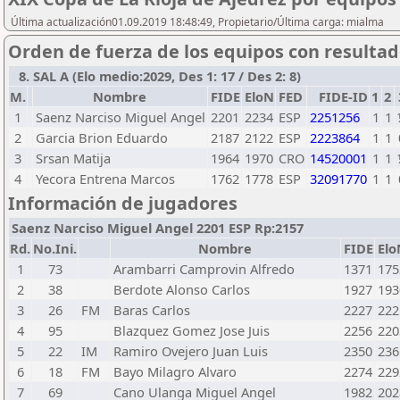
Última actualización01.09.2019 18:48:49, Propietario/Última carga: mialma
Orden de fuerza de los equipos con resulta
8. SAL A (Elo medio:2029, Des 1: 17 / Des 2: 8)
M.
Nombre
FIDE
EloN
FED
FIDE-ID
1
2
1
Saenz Narciso Miguel Angel
2201
2234
ESP
2251256
1
1
2
Garcia Brion Eduardo
2187
2122
ESP
2223864
1
1
3
Srsan Matija
1964
1970
CRO
14520001
1
1
4
Yecora Entrena Marcos
1762
1778
ESP
32091770
1
1
Información de jugadores
Saenz Narciso Miguel Angel 2201 ESP Rp:2157
Rd.
No.Ini.
Nombre
FIDE
Elo
1
73
Arambarri Camprovin Alfredo
1371
175
2
38
Berdote Alonso Carlos
1927
193
3
26
FM
Baras Carlos
2227
222
4
95
Blazquez Gomez Jose Juis
2256
220
5
22
IM
Ramiro Ovejero Juan Luis
2350
236
6
18
FM
Bayo Milagro Alvaro
2274
229
7
69
Cano Ulanga Miguel Angel
1982
202