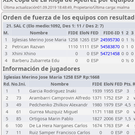
Última actualización01.09.2019 18:48:49, Propietario/Última carga: mialma
Orden de fuerza de los equipos con resulta
21. SAL C (Elo medio:1092, Des 1: 11 / Des 2: 7)
M.
Nombre
FIDE
EloN
FED
FIDE-ID
1
2
3
1
Iglesias Merino Jose Maria
1258
1265
ESP
24595730
0
1
½
2
Petrican Razvan
1110
1111
ESP
54583870
0
1
0
3
Xhini Xhino
0
0
ESP
54721458
0
0
0
4
Barberu Zubarreta Edu
0
0
ESP
0
½
0
Información de jugadores
Iglesias Merino Jose Maria 1258 ESP Rp:1668
Rd.
No.Ini.
Nombre
FIDE
EloN
FED
Pts.
R
1
1
Garcia Rodriguez Inaki
1939
1955
ESP
3
2
73
Arambarri Camprovin Alfredo
1371
1752
ESP
2
3
49
Pedchenko Zhilkov Alexandr
1980
1979
ESP
4,5
4
61
Gurrea Muzquiz Miguel
1171
1188
ESP
0
5
85
Ortigosa Marin Pablo
1827
2006
ESP
1,5
6
100
De La Hera Narganes Carlos
1674
1763
ESP
4
7
11
Ruiz Samper Francisco Carlos
0
0
ESP
0