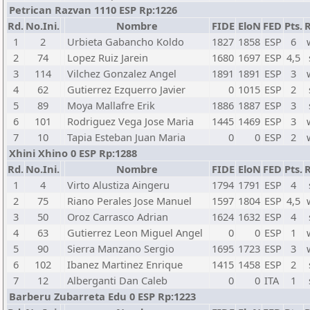
Petrican Razvan 1110 ESP Rp:1226
Rd.
No.Ini.
Nombre
FIDE
EloN
FED
Pts.
R
1
2
Urbieta Gabancho Koldo
1827
1858
ESP
6
2
74
Lopez Ruiz Jarein
1680
1697
ESP
4,5
3
114
Vilchez Gonzalez Angel
1891
1891
ESP
3
4
62
Gutierrez Ezquerro Javier
0
1015
ESP
2
5
89
Moya Mallafre Erik
1886
1887
ESP
3
6
101
Rodriguez Vega Jose Maria
1445
1469
ESP
3
7
10
Tapia Esteban Juan Maria
0
0
ESP
2
Xhini Xhino 0 ESP Rp:1288
Rd.
No.Ini.
Nombre
FIDE
EloN
FED
Pts.
R
1
4
Virto Alustiza Aingeru
1794
1791
ESP
4
2
75
Riano Perales Jose Manuel
1597
1804
ESP
4,5
3
50
Oroz Carrasco Adrian
1624
1632
ESP
4
4
63
Gutierrez Leon Miguel Angel
0
0
ESP
1
5
90
Sierra Manzano Sergio
1695
1723
ESP
3
6
102
Ibanez Martinez Enrique
1415
1458
ESP
2
7
12
Alberganti Dan Caleb
0
0
ITA
1
Barberu Zubarreta Edu 0 ESP Rp:1223