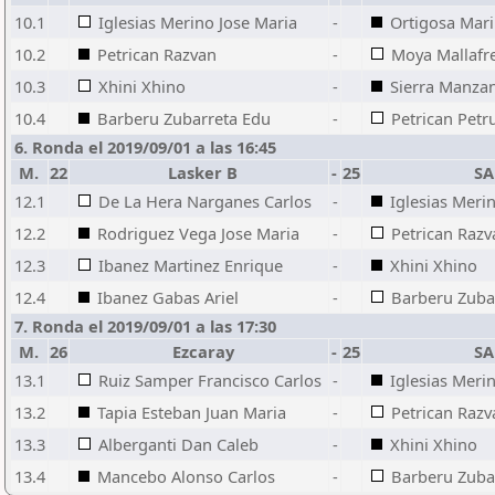
10.1
Iglesias Merino Jose Maria
-
Ortigosa Mari
10.2
Petrican Razvan
-
Moya Mallafre
10.3
Xhini Xhino
-
Sierra Manza
10.4
Barberu Zubarreta Edu
-
Petrican Pet
6. Ronda el 2019/09/01 a las 16:45
M.
22
Lasker B
-
25
SA
12.1
De La Hera Narganes Carlos
-
Iglesias Meri
12.2
Rodriguez Vega Jose Maria
-
Petrican Razv
12.3
Ibanez Martinez Enrique
-
Xhini Xhino
12.4
Ibanez Gabas Ariel
-
Barberu Zuba
7. Ronda el 2019/09/01 a las 17:30
M.
26
Ezcaray
-
25
SA
13.1
Ruiz Samper Francisco Carlos
-
Iglesias Meri
13.2
Tapia Esteban Juan Maria
-
Petrican Razv
13.3
Alberganti Dan Caleb
-
Xhini Xhino
13.4
Mancebo Alonso Carlos
-
Barberu Zuba