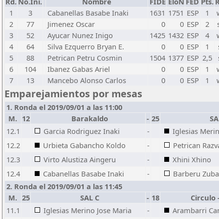
Rd.
No.Ini.
Nombre
FIDE
EloN
FED
Pts.
R
1
3
Cabanellas Basabe Inaki
1631
1751
ESP
1
2
77
Jimenez Oscar
0
0
ESP
2
3
52
Ayucar Nunez Inigo
1425
1432
ESP
4
4
64
Silva Ezquerro Bryan E.
0
0
ESP
1
5
88
Petrican Petru Cosmin
1504
1377
ESP
2,5
6
104
Ibanez Gabas Ariel
0
0
ESP
1
7
13
Mancebo Alonso Carlos
0
0
ESP
1
Emparejamientos por mesas
1. Ronda el 2019/09/01 a las 11:00
M.
12
Barakaldo
-
25
SA
12.1
Garcia Rodriguez Inaki
-
Iglesias Meri
12.2
Urbieta Gabancho Koldo
-
Petrican Razv
12.3
Virto Alustiza Aingeru
-
Xhini Xhino
12.4
Cabanellas Basabe Inaki
-
Barberu Zuba
2. Ronda el 2019/09/01 a las 11:45
M.
25
SAL C
-
18
Circulo 
11.1
Iglesias Merino Jose Maria
-
Arambarri Ca