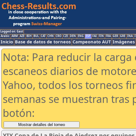
Logged on: Gast
Arabic
ARM
AZE
BIH
BUL
CAT
CHN
CRO
CZE
DEN
ENG
ESP
FAI
FIN
FRA
GER
GRE
INA
I
Inicio
Base de datos de torneos
Campeonato AUT
Imágenes
Nota: Para reducir la carga 
escaneos diarios de motor
Yahoo, todos los torneos f
semanas se muestran tras p
botón:
XIX Copa de La Rioja de Ajedrez por equipos