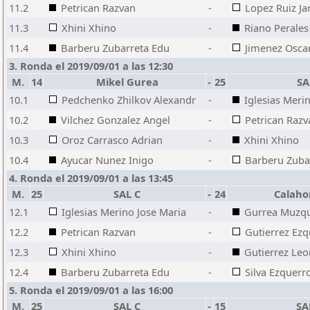
11.2
Petrican Razvan
-
Lopez Ruiz Ja
11.3
Xhini Xhino
-
Riano Perales
11.4
Barberu Zubarreta Edu
-
Jimenez Osca
3. Ronda el 2019/09/01 a las 12:30
M.
14
Mikel Gurea
-
25
SA
10.1
Pedchenko Zhilkov Alexandr
-
Iglesias Meri
10.2
Vilchez Gonzalez Angel
-
Petrican Razv
10.3
Oroz Carrasco Adrian
-
Xhini Xhino
10.4
Ayucar Nunez Inigo
-
Barberu Zuba
4. Ronda el 2019/09/01 a las 13:45
M.
25
SAL C
-
24
Calaho
12.1
Iglesias Merino Jose Maria
-
Gurrea Muzqu
12.2
Petrican Razvan
-
Gutierrez Ezq
12.3
Xhini Xhino
-
Gutierrez Leo
12.4
Barberu Zubarreta Edu
-
Silva Ezquerr
5. Ronda el 2019/09/01 a las 16:00
M.
25
SAL C
-
15
SA