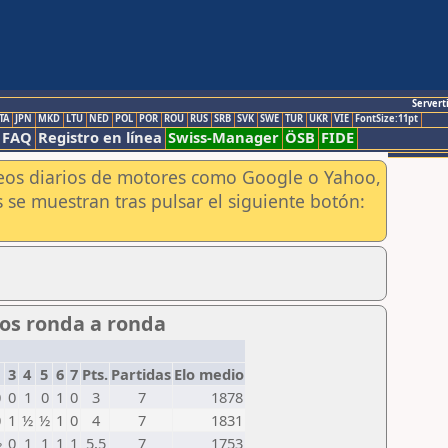
Servert
TA
JPN
MKD
LTU
NED
POL
POR
ROU
RUS
SRB
SVK
SWE
TUR
UKR
VIE
FontSize:11pt
FAQ
Registro en línea
Swiss-Manager
ÖSB
FIDE
aneos diarios de motores como Google o Yahoo,
 se muestran tras pulsar el siguiente botón:
dos ronda a ronda
3
4
5
6
7
Pts.
Partidas
Elo medio
0
0
1
0
1
0
3
7
1878
0
1
½
½
1
0
4
7
1831
½
0
1
1
1
1
5,5
7
1753