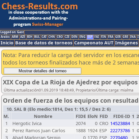
Logged on: Gast
Arabic
ARM
AZE
BIH
BUL
CAT
CHN
CRO
CZE
DEN
ENG
ESP
FAI
FIN
FRA
GER
GRE
INA
I
Inicio
Base de datos de torneos
Campeonato AUT
Imágenes
Nota: Para reducir la carga del servidor en los esc
todos los torneos finalizados hace más de 2 semanas
XIX Copa de La Rioja de Ajedrez por equipos
Última actualización01.09.2019 18:48:49, Propietario/Última carga: mialma
Orden de fuerza de los equipos con resulta
10. SAL B (Elo medio:1814, Des 1: 15,5 / Des 2: 6)
M.
Nombre
FIDE
EloN
FED
FIDE-ID
1
2
1
Hergotic Ivica
2074
0
CRO
14523884
1
2
Perez Ramos Juan Carlos
1888
1924
ESP
22273786
1
3
Abad Madorran Sergio
0
1770
ESP
2270480
1