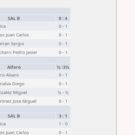
SAL B
0 : 4
ica
0 - 1
s Juan Carlos
0 - 1
rran Sergio
0 - 1
charri Pedro Javier
0 - 1
Alfaro
½ :3½
ro Alvaro
0 - 1
nalva Diego
0 - 1
zalez Miguel
½ - ½
tinez Jose Miguel
0 - 1
SAL B
3 : 1
ica
1 - 0
s Juan Carlos
0 - 1