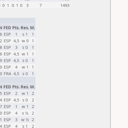
0
0
1
0
1
0
3
7
1493
N
FED
Pts.
Res.
M.
6
ESP
1
s 1
1
2
ESP
4,5
w 0
1
8
ESP
3
s 0
1
6
ESP
4,5
w 1
1
9
ESP
4,5
s 0
1
0
ESP
4
w 1
1
0
FRA
4,5
s 0
1
N
FED
Pts.
Res.
M.
5
ESP
2
w 1
2
4
ESP
4,5
s 0
2
7
ESP
1
w 1
2
0
ESP
4
s ½
2
1
ESP
3
w ½
2
4
ESP
4
s 1
2