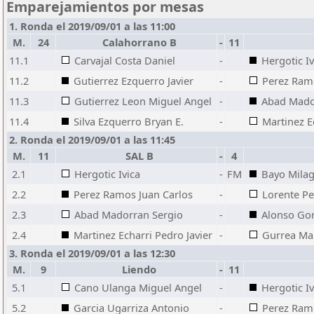
Emparejamientos por mesas
1. Ronda el 2019/09/01 a las 11:00
M.
24
Calahorrano B
-
11
11.1
Carvajal Costa Daniel
-
Hergotic Iv
11.2
Gutierrez Ezquerro Javier
-
Perez Ramo
11.3
Gutierrez Leon Miguel Angel
-
Abad Mado
11.4
Silva Ezquerro Bryan E.
-
Martinez E
2. Ronda el 2019/09/01 a las 11:45
M.
11
SAL B
-
4
2.1
Hergotic Ivica
-
FM
Bayo Milag
2.2
Perez Ramos Juan Carlos
-
Lorente Pe
2.3
Abad Madorran Sergio
-
Alonso Gon
2.4
Martinez Echarri Pedro Javier
-
Gurrea Mar
3. Ronda el 2019/09/01 a las 12:30
M.
9
Liendo
-
11
5.1
Cano Ulanga Miguel Angel
-
Hergotic Iv
5.2
Garcia Ugarriza Antonio
-
Perez Ramo