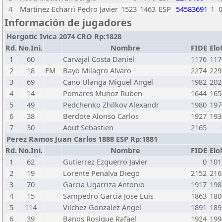
4
Martinez Echarri Pedro Javier
1523
1463
ESP
54583691
1
Información de jugadores
Hergotic Ivica 2074 CRO Rp:1828
Rd.
No.Ini.
Nombre
FIDE
Elo
1
60
Carvajal Costa Daniel
1176
117
2
18
FM
Bayo Milagro Alvaro
2274
229
3
69
Cano Ulanga Miguel Angel
1982
202
4
14
Pomares Munoz Ruben
1644
165
5
49
Pedchenko Zhilkov Alexandr
1980
197
6
38
Berdote Alonso Carlos
1927
193
7
30
Aout Sebastien
2165
Perez Ramos Juan Carlos 1888 ESP Rp:1881
Rd.
No.Ini.
Nombre
FIDE
Elo
1
62
Gutierrez Ezquerro Javier
0
101
2
19
Lorente Penalva Diego
2152
216
3
70
Garcia Ugarriza Antonio
1917
198
4
15
Sampedro Garcia Jose Luis
1863
180
5
114
Vilchez Gonzalez Angel
1891
189
6
39
Banos Rosique Rafael
1924
199