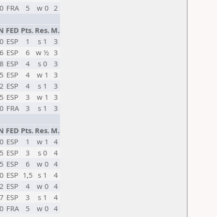
0
FRA
5
w 0
2
N
FED
Pts.
Res.
M.
0
ESP
1
s 1
3
6
ESP
6
w ½
3
8
ESP
4
s 0
3
5
ESP
4
w 1
3
2
ESP
4
s 1
3
5
ESP
3
w 1
3
0
FRA
3
s 1
3
N
FED
Pts.
Res.
M.
0
ESP
1
w 1
4
5
ESP
3
s 0
4
5
ESP
6
w 0
4
0
ESP
1,5
s 1
4
2
ESP
4
w 0
4
7
ESP
3
s 1
4
0
FRA
5
w 0
4