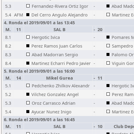
5.3
Fernandez-Rivera Ortiz Igor
-
Abad Mado
5.4
AFM
Del Cerro Angulo Alejandro
-
Martinez E
4. Ronda el 2019/09/01 a las 13:45
M.
11
SAL B
-
20
8.1
Hergotic Ivica
-
Pomares 
8.2
Perez Ramos Juan Carlos
-
Sampedro G
8.3
Abad Madorran Sergio
-
Palomo Ort
8.4
Martinez Echarri Pedro Javier
-
Viguin Gon
5. Ronda el 2019/09/01 a las 16:00
M.
14
Mikel Gurea
-
11
5.1
Pedchenko Zhilkov Alexandr
-
Hergotic Iv
5.2
Vilchez Gonzalez Angel
-
Perez Ramo
5.3
Oroz Carrasco Adrian
-
Abad Mado
5.4
Ayucar Nunez Inigo
-
Martinez E
6. Ronda el 2019/09/01 a las 16:45
M.
11
SAL B
-
10
Club Depor