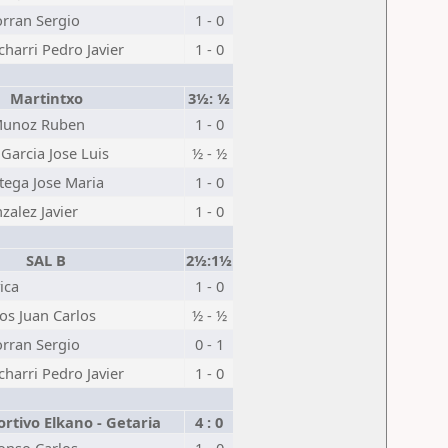
rran Sergio
1 - 0
charri Pedro Javier
1 - 0
Martintxo
3½: ½
Munoz Ruben
1 - 0
arcia Jose Luis
½ - ½
ega Jose Maria
1 - 0
zalez Javier
1 - 0
SAL B
2½:1½
ica
1 - 0
s Juan Carlos
½ - ½
rran Sergio
0 - 1
charri Pedro Javier
1 - 0
tivo Elkano - Getaria
4 : 0