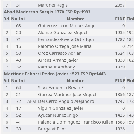
7
31
Martinet Regis
2057
Abad Madorran Sergio 1770 ESP Rp:1983
Rd.
No.Ini.
Nombre
FIDE
Elo
1
63
Gutierrez Leon Miguel Angel
0
2
20
Alonso Gonzalez Miguel
1935
192
3
71
Fernandez-Rivera Ortiz Igor
1787
182
4
16
Palomo Ortega Jose Maria
0
214
5
50
Oroz Carrasco Adrian
1624
163
6
40
Arranz Arranz Javier
1838
182
7
32
Rambaut Anthony
1939
Martinez Echarri Pedro Javier 1523 ESP Rp:1443
Rd.
No.Ini.
Nombre
FIDE
Elo
1
64
Silva Ezquerro Bryan E.
0
2
21
Gurrea Martinez Jose Miguel
1856
187
3
72
AFM
Del Cerro Angulo Alejandro
1747
178
4
17
Viguin Gonzalez Javier
0
5
52
Ayucar Nunez Inigo
1425
143
6
41
Palencia Dominguez Francisco Julian
1588
159
7
33
Burgalat Eliot
1836