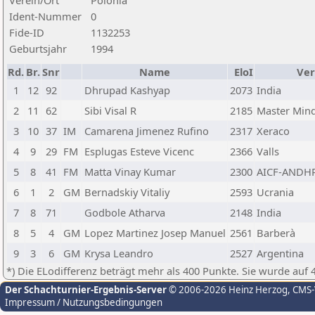
Verein/Ort
Polonia
Ident-Nummer
0
Fide-ID
1132253
Geburtsjahr
1994
Rd.
Br.
Snr
Name
EloI
Ver
1
12
92
Dhrupad Kashyap
2073
India
2
11
62
Sibi Visal R
2185
Master Min
3
10
37
IM
Camarena Jimenez Rufino
2317
Xeraco
4
9
29
FM
Esplugas Esteve Vicenc
2366
Valls
5
8
41
FM
Matta Vinay Kumar
2300
AICF-ANDH
6
1
2
GM
Bernadskiy Vitaliy
2593
Ucrania
7
8
71
Godbole Atharva
2148
India
8
5
4
GM
Lopez Martinez Josep Manuel
2561
Barberà
9
3
6
GM
Krysa Leandro
2527
Argentina
*) Die ELodifferenz beträgt mehr als 400 Punkte. Sie wurde auf 
Der Schachturnier-Ergebnis-Server
© 2006-2026 Heinz Herzog
, CMS
Impressum / Nutzungsbedingungen