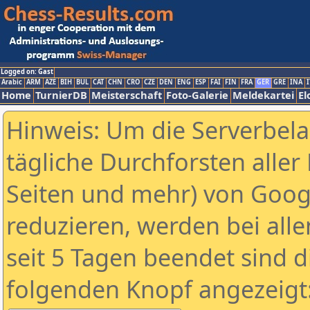
Logged on: Gast
Arabic
ARM
AZE
BIH
BUL
CAT
CHN
CRO
CZE
DEN
ENG
ESP
FAI
FIN
FRA
GER
GRE
INA
I
Home
TurnierDB
Meisterschaft
Foto-Galerie
Meldekartei
El
Hinweis: Um die Serverbel
tägliche Durchforsten aller 
Seiten und mehr) von Goog
reduzieren, werden bei alle
seit 5 Tagen beendet sind d
folgenden Knopf angezeigt