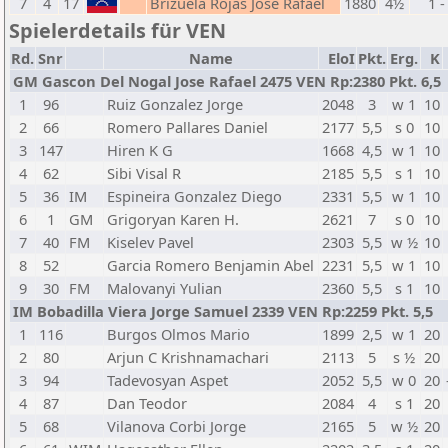
7
4
17
Brizuela Rojas Jose Rafael
1880
4½
1 -
Spielerdetails für VEN
Rd.
Snr
Name
EloI
Pkt.
Erg.
K
GM Gascon Del Nogal Jose Rafael 2475 VEN Rp:2380 Pkt. 6,5
1
96
Ruiz Gonzalez Jorge
2048
3
w 1
10
2
66
Romero Pallares Daniel
2177
5,5
s 0
10
3
147
Hiren K G
1668
4,5
w 1
10
4
62
Sibi Visal R
2185
5,5
s 1
10
5
36
IM
Espineira Gonzalez Diego
2331
5,5
w 1
10
6
1
GM
Grigoryan Karen H.
2621
7
s 0
10
7
40
FM
Kiselev Pavel
2303
5,5
w ½
10
8
52
Garcia Romero Benjamin Abel
2231
5,5
w 1
10
9
30
FM
Malovanyi Yulian
2360
5,5
s 1
10
IM Bobadilla Viera Jorge Samuel 2339 VEN Rp:2259 Pkt. 5,5
1
116
Burgos Olmos Mario
1899
2,5
w 1
20
2
80
Arjun C Krishnamachari
2113
5
s ½
20
3
94
Tadevosyan Aspet
2052
5,5
w 0
20
4
87
Dan Teodor
2084
4
s 1
20
5
68
Vilanova Corbi Jorge
2165
5
w ½
20