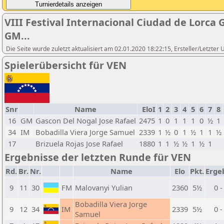
VIII Festival Internacional Ciudad de Lorca
GM...
Die Seite wurde zuletzt aktualisiert am 02.01.2020 18:22:15, Ersteller/Letzte
Spielerübersicht für VEN
Snr
Name
EloI
1
2
3
4
5
6
7
8
16
GM
Gascon Del Nogal Jose Rafael
2475
1
0
1
1
1
0
½
1
34
IM
Bobadilla Viera Jorge Samuel
2339
1
½
0
1
½
1
1
½
17
Brizuela Rojas Jose Rafael
1880
1
1
½
½
1
½
1
Ergebnisse der letzten Runde für VEN
Rd.
Br.
Nr.
Name
Elo
Pkt.
Erge
9
11
30
FM
Malovanyi Yulian
2360
5½
0 -
Bobadilla Viera Jorge
9
12
34
IM
2339
5½
0 -
Samuel