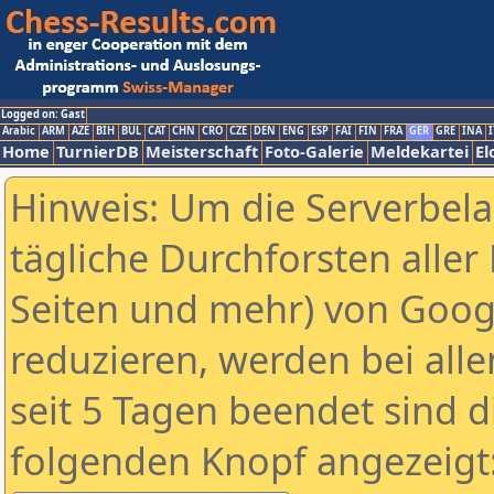
Logged on: Gast
Arabic
ARM
AZE
BIH
BUL
CAT
CHN
CRO
CZE
DEN
ENG
ESP
FAI
FIN
FRA
GER
GRE
INA
I
Home
TurnierDB
Meisterschaft
Foto-Galerie
Meldekartei
El
Hinweis: Um die Serverbel
tägliche Durchforsten aller 
Seiten und mehr) von Goog
reduzieren, werden bei alle
seit 5 Tagen beendet sind d
folgenden Knopf angezeigt