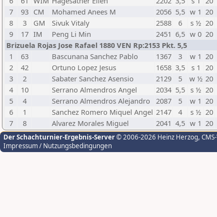
6
61
WIM
Hagesather Ellen
2202
3,5
s 1
20
7
93
CM
Mohamed Anees M
2056
5,5
w 1
20
8
3
GM
Sivuk Vitaly
2588
6
s ½
20
9
17
IM
Peng Li Min
2451
6,5
w 0
20
Brizuela Rojas Jose Rafael 1880 VEN Rp:2153 Pkt. 5,5
1
63
Bascunana Sanchez Pablo
1367
3
w 1
20
2
42
Ortuno Lopez Jesus
1658
3,5
s 1
20
3
2
Sabater Sanchez Asensio
2129
5
w ½
20
4
10
Serrano Almendros Angel
2034
5,5
s ½
20
5
4
Serrano Almendros Alejandro
2087
5
w 1
20
6
1
Sanchez Romero Miquel Angel
2147
4
s ½
20
7
8
Alvarez Morales Miguel
2041
4,5
w 1
20
Der Schachturnier-Ergebnis-Server
© 2006-2026 Heinz Herzog
, CMS
Impressum / Nutzungsbedingungen