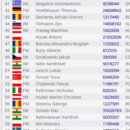
41
IM
Megalios Konstantinos
4238044
G
42
FM
Hoefelsauer Thomas
24668842
G
43
FM
Secheres Adrian-Simion
1217445
R
44
IM
Tomazini Zan
14608162
S
45
IM
Freitag Manfred
1602004
A
46
Kozak Antoni
21832030
P
47
FM
Banzea Alexandru-Bogdan
1232622
R
48
FM
Barp Alberto
872555
IT
49
IM
Szotkowski Jakub
330590
C
50
IM
Nitin Senthilvel
5018277
I
51
FM
Leisch Lukas
1632094
A
52
FM
Tuncer Tuna
6349269
T
53
FM
Chylewski Patryk
1186191
P
54
FM
Paltrinieri Nicholas
828262
IT
55
IM
Huber Martin Christian
1623435
A
56
FM
Stoleriu George
1227505
R
57
IM
Soham Das
35026763
I
58
IM
Rathnakaran Kantholi
5005507
I
59
FM
Mis Mieszko
1196448
P