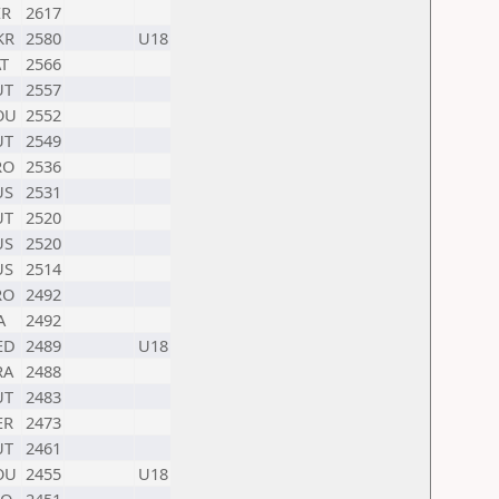
ER
2617
KR
2580
U18
T
2566
UT
2557
OU
2552
UT
2549
RO
2536
US
2531
UT
2520
US
2520
US
2514
RO
2492
A
2492
ED
2489
U18
RA
2488
UT
2483
ER
2473
UT
2461
OU
2455
U18