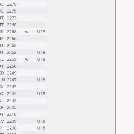
LO
2279
RE
2275
UT
2273
UT
2268
UR
2268
w
U18
RE
2266
UT
2262
UT
2262
U18
UL
2259
w
U18
UT
2250
ED
2249
UN
2247
U18
UX
2245
LO
2245
U18
UL
2242
ER
2225
UT
2210
RM
2209
U18
R
2208
U18