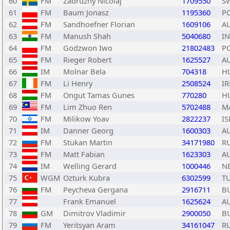
60
FM
Zadruzny Nicolaj
1709550
S
61
FM
Baum Jonasz
1195360
P
62
FM
Sandhoefner Florian
1609106
A
63
FM
Manush Shah
5040680
I
64
FM
Godzwon Iwo
21802483
P
65
FM
Rieger Robert
1625527
A
66
IM
Molnar Bela
704318
H
67
FM
Li Henry
2508524
IR
68
FM
Ongut Tamas Gunes
770280
H
69
FM
Lim Zhuo Ren
5702488
M
70
FM
Milikow Yoav
2822237
IS
71
IM
Danner Georg
1600303
A
72
FM
Stukan Martin
34171980
R
73
FM
Matt Fabian
1623303
A
74
IM
Welling Gerard
1000446
N
75
WGM
Ozturk Kubra
6302599
T
76
FM
Peycheva Gergana
2916711
B
77
Frank Emanuel
1625624
A
78
GM
Dimitrov Vladimir
2900050
B
79
FM
Yeritsyan Aram
34161047
R