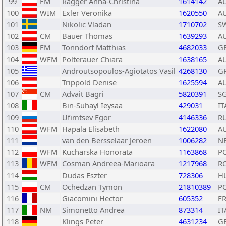
99
FM
Ragger Anna-Christina
1614142
A
100
WIM
Exler Veronika
1620550
A
101
Nikolic Vladan
1710702
S
102
CM
Bauer Thomas
1639293
A
103
FM
Tonndorf Matthias
4682033
G
104
WFM
Polterauer Chiara
1638165
A
105
Androutsopoulos-Agiotatos Vasil
4268130
G
106
Trippold Denise
1625594
A
107
CM
Advait Bagri
5820391
S
108
Bin-Suhayl Ieysaa
429031
IT
109
Ufimtsev Egor
4146336
R
110
WFM
Hapala Elisabeth
1622080
A
111
van den Bersselaar Jeroen
1006282
N
112
WFM
Kucharska Honorata
1163868
P
113
WFM
Cosman Andreea-Marioara
1217968
R
114
Dudas Eszter
728306
H
115
CM
Ochedzan Tymon
21810389
P
116
Giacomini Hector
605352
F
117
NM
Simonetto Andrea
873314
IT
118
Klings Peter
4631234
G