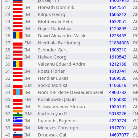
21
Janzelj Tim
14607913
S
22
IM
Horvath Dominik
1642561
A
23
IM
Kilgus Georg
1606212
A
24
IM
Blohberger Felix
1632051
A
25
IM
Gajek Radoslaw
1125893
A
26
IM
David Alexandru-Vasile
1223453
R
27
FM
Niedbala Bartlomiej
21834008
P
28
IM
Schnider Gert
1606310
A
29
IM
Halvax Georg
1619543
A
30
Valeanu Eduard-Andrei
1212168
R
31
IM
Poetz Florian
1618741
A
32
IM
Handler Lukas
1609580
A
33
GM
Socko Monika
1106619
P
34
IM
Nomin-Erdene Davaademberel
4900782
M
35
FM
Kosakowski Jakub
1185080
P
36
IM
Schwabeneder Florian
1626191
A
37
GM
Karthikeyan P.
5018226
I
38
IM
Ioannidis Evgenios
4229274
G
39
IM
Menezes Christoph
1617001
A
40
IM
Drnovsek Gal
14607077
S