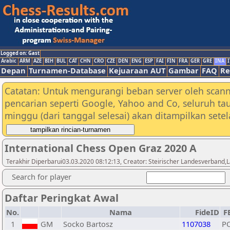
Logged on: Gast
Arabic
ARM
AZE
BIH
BUL
CAT
CHN
CRO
CZE
DEN
ENG
ESP
FAI
FIN
FRA
GER
GRE
INA
I
Depan
Turnamen-Database
Kejuaraan AUT
Gambar
FAQ
Re
Catatan: Untuk mengurangi beban server oleh scann
pencarian seperti Google, Yahoo and Co, seluruh ta
minggu (dari tanggal selesai) akan ditampilkan sete
International Chess Open Graz 2020 A
Terakhir Diperbarui03.03.2020 08:12:13, Creator: Steirischer Landesverband,L
Search for player
Daftar Peringkat Awal
No.
Nama
FideID
F
1
GM
Socko Bartosz
1107038
P