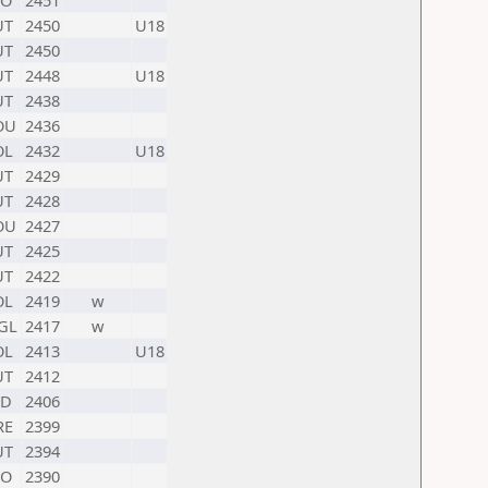
LO
2451
UT
2450
U18
UT
2450
UT
2448
U18
UT
2438
OU
2436
OL
2432
U18
UT
2429
UT
2428
OU
2427
UT
2425
UT
2422
OL
2419
w
GL
2417
w
OL
2413
U18
UT
2412
ND
2406
RE
2399
UT
2394
LO
2390