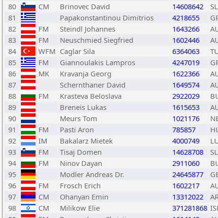
80
CM
Brinovec David
14608642
S
81
Papakonstantinou Dimitrios
4218655
G
82
FM
Steindl Johannes
1643266
A
83
FM
Neuschmied Siegfried
1602446
A
84
WFM
Caglar Sila
6364063
T
85
FM
Giannoulakis Lampros
4247019
G
86
MK
Kravanja Georg
1622366
A
87
Schernthaner David
1649574
A
88
FM
Krasteva Beloslava
2922029
B
89
Breneis Lukas
1615653
A
90
Meurs Tom
1021176
N
91
FM
Pasti Aron
785857
H
92
IM
Bakalarz Mietek
4000749
L
93
FM
Tisaj Domen
14628708
S
94
FM
Ninov Dayan
2911060
B
95
Modler Andreas Dr.
24645877
G
96
FM
Frosch Erich
1602217
A
97
CM
Ohanyan Emin
13312022
A
98
CM
Milikow Elie
371281868
IS