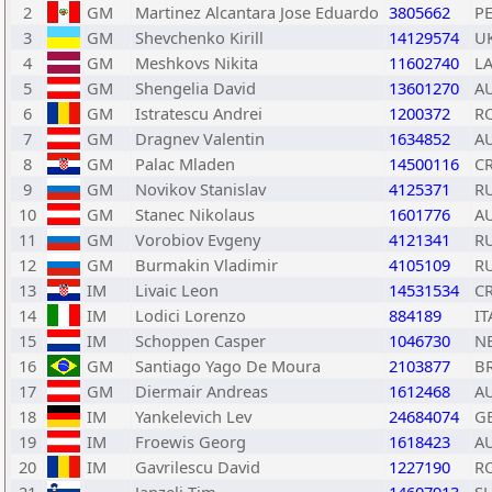
2
GM
Martinez Alcantara Jose Eduardo
3805662
P
3
GM
Shevchenko Kirill
14129574
U
4
GM
Meshkovs Nikita
11602740
LA
5
GM
Shengelia David
13601270
A
6
GM
Istratescu Andrei
1200372
R
7
GM
Dragnev Valentin
1634852
A
8
GM
Palac Mladen
14500116
C
9
GM
Novikov Stanislav
4125371
R
10
GM
Stanec Nikolaus
1601776
A
11
GM
Vorobiov Evgeny
4121341
R
12
GM
Burmakin Vladimir
4105109
R
13
IM
Livaic Leon
14531534
C
14
IM
Lodici Lorenzo
884189
IT
15
IM
Schoppen Casper
1046730
N
16
GM
Santiago Yago De Moura
2103877
B
17
GM
Diermair Andreas
1612468
A
18
IM
Yankelevich Lev
24684074
G
19
IM
Froewis Georg
1618423
A
20
IM
Gavrilescu David
1227190
R