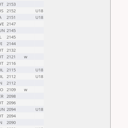
UT
2153
US
2152
U18
A
2151
U18
WE
2147
UN
2145
L
2145
I
2144
UT
2132
UT
2121
w
UT
2116
OL
2115
U18
OL
2112
U18
N
2112
LO
2109
w
ER
2098
UT
2096
UN
2094
U18
UT
2094
N
2090