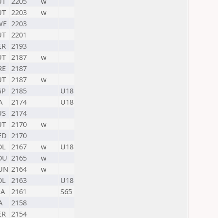
UT
2205
w
UT
2203
w
WE
2203
UT
2201
ER
2193
UT
2187
w
RE
2187
UT
2187
w
GP
2185
U18
A
2174
U18
US
2174
UT
2170
w
ED
2170
OL
2167
w
U18
OU
2165
w
UN
2164
w
OL
2163
U18
RA
2161
S65
A
2158
ER
2154