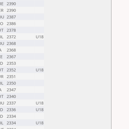
RE
2390
ER
2390
OU
2387
LO
2386
UT
2378
OL
2372
U18
OU
2368
A
2368
ZE
2367
ND
2353
UT
2352
U18
UR
2351
OL
2350
A
2347
UT
2340
OU
2337
U18
ND
2336
U18
ND
2334
OL
2334
U18