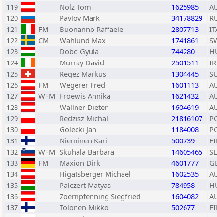
119
Nolz Tom
1625985
A
120
Pavlov Mark
34178829
R
121
FM
Buonanno Raffaele
2807713
IT
122
CM
Wahlund Max
1741861
S
123
Dobo Gyula
744280
H
124
Murray David
2501511
IR
125
Regez Markus
1304445
SU
126
FM
Wegerer Fred
1601113
A
127
WFM
Froewis Annika
1621432
A
128
Wallner Dieter
1604619
A
129
Redzisz Michal
21816107
P
130
Golecki Jan
1184008
P
131
Nieminen Kari
500739
FI
132
WFM
Skuhala Barbara
14605465
S
133
FM
Maxion Dirk
4601777
G
134
Higatsberger Michael
1602535
A
135
Palczert Matyas
784958
H
136
Zoernpfenning Siegfried
1604082
A
137
Tolonen Mikko
502677
FI