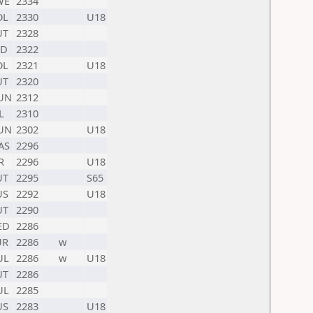
WE
2334
OL
2330
U18
UT
2328
ND
2322
OL
2321
U18
UT
2320
UN
2312
L
2310
UN
2302
U18
AS
2296
R
2296
U18
UT
2295
S65
US
2292
U18
UT
2290
ED
2286
UR
2286
w
UL
2286
w
U18
UT
2286
UL
2285
US
2283
U18