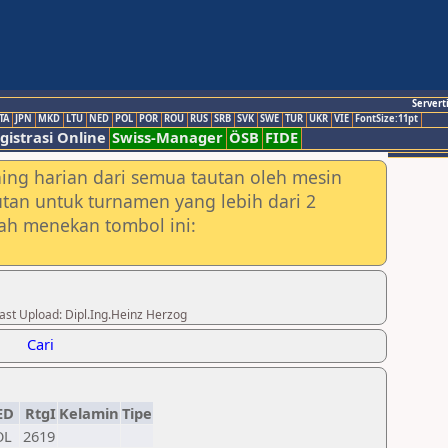
Servert
TA
JPN
MKD
LTU
NED
POL
POR
ROU
RUS
SRB
SVK
SWE
TUR
UKR
VIE
FontSize:11pt
gistrasi Online
Swiss-Manager
ÖSB
FIDE
ing harian dari semua tautan oleh mesin
utan untuk turnamen yang lebih dari 2
lah menekan tombol ini:
ast Upload: Dipl.Ing.Heinz Herzog
Cari
ED
RtgI
Kelamin
Tipe
OL
2619