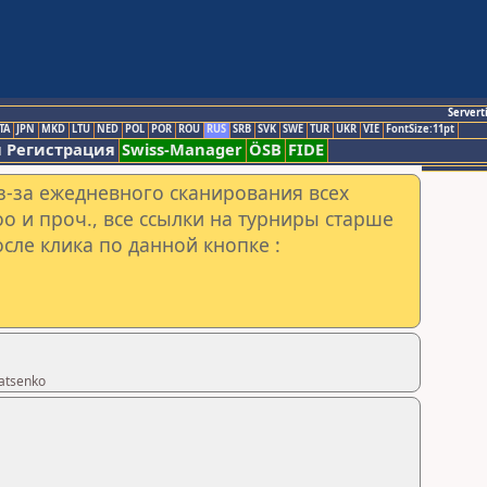
Servert
TA
JPN
MKD
LTU
NED
POL
POR
ROU
RUS
SRB
SVK
SWE
TUR
UKR
VIE
FontSize:11pt
 Регистрация
Swiss-Manager
ÖSB
FIDE
з-за ежедневного сканирования всех
o и проч., все ссылки на турниры старше
сле клика по данной кнопке :
atsenko