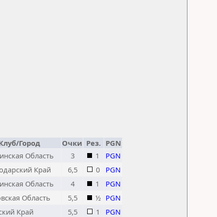
Клуб/Город
Очки
Рез.
PGN
инская Область
3
1
PGN
одарский Край
6,5
0
PGN
инская Область
4
1
PGN
вская Область
5,5
½
PGN
ский Край
5,5
1
PGN