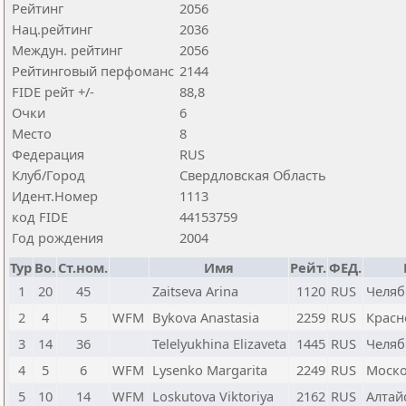
Рейтинг
2056
Нац.рейтинг
2036
Междун. рейтинг
2056
Рейтинговый перфоманс
2144
FIDE рейт +/-
88,8
Очки
6
Место
8
Федерация
RUS
Клуб/Город
Свердловская Область
Идент.Номер
1113
код FIDE
44153759
Год рождения
2004
Тур
Bo.
Ст.ном.
Имя
Рейт.
ФЕД.
1
20
45
Zaitseva Arina
1120
RUS
Челяб
2
4
5
WFM
Bykova Anastasia
2259
RUS
Красн
3
14
36
Telelyukhina Elizaveta
1445
RUS
Челяб
4
5
6
WFM
Lysenko Margarita
2249
RUS
Моско
5
10
14
WFM
Loskutova Viktoriya
2162
RUS
Алтай