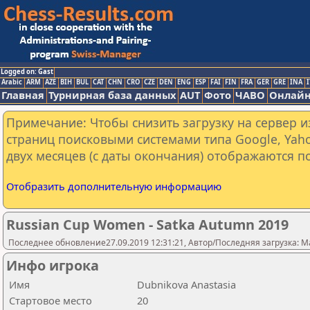
Logged on: Gast
Arabic
ARM
AZE
BIH
BUL
CAT
CHN
CRO
CZE
DEN
ENG
ESP
FAI
FIN
FRA
GER
GRE
INA
I
Главная
Турнирная база данных
AUT
Фото
ЧАВО
Онлайн
Примечание: Чтобы снизить загрузку на сервер и
страниц поисковыми системами типа Google, Yaho
двух месяцев (с даты окончания) отображаются по
Отобразить дополнительную информацию
Russian Cup Women - Satka Autumn 2019
Последнее обновление27.09.2019 12:31:21, Автор/Последняя загрузка: M
Инфо игрока
Имя
Dubnikova Anastasia
Стартовое место
20