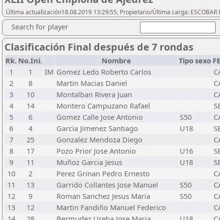
Última actualización18.08.2019 13:29:55, Propietario/Última carga: ESCOBA
Search for player
Clasificación Final después de 7 rondas
Rk.
No.Ini.
Nombre
Tipo
sexo
F
1
1
IM
Gomez Ledo Roberto Carlos
C
2
8
Martin Macias Daniel
C
3
10
Montalban Rivera Juan
C
4
14
Montero Campuzano Rafael
S
5
6
Gomez Calle Jose Antonio
S50
C
6
4
Garcia Jimenez Santiago
U18
S
7
25
Gonzalez Mendoza Diego
C
8
17
Pozo Prior Jose Antonio
U16
S
9
11
Muñoz Garcia Jesus
U18
S
10
2
Perez Grinan Pedro Ernesto
C
11
13
Garrido Collantes Jose Manuel
S50
C
12
9
Roman Sanchez Jesus Maria
S50
C
13
12
Martin Fandiño Manuel Federico
C
14
28
Bermudez Ureba Jose Maria
U18
C