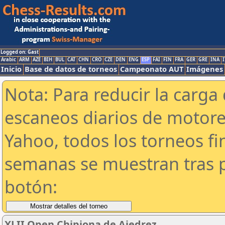
Logged on: Gast
Arabic
ARM
AZE
BIH
BUL
CAT
CHN
CRO
CZE
DEN
ENG
ESP
FAI
FIN
FRA
GER
GRE
INA
I
Inicio
Base de datos de torneos
Campeonato AUT
Imágenes
Nota: Para reducir la carga 
escaneos diarios de motor
Yahoo, todos los torneos f
semanas se muestran tras p
botón:
XLII Open Chipiona de Ajedrez