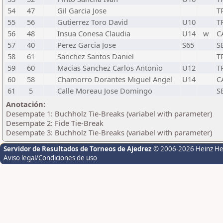
54
47
Gil Garcia Jose
T
55
56
Gutierrez Toro David
U10
T
56
48
Insua Conesa Claudia
U14
w
C
57
40
Perez Garcia Jose
S65
S
58
61
Sanchez Santos Daniel
T
59
60
Macias Sanchez Carlos Antonio
U12
T
60
58
Chamorro Dorantes Miguel Angel
U14
C
61
5
Calle Moreau Jose Domingo
S
Anotación:
Desempate 1: Buchholz Tie-Breaks (variabel with parameter)
Desempate 2: Fide Tie-Break
Desempate 3: Buchholz Tie-Breaks (variabel with parameter)
Servidor de Resultados de Torneos de Ajedrez
© 2006-2026 Heinz H
Aviso legal/Condiciones de uso