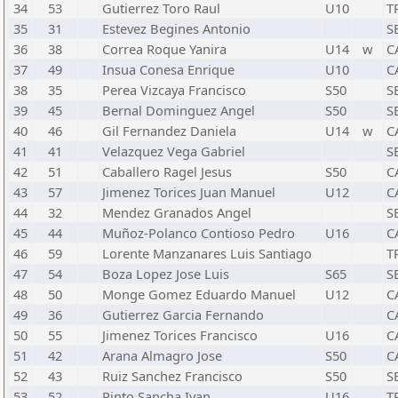
34
53
Gutierrez Toro Raul
U10
T
35
31
Estevez Begines Antonio
S
36
38
Correa Roque Yanira
U14
w
C
37
49
Insua Conesa Enrique
U10
C
38
35
Perea Vizcaya Francisco
S50
S
39
45
Bernal Dominguez Angel
S50
S
40
46
Gil Fernandez Daniela
U14
w
C
41
41
Velazquez Vega Gabriel
S
42
51
Caballero Ragel Jesus
S50
C
43
57
Jimenez Torices Juan Manuel
U12
C
44
32
Mendez Granados Angel
S
45
44
Muñoz-Polanco Contioso Pedro
U16
C
46
59
Lorente Manzanares Luis Santiago
T
47
54
Boza Lopez Jose Luis
S65
S
48
50
Monge Gomez Eduardo Manuel
U12
C
49
36
Gutierrez Garcia Fernando
C
50
55
Jimenez Torices Francisco
U16
C
51
42
Arana Almagro Jose
S50
C
52
43
Ruiz Sanchez Francisco
S50
S
53
52
Pinto Sancha Ivan
U16
T