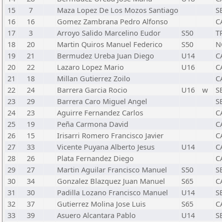
15
7
Maza Lopez De Los Mozos Santiago
S
16
16
Gomez Zambrana Pedro Alfonso
C
17
3
Arroyo Salido Marcelino Eudor
S50
T
18
20
Martin Quiros Manuel Federico
S50
N
19
21
Bermudez Ureba Juan Diego
U14
C
20
22
Lazaro Lopez Mario
U16
C
21
18
Millan Gutierrez Zoilo
C
22
24
Barrera Garcia Rocio
U16
w
S
23
29
Barrera Caro Miguel Angel
S
24
23
Aguirre Fernandez Carlos
C
25
19
Peña Carmona David
C
26
15
Irisarri Romero Francisco Javier
C
27
33
Vicente Puyana Alberto Jesus
U14
C
28
26
Plata Fernandez Diego
C
29
27
Martin Aguilar Francisco Manuel
S50
S
30
34
Gonzalez Blazquez Juan Manuel
S65
C
31
30
Padilla Lozano Francisco Manuel
U14
S
32
37
Gutierrez Molina Jose Luis
S65
C
33
39
Asuero Alcantara Pablo
U14
S