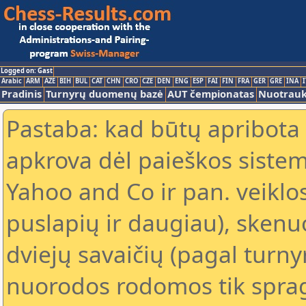
Logged on: Gast
Arabic
ARM
AZE
BIH
BUL
CAT
CHN
CRO
CZE
DEN
ENG
ESP
FAI
FIN
FRA
GER
GRE
INA
I
Pradinis
Turnyrų duomenų bazė
AUT čempionatas
Nuotrau
Pastaba: kad būtų apribota
apkrova dėl paieškos sistem
Yahoo and Co ir pan. veiklo
puslapių ir daugiau), skenu
dviejų savaičių (pagal turn
nuorodos rodomos tik spragt