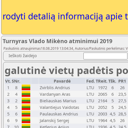
rodyti detalią informaciją apie 
Turnyras Vlado Mikėno atminimui 2019
Paskutinis atnaujinimas18.08.2019 13:04:34, Autorius/Paskutinis perkėlimas: V
Ieškoti žaidėjo
galutinė vietų padėtis po
Vt.
SNr.
Pavardė
Fed.
TReit.
Tšk.
PR1
1
8
Zvirblis Andrius
LTU
1972
6
26
2
4
Vardanyan Aras
LTU
2065
6
23,5
3
2
Bieliauskas Marius
LTU
2164
5
27,5
4
5
Valantiejus Vaidotas
LTU
2052
5
24,5
5
6
Paulauskas Andrius
LTU
2003
4,5
28,5
6
9
Jalanskij Sergej
LTU
1964
4,5
26
7
10
Ketlerius Arijus
LTU
1936
4,5
24,5