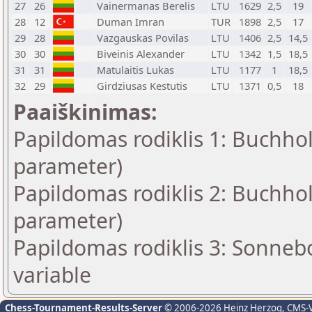
27
26
Vainermanas Berelis
LTU
1629
2,5
19
28
12
Duman Imran
TUR
1898
2,5
17
29
28
Vazgauskas Povilas
LTU
1406
2,5
14,5
30
30
Biveinis Alexander
LTU
1342
1,5
18,5
31
31
Matulaitis Lukas
LTU
1177
1
18,5
32
29
Girdziusas Kestutis
LTU
1371
0,5
18
Paaiškinimas:
Papildomas rodiklis 1: Buchhol
parameter)
Papildomas rodiklis 2: Buchhol
parameter)
Papildomas rodiklis 3: Sonneb
variable
Chess-Tournament-Results-Server
© 2006-2026 Heinz Herzog
, CMS-