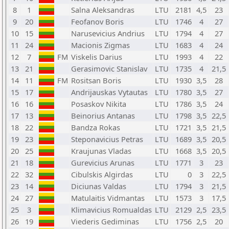
8
1
Salna Aleksandras
LTU
2181
4,5
23
9
20
Feofanov Boris
LTU
1746
4
27
10
15
Narusevicius Andrius
LTU
1794
4
27
11
24
Macionis Zigmas
LTU
1683
4
24
12
7
FM
Viskelis Darius
LTU
1993
4
22
13
21
Gerasimovic Stanislav
LTU
1735
4
21,5
14
11
FM
Rositsan Boris
LTU
1930
3,5
28
15
17
Andrijauskas Vytautas
LTU
1780
3,5
27
16
16
Posaskov Nikita
LTU
1786
3,5
24
17
13
Beinorius Antanas
LTU
1798
3,5
22,5
18
22
Bandza Rokas
LTU
1721
3,5
21,5
19
23
Steponavicius Petras
LTU
1689
3,5
20,5
20
25
Kraujunas Vladas
LTU
1668
3,5
20,5
21
18
Gurevicius Arunas
LTU
1771
3
23
22
32
Cibulskis Algirdas
LTU
0
3
22,5
23
14
Diciunas Valdas
LTU
1794
3
21,5
24
27
Matulaitis Vidmantas
LTU
1573
3
17,5
25
3
Klimavicius Romualdas
LTU
2129
2,5
23,5
26
19
Viederis Gediminas
LTU
1756
2,5
20