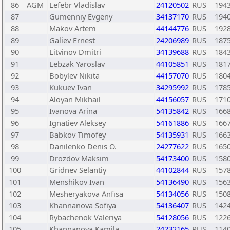
86
AGM
Lefebr Vladislav
24120502
RUS
194
87
Gumenniy Evgeny
34137170
RUS
194
88
Makov Artem
44144776
RUS
192
89
Galiev Ernest
24206989
RUS
187
90
Litvinov Dmitri
34139688
RUS
184
91
Lebzak Yaroslav
44105851
RUS
181
92
Bobylev Nikita
44157070
RUS
180
93
Kukuev Ivan
34295992
RUS
178
94
Aloyan Mikhail
44156057
RUS
171
95
Ivanova Arina
54135842
RUS
166
96
Ignatiev Aleksey
54161886
RUS
166
97
Babkov Timofey
54135931
RUS
166
98
Danilenko Denis O.
24277622
RUS
165
99
Drozdov Maksim
54173400
RUS
158
100
Gridnev Selantiy
44102844
RUS
157
101
Menshikov Ivan
54136490
RUS
156
102
Mesheryakova Anfisa
54134056
RUS
150
103
Khannanova Sofiya
54136407
RUS
142
104
Rybachenok Valeriya
54128056
RUS
122
105
Khannanova Kamila
24232165
RUS
114