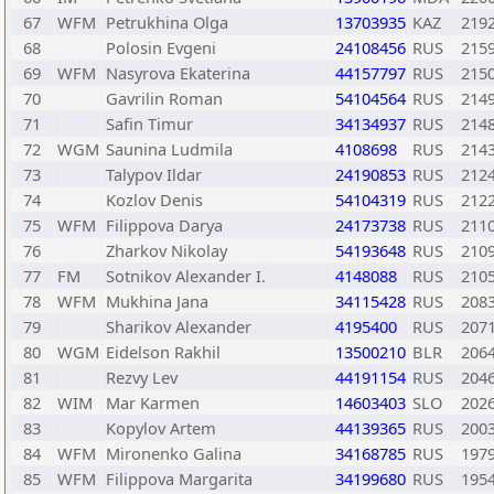
67
WFM
Petrukhina Olga
13703935
KAZ
219
68
Polosin Evgeni
24108456
RUS
215
69
WFM
Nasyrova Ekaterina
44157797
RUS
215
70
Gavrilin Roman
54104564
RUS
214
71
Safin Timur
34134937
RUS
214
72
WGM
Saunina Ludmila
4108698
RUS
214
73
Talypov Ildar
24190853
RUS
212
74
Kozlov Denis
54104319
RUS
212
75
WFM
Filippova Darya
24173738
RUS
211
76
Zharkov Nikolay
54193648
RUS
210
77
FM
Sotnikov Alexander I.
4148088
RUS
210
78
WFM
Mukhina Jana
34115428
RUS
208
79
Sharikov Alexander
4195400
RUS
207
80
WGM
Eidelson Rakhil
13500210
BLR
206
81
Rezvy Lev
44191154
RUS
204
82
WIM
Mar Karmen
14603403
SLO
202
83
Kopylov Artem
44139365
RUS
200
84
WFM
Mironenko Galina
34168785
RUS
197
85
WFM
Filippova Margarita
34199680
RUS
195