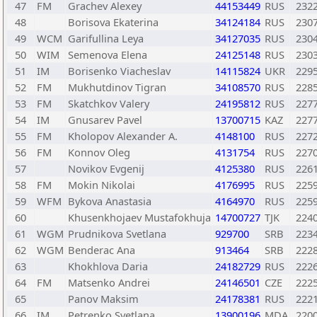
47
FM
Grachev Alexey
44153449
RUS
232
48
Borisova Ekaterina
34124184
RUS
230
49
WCM
Garifullina Leya
34127035
RUS
230
50
WIM
Semenova Elena
24125148
RUS
230
51
IM
Borisenko Viacheslav
14115824
UKR
229
52
FM
Mukhutdinov Tigran
34108570
RUS
228
53
FM
Skatchkov Valery
24195812
RUS
227
54
IM
Gnusarev Pavel
13700715
KAZ
227
55
FM
Kholopov Alexander A.
4148100
RUS
227
56
FM
Konnov Oleg
4131754
RUS
227
57
Novikov Evgenij
4125380
RUS
226
58
FM
Mokin Nikolai
4176995
RUS
225
59
WFM
Bykova Anastasia
4164970
RUS
225
60
Khusenkhojaev Mustafokhuja
14700727
TJK
224
61
WGM
Prudnikova Svetlana
929700
SRB
223
62
WGM
Benderac Ana
913464
SRB
222
63
Khokhlova Daria
24182729
RUS
222
64
FM
Matsenko Andrei
24146501
CZE
222
65
Panov Maksim
24178381
RUS
222
66
IM
Petrenko Svetlana
13900196
MDA
220