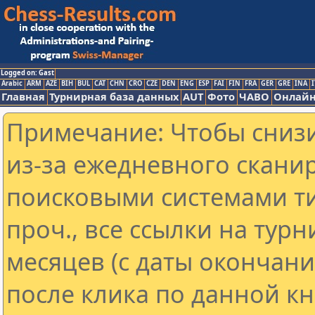
Logged on: Gast
Arabic
ARM
AZE
BIH
BUL
CAT
CHN
CRO
CZE
DEN
ENG
ESP
FAI
FIN
FRA
GER
GRE
INA
I
Главная
Турнирная база данных
AUT
Фото
ЧАВО
Онлайн
Примечание: Чтобы снизи
из-за ежедневного скани
поисковыми системами ти
проч., все ссылки на тур
месяцев (с даты окончан
после клика по данной кн