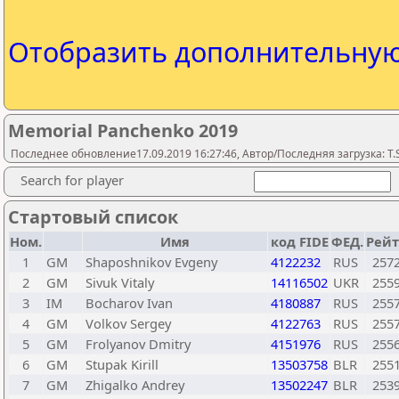
Отобразить дополнительну
Memorial Panchenko 2019
Последнее обновление17.09.2019 16:27:46, Автор/Последняя загрузка: T.S
Search for player
Стартовый список
Ном.
Имя
код FIDE
ФЕД.
Рейт
1
GM
Shaposhnikov Evgeny
4122232
RUS
257
2
GM
Sivuk Vitaly
14116502
UKR
255
3
IM
Bocharov Ivan
4180887
RUS
255
4
GM
Volkov Sergey
4122763
RUS
255
5
GM
Frolyanov Dmitry
4151976
RUS
255
6
GM
Stupak Kirill
13503758
BLR
255
7
GM
Zhigalko Andrey
13502247
BLR
253