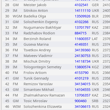
28
GM
Meister Jakob
4102541
GER
241
29
IM
Sitnikov Anton
14111110
UKR
240
30
WGM
Badelka Olga
13509926
BLR
239
31
GM
Solozhenkin Evgeniy
4102266
RUS
239
32
IM
Nugumanov Bakhtiyar
13701797
KAZ
238
33
FM
Radzhabov Rodion
884715
RUS
238
34
IM
Berzinsh Roland
11600357
LAT
237
35
IM
Guseva Marina
4149351
RUS
237
36
FM
Tsvetkov Andrey
34139360
RUS
237
37
FM
Matveev Vladimir
24130753
RUS
237
38
IM
Mischuk Dmitry
14118734
UKR
237
39
IM
Tologontegin Semetey
13800574
KGZ
236
40
FM
Frolov Artiom
4153790
RUS
236
41
GM
Tunik Gennady
4101219
RUS
235
42
FM
Remizov Yaroslav
34134015
RUS
235
43
GM
Simantsev Mikhail
14104555
UKR
234
44
FM
Zhalmakhanov Ramazan
13706357
KAZ
234
45
GM
Tosic Miroslav
900460
SRB
232
46
WIM
Solozhenkina Elizaveta
34106615
RUS
232