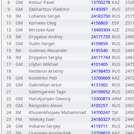
8
GM
Kotsur Pavel
13700278
KAZ
252
9
GM
Zakhartsov Vladimir
4145097
RUS
251
10
IM
Lobanov Sergei
24183750
RUS
251
11
GM
Korneev Oleg
4156803
ESP
251
12
GM
Mirzoev Azer
13400304
AZE
250
13
IM
Drygalov Andrey
24171735
RUS
249
14
GM
Yudin Sergei
4159659
RUS
249
15
IM
Gutenev Alexander
4195540
RUS
249
16
IM
Drygalov Sergey
24171743
RUS
248
17
GM
Ulybin Mikhail
4101405
RUS
247
18
Nesterov Arseniy
24198455
RUS
247
19
GM
Kostenko Petr
13700669
KAZ
247
20
GM
Gabrielian Artur
4131002
RUS
246
21
Salemgareev Tagir
24199052
RUS
245
22
GM
Harutjunyan Gevorg
13300873
ARM
245
23
GM
Bezgodov Alexei
4105257
RUS
245
24
IM
Khusenkhojaev Muhammad
14700247
TJK
245
25
FM
Yeletsky Ivan
24180327
RUS
244
26
GM
Vokarev Sergey
4119711
RUS
244
27
IM
Urazayev Arystanbek
13709810
KAZ
244