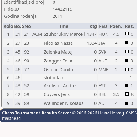
Identifikacijski broj
0
Fide-ID
14422115
Godina rođenja
2011
Kolo
Bo.
SNo
Ime
Rtg
FED
Poen.
Rez.
1
21
21
ACM
Szuhorukov Marcell
1347
HUN
4,5
0
2
27
23
Nicolas Nassa
1334
ITA
4
0
3
45
92
Zelenka Matej
0
SVK
4
0
4
46
90
Zangger Felix
0
AUT
2
0
5
46
77
Ostojic Danilo
0
MNE
2
0
6
46
-
slobodan
-
-
-
- 1
7
43
52
Akulistoi Andrei
0
EST
3
1
8
42
59
Cuyvers Jens
0
BEL
3,5
½
9
39
89
Wallinger Nikolaus
0
AUT
4
0
Chess-Tournament-Results-Server
© 2006-2026 Heinz Herzog
, CMS-
masthead