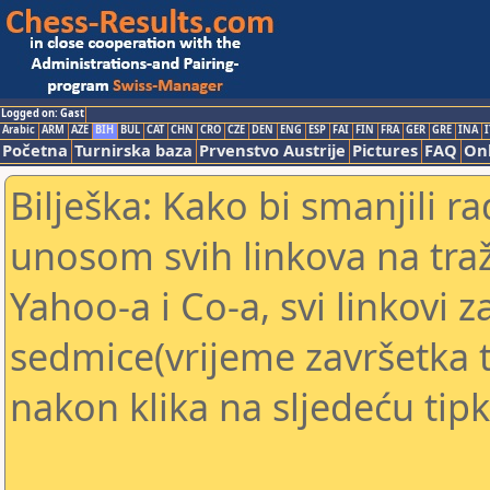
Logged on: Gast
Arabic
ARM
AZE
BIH
BUL
CAT
CHN
CRO
CZE
DEN
ENG
ESP
FAI
FIN
FRA
GER
GRE
INA
I
Početna
Turnirska baza
Prvenstvo Austrije
Pictures
FAQ
Onl
Bilješka: Kako bi smanjili 
unosom svih linkova na traž
Yahoo-a i Co-a, svi linkovi z
sedmice(vrijeme završetka tu
nakon klika na sljedeću tipk