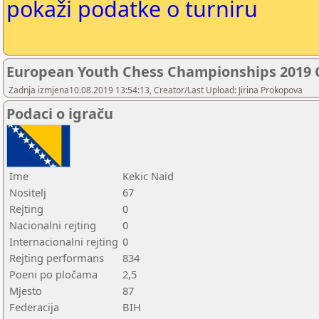
pokaži podatke o turniru
European Youth Chess Championships 2019
Zadnja izmjena10.08.2019 13:54:13, Creator/Last Upload: Jirina Prokopova
Podaci o igraču
Ime
Kekic Naid
Nositelj
67
Rejting
0
Nacionalni rejting
0
Internacionalni rejting
0
Rejting performans
834
Poeni po pločama
2,5
Mjesto
87
Federacija
BIH